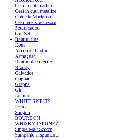
Ceai in cutii cadou
Ceai in cutii metalice
Colectia Mariposa
Ceai rece si accesorii
Seturi cadou
Gift Set
Bauturi fine
Rom
Accesorii bauturi
Armagnac
Bauturi de colectie
Brandy
Calvados
Cognac
Grappa
Gin
Lichior
WHITE SPIRITS
Porto
Sangria
BOURBON
WHISKY JAPONEZ
Single Malt Scotch
Sampanie si spumante