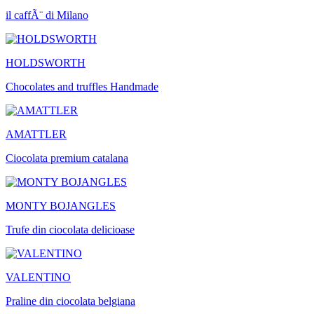
il caffÃ¨ di Milano
HOLDSWORTH
Chocolates and truffles Handmade
AMATTLER
Ciocolata premium catalana
MONTY BOJANGLES
Trufe din ciocolata delicioase
VALENTINO
Praline din ciocolata belgiana