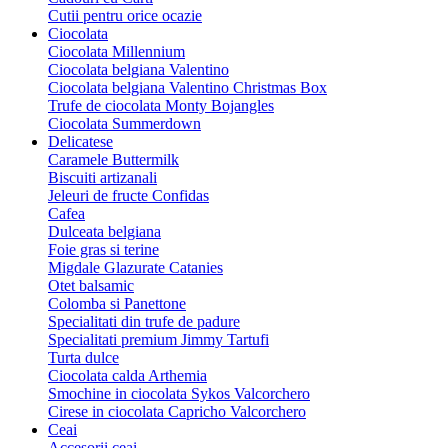
Cutii pentru orice ocazie
Ciocolata
Ciocolata Millennium
Ciocolata belgiana Valentino
Ciocolata belgiana Valentino Christmas Box
Trufe de ciocolata Monty Bojangles
Ciocolata Summerdown
Delicatese
Caramele Buttermilk
Biscuiti artizanali
Jeleuri de fructe Confidas
Cafea
Dulceata belgiana
Foie gras si terine
Migdale Glazurate Catanies
Otet balsamic
Colomba si Panettone
Specialitati din trufe de padure
Specialitati premium Jimmy Tartufi
Turta dulce
Ciocolata calda Arthemia
Smochine in ciocolata Sykos Valcorchero
Cirese in ciocolata Capricho Valcorchero
Ceai
Accesorii ceai