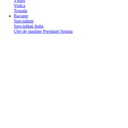
Vinuri
Vodca
Tequila
Bacanie
Specialitati
Specialitati Italia
Ulei de masline Premium Spania