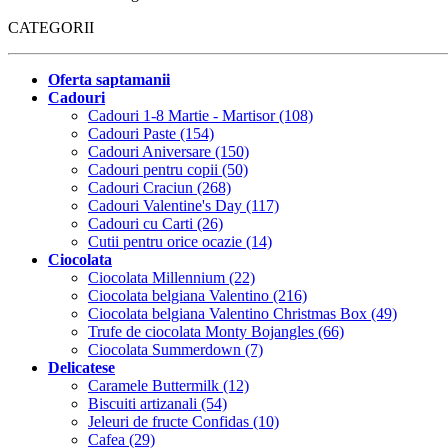
CATEGORII
Oferta saptamanii
Cadouri
Cadouri 1-8 Martie - Martisor (108)
Cadouri Paste (154)
Cadouri Aniversare (150)
Cadouri pentru copii (50)
Cadouri Craciun (268)
Cadouri Valentine's Day (117)
Cadouri cu Carti (26)
Cutii pentru orice ocazie (14)
Ciocolata
Ciocolata Millennium (22)
Ciocolata belgiana Valentino (216)
Ciocolata belgiana Valentino Christmas Box (49)
Trufe de ciocolata Monty Bojangles (66)
Ciocolata Summerdown (7)
Delicatese
Caramele Buttermilk (12)
Biscuiti artizanali (54)
Jeleuri de fructe Confidas (10)
Cafea (29)