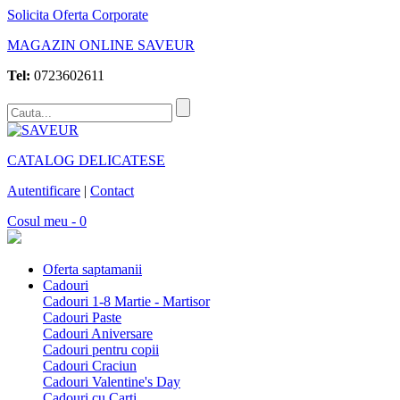
Solicita Oferta Corporate
MAGAZIN ONLINE SAVEUR
Tel:
0723602611
CATALOG DELICATESE
Autentificare
|
Contact
Cosul meu - 0
Oferta saptamanii
Cadouri
Cadouri 1-8 Martie - Martisor
Cadouri Paste
Cadouri Aniversare
Cadouri pentru copii
Cadouri Craciun
Cadouri Valentine's Day
Cadouri cu Carti