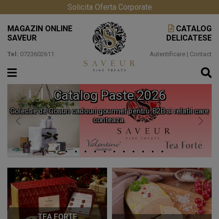
Solicita Oferta Corporate
MAGAZIN ONLINE
CATALOG
SAVEUR
DELICATESE
Tel:
0723602611
Autentificare
|
Contact
Catalog Paste 2026
Colectie de Cosuri cadouri gourmet pentru B2B si relatii care
conteaza.
TEA FORTE