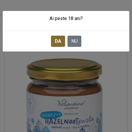
PRODUSE SIMILARE
Ai peste 18 ani?
DA
NU