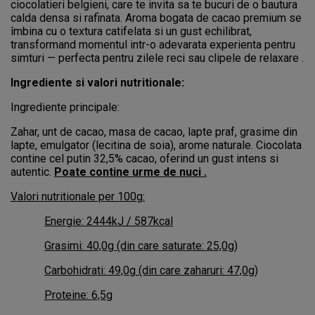
ciocolatieri belgieni, care te invita sa te bucuri de o bautura
calda densa si rafinata. Aroma bogata de cacao premium se
îmbina cu o textura catifelata si un gust echilibrat,
transformand momentul intr-o adevarata experienta pentru
simturi — perfecta pentru zilele reci sau clipele de relaxare .
Ingrediente si valori nutritionale:
Ingrediente principale:
Zahar, unt de cacao, masa de cacao, lapte praf, grasime din
lapte, emulgator (lecitina de soia), arome naturale. Ciocolata
contine cel putin 32,5% cacao, oferind un gust intens si
autentic.
Poate contine urme de nuci .
Valori nutritionale per 100g:
Energie: 2444kJ / 587kcal
Grasimi: 40,0g (din care saturate: 25,0g)
Carbohidrati: 49,0g (din care zaharuri: 47,0g)
Proteine: 6,5g