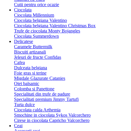
Cutii pentru orice ocazie
Ciocolata
Ciocolata Millennium
Ciocolata belgiana Valentino
Ciocolata belgiana Valentino Christmas Box
Trufe de ciocolata Monty Bojangles
Ciocolata Summerdown
Delicatese
Caramele Buttermilk
Biscuiti artizanali
Jeleuri de fructe Confidas
Cafea
Dulceata belgiana
Foie gras si terine
Migdale Glazurate Catanies
Otet balsamic
Colomba si Panettone
Specialitati din trufe de padure
Specialitati premium Jimmy Tartufi
Turta dulce
Ciocolata calda Arthemia
Smochine in ciocolata Sykos Valcorchero
Cirese in ciocolata Capricho Valcorchero
Ceai
Accesorii ceai