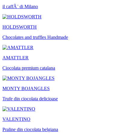
il caffÃ¨ di Milano
HOLDSWORTH
Chocolates and truffles Handmade
AMATTLER
Ciocolata premium catalana
MONTY BOJANGLES
Trufe din ciocolata delicioase
VALENTINO
Praline din ciocolata belgiana