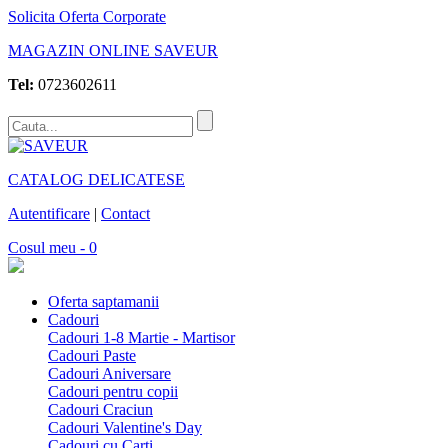
Solicita Oferta Corporate
MAGAZIN ONLINE SAVEUR
Tel:
0723602611
CATALOG DELICATESE
Autentificare
|
Contact
Cosul meu - 0
Oferta saptamanii
Cadouri
Cadouri 1-8 Martie - Martisor
Cadouri Paste
Cadouri Aniversare
Cadouri pentru copii
Cadouri Craciun
Cadouri Valentine's Day
Cadouri cu Carti