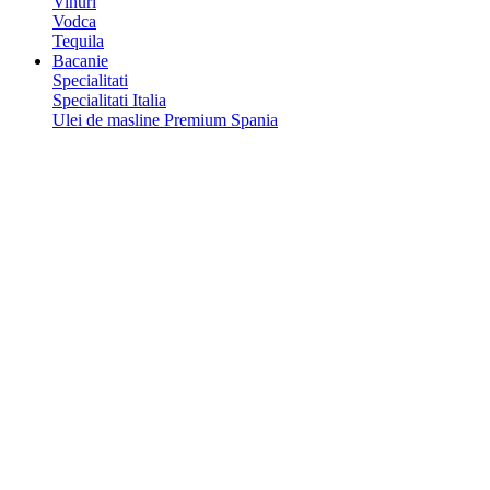
Vinuri
Vodca
Tequila
Bacanie
Specialitati
Specialitati Italia
Ulei de masline Premium Spania