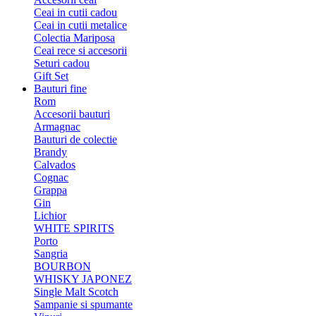
Ceai in cutii cadou
Ceai in cutii metalice
Colectia Mariposa
Ceai rece si accesorii
Seturi cadou
Gift Set
Bauturi fine
Rom
Accesorii bauturi
Armagnac
Bauturi de colectie
Brandy
Calvados
Cognac
Grappa
Gin
Lichior
WHITE SPIRITS
Porto
Sangria
BOURBON
WHISKY JAPONEZ
Single Malt Scotch
Sampanie si spumante