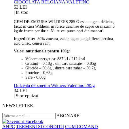
CIOCOLATA BELGIANA VALETINO
53 LEI
|
In stoc
GEM DE ZMEURA WILDIERS 285 G este un gem delicios,
facut in casa Wildiers, in ibrice deschise de cupru cu maxim 3
kg de fructe per ibric. Nu te vei putea opri din mancat!
Ingrediente:
50% zmeura, zahar, agent de gelifiere: pectina,
acid citric, conservant.
Valori nutritionale pentru 100g:
Valoare energetica: 887 kJ / 212 kcal
Grasimi – 0,18g , din care saturate - 0,05g
Glucide – 50,8g , dintre care zahar – 50,7g
Proteine – 0,63g
Sare - 0,00g
Dulceata de zmeura Wildiers Valentino 285g
34 LEI
|
Stoc epuizat
NEWSLETTER
ABONARE
ANPC
TERMENI SI CONDITII
CUM COMAND