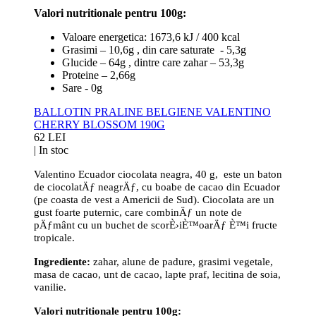
Valori nutritionale pentru 100g:
Valoare energetica: 1673,6 kJ / 400 kcal
Grasimi – 10,6g , din care saturate - 5,3g
Glucide – 64g , dintre care zahar – 53,3g
Proteine – 2,66g
Sare - 0g
BALLOTIN PRALINE BELGIENE VALENTINO
CHERRY BLOSSOM 190G
62 LEI
|
In stoc
Valentino Ecuador ciocolata neagra, 40 g, este un baton
de ciocolatÄƒ neagrÄƒ, cu boabe de cacao din Ecuador
(pe coasta de vest a Americii de Sud). Ciocolata are un
gust foarte puternic, care combinÄƒ un note de
pÄƒmânt cu un buchet de scorÈ›iÈ™oarÄƒ È™i fructe
tropicale.
Ingrediente:
zahar, alune de padure, grasimi vegetale,
masa de cacao, unt de cacao, lapte praf, lecitina de soia,
vanilie.
Valori nutritionale pentru 100g: