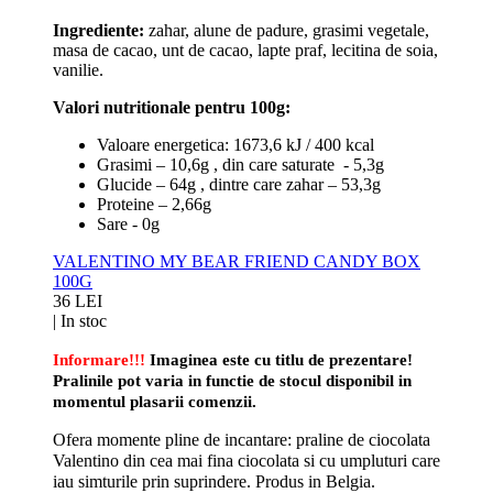
Ingrediente:
zahar, alune de padure, grasimi vegetale,
masa de cacao, unt de cacao, lapte praf, lecitina de soia,
vanilie.
Valori nutritionale pentru 100g:
Valoare energetica: 1673,6 kJ / 400 kcal
Grasimi – 10,6g , din care saturate - 5,3g
Glucide – 64g , dintre care zahar – 53,3g
Proteine – 2,66g
Sare - 0g
VALENTINO MY BEAR FRIEND CANDY BOX
100G
36 LEI
|
In stoc
Informare!!!
Imaginea este cu titlu de prezentare!
Pralinile pot varia in functie de stocul disponibil in
momentul plasarii comenzii.
Ofera momente pline de incantare: praline de ciocolata
Valentino din cea mai fina ciocolata si cu umpluturi care
iau simturile prin suprindere. Produs in Belgia.