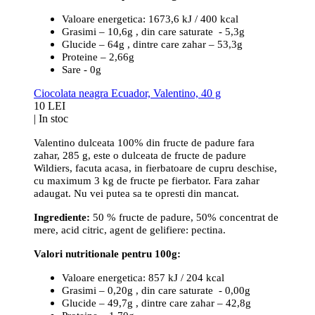
Valoare energetica: 1673,6 kJ / 400 kcal
Grasimi – 10,6g , din care saturate - 5,3g
Glucide – 64g , dintre care zahar – 53,3g
Proteine – 2,66g
Sare - 0g
Ciocolata neagra Ecuador, Valentino, 40 g
10 LEI
|
In stoc
Valentino dulceata 100% din fructe de padure fara
zahar, 285 g, este o dulceata de fructe de padure
Wildiers, facuta acasa, in fierbatoare de cupru deschise,
cu maximum 3 kg de fructe pe fierbator. Fara zahar
adaugat. Nu vei putea sa te opresti din mancat.
Ingrediente:
50 % fructe de padure, 50% concentrat de
mere, acid citric, agent de gelifiere: pectina.
Valori nutritionale pentru 100g:
Valoare energetica: 857 kJ / 204 kcal
Grasimi – 0,20g , din care saturate - 0,00g
Glucide – 49,7g , dintre care zahar – 42,8g