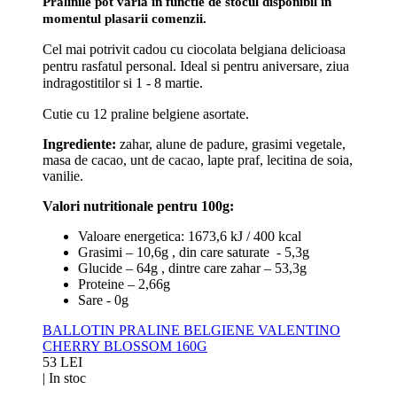
Pralinile pot varia in functie de stocul disponibil in
momentul plasarii comenzii.
Cel mai potrivit cadou cu ciocolata belgiana delicioasa
pentru rasfatul personal. Ideal si pentru aniversare, ziua
indragostitilor si 1 - 8 martie.
Cutie cu 12 praline belgiene asortate.
Ingrediente:
zahar, alune de padure, grasimi vegetale,
masa de cacao, unt de cacao, lapte praf, lecitina de soia,
vanilie.
Valori nutritionale pentru 100g:
Valoare energetica: 1673,6 kJ / 400 kcal
Grasimi – 10,6g , din care saturate - 5,3g
Glucide – 64g , dintre care zahar – 53,3g
Proteine – 2,66g
Sare - 0g
BALLOTIN PRALINE BELGIENE VALENTINO
CHERRY BLOSSOM 160G
53 LEI
|
In stoc