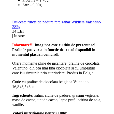
Proteine – 1,70g
Sare - 0,00g
Dulceata fructe de padure fara zahar Wildiers Valentino
285g
34 LEI
|
In stoc
Informare!!!
Imaginea este cu titlu de prezentare!
Pralinile pot varia in functie de stocul disponibil in
momentul plasarii comenzii.
Ofera momente pline de incantare: praline de ciocolata
Valentino, din cea mai fina ciocolata si cu umpluturi
care iau simturile prin suprindere. Produs in Belgia.
Cutie cu praline de ciocolata belgiana Valentino
16,8x3,5x3cm.
Ingrediente:
zahar, alune de padure, grasimi vegetale,
masa de cacao, unt de cacao, lapte praf, lecitina de soia,
vanilie.
Valori nutritionale pentru 100g: