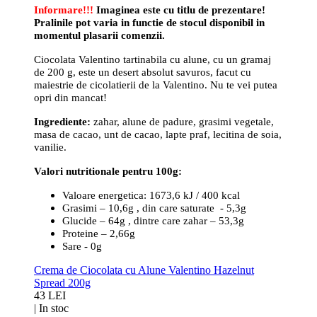
Informare!!!
Imaginea este cu titlu de prezentare!
Pralinile pot varia in functie de stocul disponibil in
momentul plasarii comenzii.
Ciocolata Valentino tartinabila cu alune, cu un gramaj
de 200 g, este un desert absolut savuros, facut cu
maiestrie de cicolatierii de la Valentino. Nu te vei putea
opri din mancat!
Ingrediente:
zahar, alune de padure, grasimi vegetale,
masa de cacao, unt de cacao, lapte praf, lecitina de soia,
vanilie.
Valori nutritionale pentru 100g:
Valoare energetica: 1673,6 kJ / 400 kcal
Grasimi – 10,6g , din care saturate - 5,3g
Glucide – 64g , dintre care zahar – 53,3g
Proteine – 2,66g
Sare - 0g
Crema de Ciocolata cu Alune Valentino Hazelnut
Spread 200g
43 LEI
|
In stoc