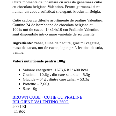
Ofera momente de incantare cu aceasta generoasa cutie
cu ciocolata belgiana Valentino. Pentru gurmanzi si nu
numai, un cadou sofisticat si elegant. Produs in Belgia.
Cutie cadou cu diferite asortimente de praline Valentino.
Contine 24 de bomboane de ciocolata belgiana cu
100% unt de cacao. 14x14x10 cm Pralinele Valentino
sunt disponibile intr-o mare varietate de sortimente.
Ingrediente:
zahar, alune de padure, grasimi vegetale,
masa de cacao, unt de cacao, lapte praf, lecitina de soia,
vanilie.
Valori nutritionale pentru 100g:
Valoare energetica: 1673,6 kJ / 400 kcal
Grasimi – 10,6g , din care saturate - 5,3g
Glucide – 64g , dintre care zahar – 53,3g
Proteine – 2,66g
Sare - 0g
BROWN CUBE - CUTIE CU PRALINE
BELGIENE VALENTINO 360G
200 LEI
|
In stoc