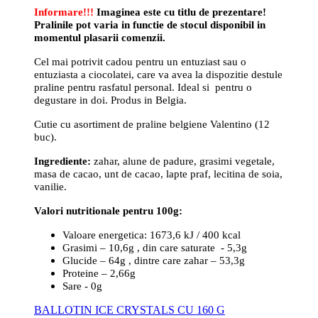
Informare!!!
Imaginea este cu titlu de prezentare!
Pralinile pot varia in functie de stocul disponibil in
momentul plasarii comenzii.
Cel mai potrivit cadou pentru un entuziast sau o
entuziasta a ciocolatei, care va avea la dispozitie destule
praline pentru rasfatul personal. Ideal si pentru o
degustare in doi. Produs in Belgia.
Cutie cu asortiment de praline belgiene Valentino (12
buc).
Ingrediente:
zahar, alune de padure, grasimi vegetale,
masa de cacao, unt de cacao, lapte praf, lecitina de soia,
vanilie.
Valori nutritionale pentru 100g:
Valoare energetica: 1673,6 kJ / 400 kcal
Grasimi – 10,6g , din care saturate - 5,3g
Glucide – 64g , dintre care zahar – 53,3g
Proteine – 2,66g
Sare - 0g
BALLOTIN ICE CRYSTALS CU 160 G