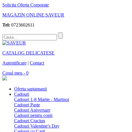
Solicita Oferta Corporate
MAGAZIN ONLINE SAVEUR
Tel:
0723602611
CATALOG DELICATESE
Autentificare
|
Contact
Cosul meu - 0
Oferta saptamanii
Cadouri
Cadouri 1-8 Martie - Martisor
Cadouri Paste
Cadouri Aniversare
Cadouri pentru copii
Cadouri Craciun
Cadouri Valentine's Day
Cadouri cu Carti