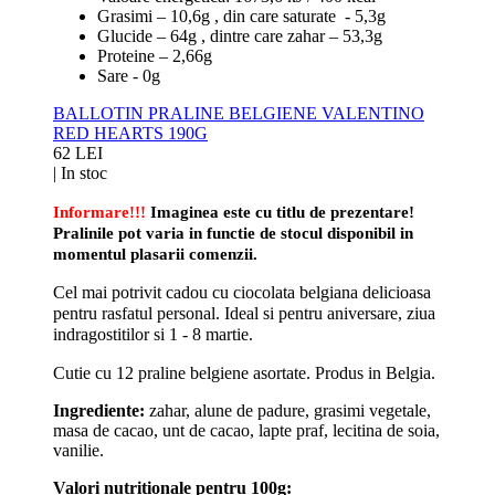
Grasimi – 10,6g , din care saturate - 5,3g
Glucide – 64g , dintre care zahar – 53,3g
Proteine – 2,66g
Sare - 0g
BALLOTIN PRALINE BELGIENE VALENTINO
RED HEARTS 190G
62 LEI
|
In stoc
Informare!!!
Imaginea este cu titlu de prezentare!
Pralinile pot varia in functie de stocul disponibil in
momentul plasarii comenzii.
Cel mai potrivit cadou cu ciocolata belgiana delicioasa
pentru rasfatul personal. Ideal si pentru aniversare, ziua
indragostitilor si 1 - 8 martie.
Cutie cu 12 praline belgiene asortate.
Produs in Belgia.
Ingrediente:
zahar, alune de padure, grasimi vegetale,
masa de cacao, unt de cacao, lapte praf, lecitina de soia,
vanilie.
Valori nutritionale pentru 100g: