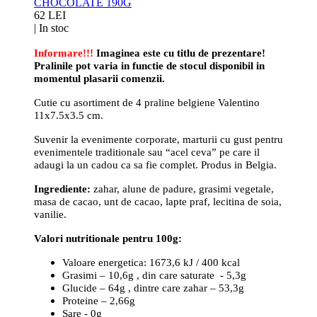
CHOCOLATE 190G
62 LEI
|
In stoc
Informare!!!
Imaginea este cu titlu de prezentare!
Pralinile pot varia in functie de stocul disponibil in
momentul plasarii comenzii.
Cutie cu asortiment de 4 praline belgiene Valentino
11x7.5x3.5 cm.
Suvenir la evenimente corporate, marturii cu gust pentru
evenimentele traditionale sau “acel ceva” pe care il
adaugi la un cadou ca sa fie complet. Produs in Belgia.
Ingrediente:
zahar, alune de padure, grasimi vegetale,
masa de cacao, unt de cacao, lapte praf, lecitina de soia,
vanilie.
Valori nutritionale pentru 100g:
Valoare energetica: 1673,6 kJ / 400 kcal
Grasimi – 10,6g , din care saturate - 5,3g
Glucide – 64g , dintre care zahar – 53,3g
Proteine – 2,66g
Sare - 0g