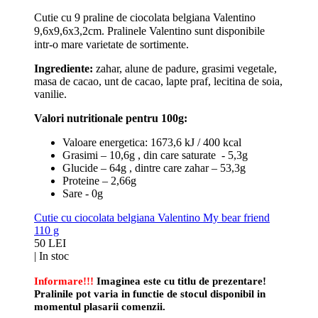
Cutie cu 9 praline de ciocolata belgiana Valentino
9,6x9,6x3,2cm. Pralinele Valentino sunt disponibile
intr-o mare varietate de sortimente.
Ingrediente:
zahar, alune de padure, grasimi vegetale,
masa de cacao, unt de cacao, lapte praf, lecitina de soia,
vanilie.
Valori nutritionale pentru 100g:
Valoare energetica: 1673,6 kJ / 400 kcal
Grasimi – 10,6g , din care saturate - 5,3g
Glucide – 64g , dintre care zahar – 53,3g
Proteine – 2,66g
Sare - 0g
Cutie cu ciocolata belgiana Valentino My bear friend
110 g
50 LEI
|
In stoc
Informare!!!
Imaginea este cu titlu de prezentare!
Pralinile pot varia in functie de stocul disponibil in
momentul plasarii comenzii.