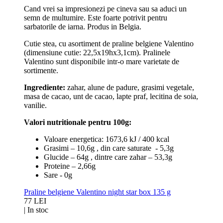
Cand vrei sa impresionezi pe cineva sau sa aduci un
semn de multumire. Este foarte potrivit pentru
sarbatorile de iarna. Produs in Belgia.
Cutie stea, cu asortiment de praline belgiene Valentino
(dimensiune cutie: 22,5x19hx3,1cm). Pralinele
Valentino sunt disponibile intr-o mare varietate de
sortimente.
Ingrediente:
zahar, alune de padure, grasimi vegetale,
masa de cacao, unt de cacao, lapte praf, lecitina de soia,
vanilie.
Valori nutritionale pentru 100g:
Valoare energetica: 1673,6 kJ / 400 kcal
Grasimi – 10,6g , din care saturate - 5,3g
Glucide – 64g , dintre care zahar – 53,3g
Proteine – 2,66g
Sare - 0g
Praline belgiene Valentino night star box 135 g
77 LEI
|
In stoc