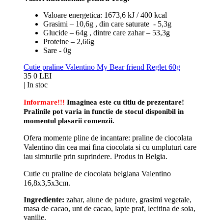
Valoare energetica: 1673,6 kJ / 400 kcal
Grasimi – 10,6g , din care saturate - 5,3g
Glucide – 64g , dintre care zahar – 53,3g
Proteine – 2,66g
Sare - 0g
Cutie praline Valentino My Bear friend Reglet 60g
35
0 LEI
|
In stoc
Informare!!!
Imaginea este cu titlu de prezentare!
Pralinile pot varia in functie de stocul disponibil in
momentul plasarii comenzii.
Ofera momente pline de incantare: praline de ciocolata
Valentino din cea mai fina ciocolata si cu umpluturi care
iau simturile prin suprindere. Produs in Belgia.
Cutie cu praline de ciocolata belgiana Valentino
16,8x3,5x3cm.
Ingrediente:
zahar, alune de padure, grasimi vegetale,
masa de cacao, unt de cacao, lapte praf, lecitina de soia,
vanilie.