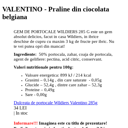
VALENTINO - Praline din ciocolata
belgiana
GEM DE PORTOCALE WILDIERS 285 G este un gem
absolut delicios, facut in casa Wildiers, in ibrice
deschise de cupru cu maxim 3 kg de fructe per ibric. Nu
te vei putea opri din mancat!
Ingrediente:
50% portocala, zahar, coaja de portocala,
agent de gelifiere: pectina, acid citric, conservant.
Valori nutritionale pentru 100g:
Valoare energetica: 899 kJ / 214 kcal
Grasimi – 0,14g , din care saturate - 0,05g
Glucide – 52,4g , dintre care zahar – 52,3g
Proteine – 0,49g
Sare - 0,00g
Dulceata de portocale Wildiers Valentino 285g
34 LEI
|
In stoc
Informare!!!
Imaginea este cu titlu de prezentare!