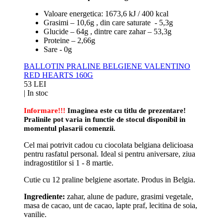
Valoare energetica: 1673,6 kJ / 400 kcal
Grasimi – 10,6g , din care saturate - 5,3g
Glucide – 64g , dintre care zahar – 53,3g
Proteine – 2,66g
Sare - 0g
BALLOTIN PRALINE BELGIENE VALENTINO
RED HEARTS 160G
53 LEI
|
In stoc
Informare!!!
Imaginea este cu titlu de prezentare!
Pralinile pot varia in functie de stocul disponibil in
momentul plasarii comenzii.
Cel mai potrivit cadou cu ciocolata belgiana delicioasa
pentru rasfatul personal. Ideal si pentru aniversare, ziua
indragostitilor si 1 - 8 martie.
Cutie cu 12 praline belgiene asortate.
Produs in Belgia.
Ingrediente:
zahar, alune de padure, grasimi vegetale,
masa de cacao, unt de cacao, lapte praf, lecitina de soia,
vanilie.