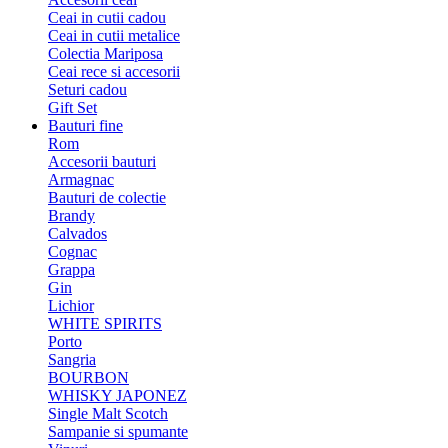
Ceai in cutii cadou
Ceai in cutii metalice
Colectia Mariposa
Ceai rece si accesorii
Seturi cadou
Gift Set
Bauturi fine
Rom
Accesorii bauturi
Armagnac
Bauturi de colectie
Brandy
Calvados
Cognac
Grappa
Gin
Lichior
WHITE SPIRITS
Porto
Sangria
BOURBON
WHISKY JAPONEZ
Single Malt Scotch
Sampanie si spumante