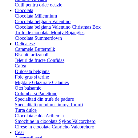
Cutii pentru orice ocazie
Ciocolata
Ciocolata Millennium
Ciocolata belgiana Valentino
Ciocolata belgiana Valentino Christmas Box
Trufe de ciocolata Monty Bojangles
Ciocolata Summerdown
Delicatese
Caramele Buttermilk
Biscuiti artizanali
Jeleuri de fructe Confidas
Cafea
Dulceata belgiana
Foie gras si terine
Migdale Glazurate Catanies
Otet balsamic
Colomba si Panettone
Specialitati din trufe de padure
Specialitati premium Jimmy Tartufi
Turta dulce
Ciocolata calda Arthemia
Smochine in ciocolata Sykos Valcorchero
Cirese in ciocolata Capricho Valcorchero
Ceai
Accesorii ceai