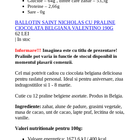
Glucide – 64g , dintre care zahar – 53,3g
Proteine – 2,66g
Sare - 0g
BALLOTIN SAINT NICHOLAS CU PRALINE
CIOCOLATA BELGIANA VALENTINO 190G
62 LEI
|
In stoc
Informare!!!
Imaginea este cu titlu de prezentare!
Pralinile pot varia in functie de stocul disponibil in
momentul plasarii comenzii.
Cel mai potrivit cadou cu ciocolata belgiana delicioasa
pentru rasfatul personal. Ideal si pentru aniversare, ziua
indragostitilor si 1 - 8 martie.
Cutie cu 12 praline belgiene asortate.
Produs in Belgia.
Ingrediente:
zahar, alune de padure, grasimi vegetale,
masa de cacao, unt de cacao, lapte praf, lecitina de soia,
vanilie.
Valori nutritionale pentru 100g:
Valoare energetica: 1673,6 kJ / 400 kcal