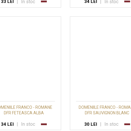
|
In stoc
|
In stoc
33 LEI
34 LEI
MENIILE FRANCO - ROMANE
DOMENIILE FRANCO - ROM
DFR FETEASCA ALBA
DFR SAUVIGNON BLANC
|
In stoc
|
In stoc
34 LEI
30 LEI