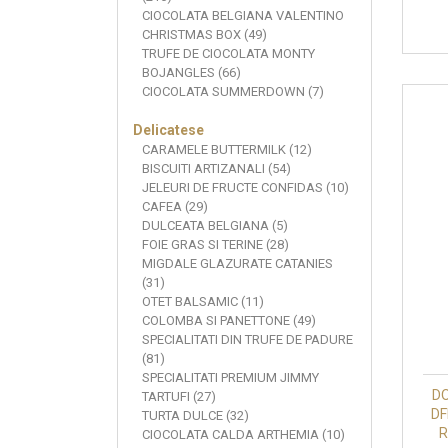
CIOCOLATA BELGIANA VALENTINO
CHRISTMAS BOX (49)
TRUFE DE CIOCOLATA MONTY
BOJANGLES (66)
CIOCOLATA SUMMERDOWN (7)
Delicatese
CARAMELE BUTTERMILK (12)
BISCUITI ARTIZANALI (54)
JELEURI DE FRUCTE CONFIDAS (10)
CAFEA (29)
DULCEATA BELGIANA (5)
FOIE GRAS SI TERINE (28)
MIGDALE GLAZURATE CATANIES
(31)
OTET BALSAMIC (11)
COLOMBA SI PANETTONE (49)
SPECIALITATI DIN TRUFE DE PADURE
(81)
SPECIALITATI PREMIUM JIMMY
DO
TARTUFI (27)
D
TURTA DULCE (32)
R
CIOCOLATA CALDA ARTHEMIA (10)