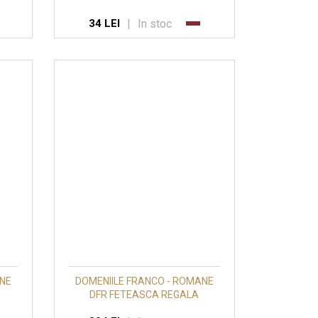
|
In stoc
34 LEI
ANE
DOMENIILE FRANCO - ROMANE
DFR FETEASCA REGALA