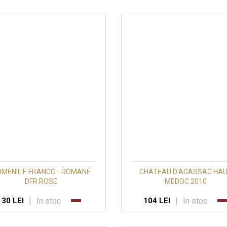
MENIILE FRANCO - ROMANE
CHATEAU D'AGASSAC HA
DFR ROSE
MEDOC 2010
|
In stoc
|
In stoc
30 LEI
104 LEI