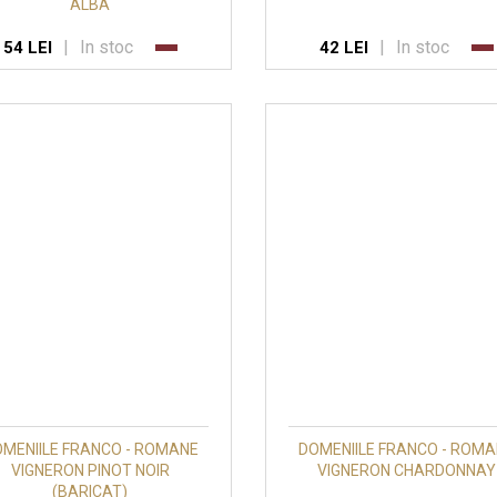
ALBA
|
In stoc
|
In stoc
54 LEI
42 LEI
MENIILE FRANCO - ROMANE
DOMENIILE FRANCO - ROM
VIGNERON PINOT NOIR
VIGNERON CHARDONNAY
(BARICAT)