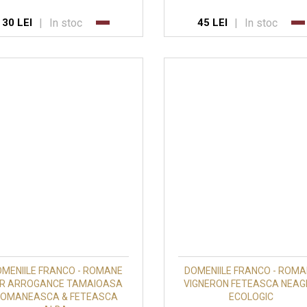
|
In stoc
|
In stoc
30 LEI
45 LEI
MENIILE FRANCO - ROMANE
DOMENIILE FRANCO - ROM
FR ARROGANCE TAMAIOASA
VIGNERON FETEASCA NEA
OMANEASCA & FETEASCA
ECOLOGIC