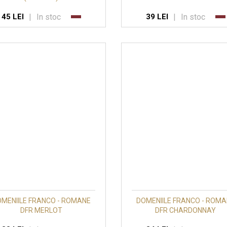
|
In stoc
|
In stoc
45 LEI
39 LEI
MENIILE FRANCO - ROMANE
DOMENIILE FRANCO - ROM
DFR MERLOT
DFR CHARDONNAY