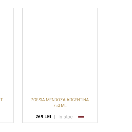
UT
POESIA MENDOZA ARGENTINA
750 ML
|
In stoc
269 LEI