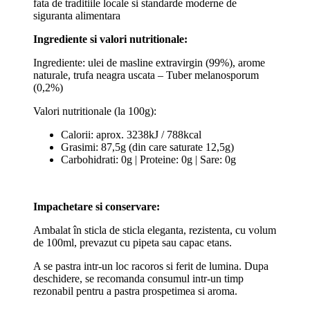
fata de traditiile locale si standarde moderne de
siguranta alimentara
Ingrediente si valori nutritionale:
Ingrediente: ulei de masline extravirgin (99%), arome
naturale, trufa neagra uscata – Tuber melanosporum
(0,2%)
Valori nutritionale (la 100g):
Calorii: aprox. 3238kJ / 788kcal
Grasimi: 87,5g (din care saturate 12,5g)
Carbohidrati: 0g | Proteine: 0g | Sare: 0g
Impachetare si conservare:
Ambalat în sticla de sticla eleganta, rezistenta, cu volum
de 100ml, prevazut cu pipeta sau capac etans.
A se pastra intr-un loc racoros si ferit de lumina. Dupa
deschidere, se recomanda consumul intr-un timp
rezonabil pentru a pastra prospetimea si aroma.