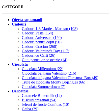
CATEGORII
Oferta saptamanii
Cadouri
Cadouri 1-8 Martie - Martisor (108)
Cadouri Paste (154)
Cadouri Aniversare (150)
Cadouri pentru copii (50)
Cadouri Craciun (268)
Cadouri Valentine's Day (117)
Cadouri cu Carti (26)
Cutii pentru orice ocazie (14)
Ciocolata
Ciocolata Millennium (22)
Ciocolata belgiana Valentino (216)
Ciocolata belgiana Valentino Christmas Box (49)
Trufe de ciocolata Monty Bojangles (66)
Ciocolata Summerdown (7)
Delicatese
Caramele Buttermilk (12)
Biscuiti artizanali (54)
Jeleuri de fructe Confidas (10)
Cafea (29)