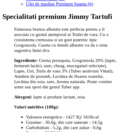
Ulei de masline Premium Spania (6)
Specialitati premium Jimmy Tartufi
Faimoasa branza albastra este perfecta pentru a fi
asociata cu gustul atemporal al Trufei de vara. Cu o
consistenta cremoasa si un gust puternic tipic
Gorgonzola. Caseta cu detalii albastre va da o nota
sugestiva liniei dvs.
Ingrediente:
Crema proaspata, Gorgonzola 20% (lapte,
fermenti lactici, sare, cheag, mucegaiuri selectate),
Lapte, Unt, Trufa de vara 3% (Tuber aestivum Vittad),
Amidon de porumb, Lecitina de floarea soarelui,
Lecitina din soia, sare, Aroma naturala. Poate contine
urme sau spori din genul Tuber spp.
Alergeni:
lapte si produse lactate, soia.
Valori nutritive (100g):
Valoarea energetica - 1427 Kj/ 341Kcal
Grasime - 30,6g, din care saturate - 14,5g
Carbohidrati - 5,2g, din care zahar - 0,6g