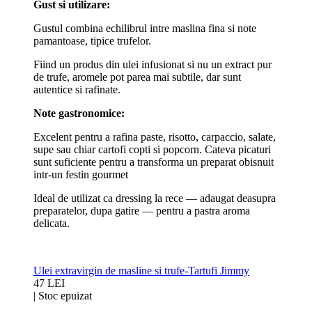
Gust si utilizare:
Gustul combina echilibrul intre maslina fina si note
pamantoase, tipice trufelor.
Fiind un produs din ulei infusionat si nu un extract pur
de trufe, aromele pot parea mai subtile, dar sunt
autentice si rafinate.
Note gastronomice:
Excelent pentru a rafina paste, risotto, carpaccio, salate,
supe sau chiar cartofi copti si popcorn. Cateva picaturi
sunt suficiente pentru a transforma un preparat obisnuit
intr-un festin gourmet
Ideal de utilizat ca dressing la rece — adaugat deasupra
preparatelor, dupa gatire — pentru a pastra aroma
delicata.
Ulei extravirgin de masline si trufe-Tartufi Jimmy
47 LEI
|
Stoc epuizat