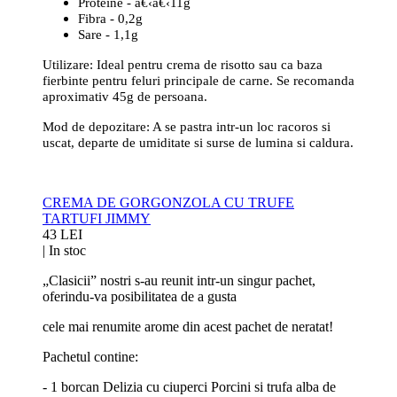
Proteine - â€‹â€‹11g
Fibra - 0,2g
Sare - 1,1g
Utilizare: Ideal pentru crema de risotto sau ca baza
fierbinte pentru feluri principale de carne. Se recomanda
aproximativ 45g de persoana.
Mod de depozitare: A se pastra intr-un loc racoros si
uscat, departe de umiditate si surse de lumina si caldura.
CREMA DE GORGONZOLA CU TRUFE
TARTUFI JIMMY
43 LEI
|
In stoc
„Clasicii” nostri s-au reunit intr-un singur pachet,
oferindu-va posibilitatea de a gusta
cele mai renumite arome din acest pachet de neratat!
Pachetul contine:
- 1 borcan Delizia cu ciuperci Porcini si trufa alba de