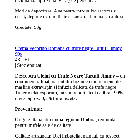
recomanda aproximativ 45g de persoana.
Mod de depozitare: A se pastra intr-un loc racoros si
uscat, departe de umiditate si surse de lumina si caldura.
Greutate: 90g
Crema Pecorino Romana cu trufe negre Tartufi Jimmy
90g
43 LEI
|
Stoc epuizat
Descopera
Uleiul cu Trufe Negre Tartufi Jimmy
– un
condiment rafinat, nascut din fuziunea dintre uleiul de
masline extravirgin si infuzia delicata de trufe negre
Tuber melanosporum, intr-un raport atent calibrat: 99%
ulei si aprox. 0,2% trufa uscata.
Provenienta:
Origine: Italia, din inima regiunii Umbria, renumita
pentru trufele sale de calitate
Calitate artizanala: Ulei imbuteliat manual, cu respect