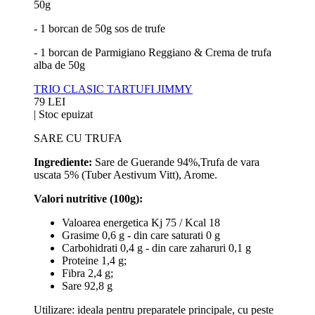
50g
- 1 borcan de 50g sos de trufe
- 1 borcan de Parmigiano Reggiano & Crema de trufa
alba de 50g
TRIO CLASIC TARTUFI JIMMY
79 LEI
|
Stoc epuizat
SARE CU TRUFA
Ingrediente:
Sare de Guerande 94%,Trufa de vara
uscata 5% (Tuber Aestivum Vitt),
Arome.
Valori nutritive (100g):
Valoarea energetica Kj 75 / Kcal 18
Grasime 0,6 g - din care saturati 0 g
Carbohidrati 0,4 g - din care zaharuri 0,1 g
Proteine 1,4 g;
Fibra 2,4 g;
Sare 92,8 g
Utilizare: ideala pentru preparatele principale, cu peste