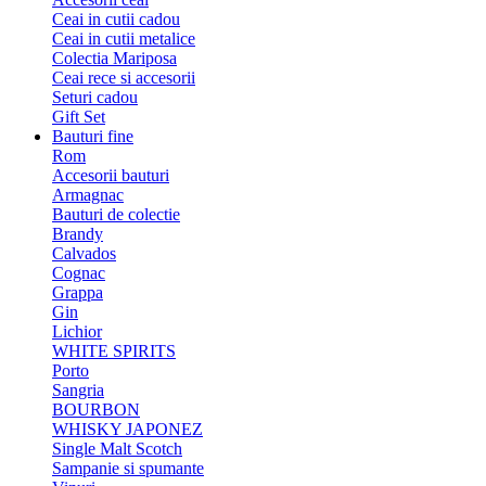
Ceai in cutii cadou
Ceai in cutii metalice
Colectia Mariposa
Ceai rece si accesorii
Seturi cadou
Gift Set
Bauturi fine
Rom
Accesorii bauturi
Armagnac
Bauturi de colectie
Brandy
Calvados
Cognac
Grappa
Gin
Lichior
WHITE SPIRITS
Porto
Sangria
BOURBON
WHISKY JAPONEZ
Single Malt Scotch
Sampanie si spumante