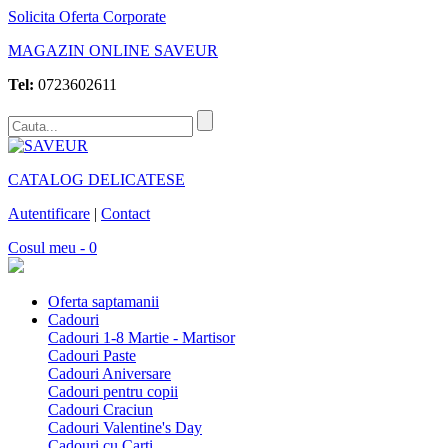
Solicita Oferta Corporate
MAGAZIN ONLINE SAVEUR
Tel:
0723602611
CATALOG DELICATESE
Autentificare
|
Contact
Cosul meu - 0
Oferta saptamanii
Cadouri
Cadouri 1-8 Martie - Martisor
Cadouri Paste
Cadouri Aniversare
Cadouri pentru copii
Cadouri Craciun
Cadouri Valentine's Day
Cadouri cu Carti