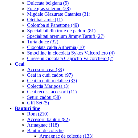
Dulceata belgiana (5)
Foie gras si terine (28)
Migdale Glazurate Catanies (31)
Otet balsamic (11)
Colomba si Panettone (49)
Specialitati din trufe de padure (81)
Specialitati premium Jimmy Tartufi (27)
Turta dulce (32)
Ciocolata calda Arthemia (10)
Smochine in ciocolata Sykos Valcorchero (4)
Cirese in ciocolata Capricho Valcorchero (2)
Ceai
Accesorii ceai (39)
Ceai in cutii cadou (97)
Ceai in cutii metalice (33)
Colectia Mariposa (3)
Ceai rece si accesorii (11)
Seturi cadou (58)
Gift Set (5)
Bauturi fine
Rom (210)
Accesorii bauturi (82)
Armagnac (118)
Bauturi de colectie
Armagnac de colectie (133)