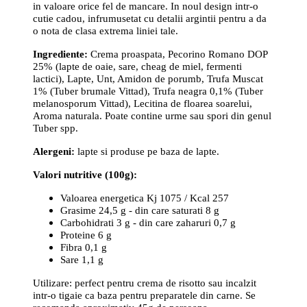
in valoare orice fel de mancare. In noul design intr-o
cutie cadou, infrumusetat cu detalii argintii pentru a da
o nota de clasa extrema liniei tale.
Ingrediente:
Crema proaspata, Pecorino Romano DOP
25% (lapte de oaie, sare, cheag de miel, fermenti
lactici), Lapte, Unt, Amidon de porumb, Trufa Muscat
1% (Tuber brumale Vittad), Trufa neagra 0,1% (Tuber
melanosporum Vittad), Lecitina de floarea soarelui,
Aroma naturala. Poate contine urme sau spori din genul
Tuber spp.
Alergeni:
lapte si produse pe baza de lapte.
Valori nutritive (100g):
Valoarea energetica Kj 1075 / Kcal 257
Grasime 24,5 g - din care saturati 8 g
Carbohidrati 3 g - din care zaharuri 0,7 g
Proteine 6 g
Fibra 0,1 g
Sare 1,1 g
Utilizare: perfect pentru crema de risotto sau incalzit
intr-o tigaie ca baza pentru preparatele din carne. Se