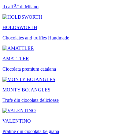
il caffÃ¨ di Milano
HOLDSWORTH
Chocolates and truffles Handmade
AMATTLER
Ciocolata premium catalana
MONTY BOJANGLES
Trufe din ciocolata delicioase
VALENTINO
Praline din ciocolata belgiana