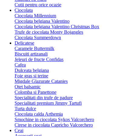
Cutii pentru orice ocazie
Ciocolata
Ciocolata Millennium
Ciocolata belgiana Valentino
Ciocolata belgiana Valentino Christmas Box
Trufe de ciocolata Monty Bojangles
Ciocolata Summerdown
Delicatese
Caramele Buttermilk
Biscuiti artizanali
Jeleuri de fructe Confidas
Cafea
Dulceata belgiana
Foie gras si terine
Migdale Glazurate Catanies
Otet balsamic
Colomba si Panettone
Specialitati din trufe de padure
Specialitati premium Jimmy Tartufi
Turta dulce
Ciocolata calda Arthemia
Smochine in ciocolata Sykos Valcorchero
Cirese in ciocolata Capricho Valcorchero
Ceai
Accesorii ceai