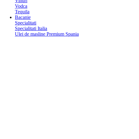
Vinuri
Vodca
Tequila
Bacanie
Specialitati
Specialitati Italia
Ulei de masline Premium Spania