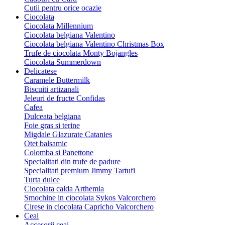
Cutii pentru orice ocazie
Ciocolata
Ciocolata Millennium
Ciocolata belgiana Valentino
Ciocolata belgiana Valentino Christmas Box
Trufe de ciocolata Monty Bojangles
Ciocolata Summerdown
Delicatese
Caramele Buttermilk
Biscuiti artizanali
Jeleuri de fructe Confidas
Cafea
Dulceata belgiana
Foie gras si terine
Migdale Glazurate Catanies
Otet balsamic
Colomba si Panettone
Specialitati din trufe de padure
Specialitati premium Jimmy Tartufi
Turta dulce
Ciocolata calda Arthemia
Smochine in ciocolata Sykos Valcorchero
Cirese in ciocolata Capricho Valcorchero
Ceai
Accesorii ceai