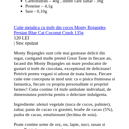
Carbohidrati – 40g , dintre care zahar - 38g
Proteine – 4,1g
Sare - 0,10g
Cutie metalica cu trufe din cocos Monty Bojangles
Persian Blue Cat Coconut Crush 135g
120 LEI
|
Stoc epuizat
Monty Bojangles sunt cele mai gustoase delicii din
regat, castigand multe premii Great Taste in fiecare an,
facand din Monty Bojangles un mare producator de
gustari si trufe de ciocolata, exceptional de delicioase!
Potrivit pentru vegani si adorat de toata lumea. Fiecare
cutie este conceputa in mod unic ca o pisica frumoasa si
fantastica, fiecare cu propria personalitate si propriul
farmec! Cutia contine 14 trufe ambalate individual, de
dimensiunea potrivita pentru o delectare indulgenta.
Ingrediente: uleiuri vegetale (nuca de cocos, palmier),
zahar, pasta de cacao cu grasimi, boabe de cacao (5%),
pudra de cacao, emulsionant (lecitina de soia).
Poate contine urme de orz, ou, lapte, nuci, susan si