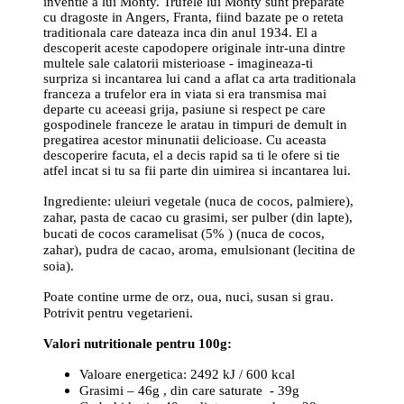
inventie a lui Monty. Trufele lui Monty sunt preparate
cu dragoste in Angers, Franta, fiind bazate pe o reteta
traditionala care dateaza inca din anul 1934. El a
descoperit aceste capodopere originale intr-una dintre
multele sale calatorii misterioase - imagineaza-ti
surpriza si incantarea lui cand a aflat ca arta traditionala
franceza a trufelor era in viata si era transmisa mai
departe cu aceeasi grija, pasiune si respect pe care
gospodinele franceze le aratau in timpuri de demult in
pregatirea acestor minunatii delicioase. Cu aceasta
descoperire facuta, el a decis rapid sa ti le ofere si tie
atfel incat si tu sa fii parte din uimirea si incantarea lui.
Ingrediente: uleiuri vegetale (nuca de cocos, palmiere),
zahar, pasta de cacao cu grasimi, ser pulber (din lapte),
bucati de cocos caramelisat (5% ) (nuca de cocos,
zahar), pudra de cacao, aroma, emulsionant (lecitina de
soia).
Poate contine urme de orz, oua, nuci, susan si grau.
Potrivit pentru vegetarieni.
Valori nutritionale pentru 100g:
Valoare energetica: 2492 kJ / 600 kcal
Grasimi – 46g , din care saturate - 39g