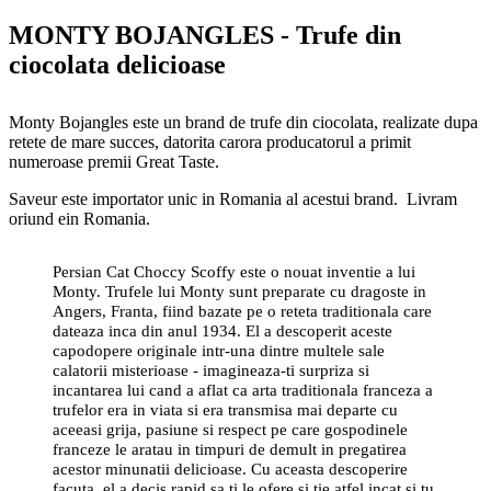
MONTY BOJANGLES - Trufe din
ciocolata delicioase
Monty Bojangles este un brand de trufe din ciocolata, realizate dupa
retete de mare succes, datorita carora producatorul a primit
numeroase premii Great Taste.
Saveur este importator unic in Romania al acestui brand. Livram
oriund ein Romania.
Persian Cat Choccy Scoffy este o nouat inventie a lui
Monty. Trufele lui Monty sunt preparate cu dragoste in
Angers, Franta, fiind bazate pe o reteta traditionala care
dateaza inca din anul 1934. El a descoperit aceste
capodopere originale intr-una dintre multele sale
calatorii misterioase - imagineaza-ti surpriza si
incantarea lui cand a aflat ca arta traditionala franceza a
trufelor era in viata si era transmisa mai departe cu
aceeasi grija, pasiune si respect pe care gospodinele
franceze le aratau in timpuri de demult in pregatirea
acestor minunatii delicioase. Cu aceasta descoperire
facuta, el a decis rapid sa ti le ofere si tie atfel incat si tu