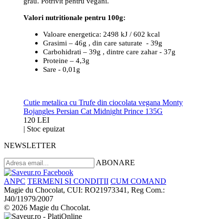
grau. Potrivit pentru vegani.
Valori nutritionale pentru 100g:
Valoare energetica: 2498 kJ / 602 kcal
Grasimi – 46g , din care saturate - 39g
Carbohidrati – 39g , dintre care zahar - 37g
Proteine – 4,3g
Sare - 0,01g
Cutie metalica cu Trufe din ciocolata vegana Monty
Bojangles Persian Cat Midnight Prince 135G
120 LEI
|
Stoc epuizat
NEWSLETTER
ABONARE
ANPC
TERMENI SI CONDITII
CUM COMAND
Magie du Chocolat, CUI: RO21973341, Reg Com.:
J40/11979/2007
© 2026 Magie du Chocolat.