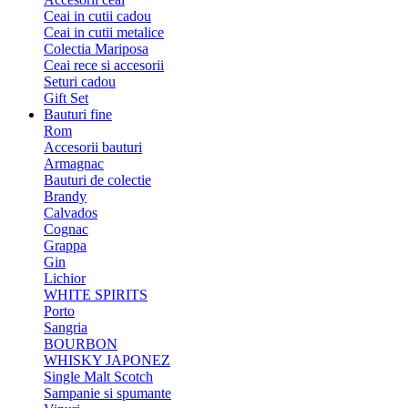
Ceai in cutii cadou
Ceai in cutii metalice
Colectia Mariposa
Ceai rece si accesorii
Seturi cadou
Gift Set
Bauturi fine
Rom
Accesorii bauturi
Armagnac
Bauturi de colectie
Brandy
Calvados
Cognac
Grappa
Gin
Lichior
WHITE SPIRITS
Porto
Sangria
BOURBON
WHISKY JAPONEZ
Single Malt Scotch
Sampanie si spumante