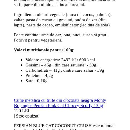
sa fii parte din uimirea si incantarea lui.
Ingrediente: uleiuri vegetale (nuca de cocos, palmier),
zahar, pasta de cacao cu grasimi, pudra de zer (din
lapte), pasta de cacao, emulsificator (lecitina de soia).
Poate contine urme de orz, oua, nuci, susan si grau.
Potrivit pentru vegetarieni.
Valori nutritionale pentru 100g:
Valoare energetica: 2492 kJ / 600 kcal
Grasimi – 46g , din care saturate - 39g
Carbohidrati – 41g , dintre care zahar - 39g
Proteine – 4,2g
Sare - 0,10g
Cutie metalica cu trufe din ciocolata neagra Monty
Bojangles Persian Pink Cat Choccy Scoffy 135g
120 LEI
|
Stoc epuizat
PERSIAN BLUE CAT COCONUT CRUSH este o nouat