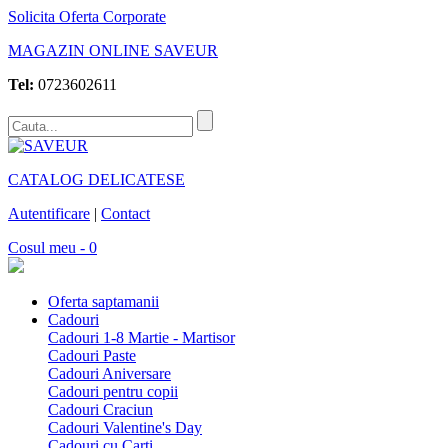
Solicita Oferta Corporate
MAGAZIN ONLINE SAVEUR
Tel:
0723602611
CATALOG DELICATESE
Autentificare
|
Contact
Cosul meu - 0
Oferta saptamanii
Cadouri
Cadouri 1-8 Martie - Martisor
Cadouri Paste
Cadouri Aniversare
Cadouri pentru copii
Cadouri Craciun
Cadouri Valentine's Day
Cadouri cu Carti