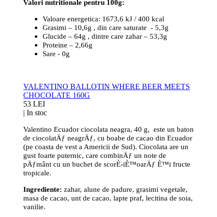
Valori nutritionale pentru 100g:
Valoare energetica: 1673,6 kJ / 400 kcal
Grasimi – 10,6g , din care saturate - 5,3g
Glucide – 64g , dintre care zahar – 53,3g
Proteine – 2,66g
Sare - 0g
VALENTINO BALLOTIN WHERE BEER MEETS
CHOCOLATE 160G
53 LEI
|
In stoc
Valentino Ecuador ciocolata neagra, 40 g, este un baton
de ciocolatÄƒ neagrÄƒ, cu boabe de cacao din Ecuador
(pe coasta de vest a Americii de Sud). Ciocolata are un
gust foarte puternic, care combinÄƒ un note de
pÄƒmânt cu un buchet de scorÈ›iÈ™oarÄƒ È™i fructe
tropicale.
Ingrediente:
zahar, alune de padure, grasimi vegetale,
masa de cacao, unt de cacao, lapte praf, lecitina de soia,
vanilie.