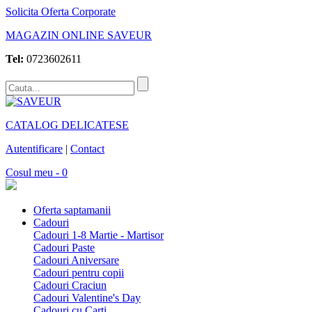
Solicita Oferta Corporate
MAGAZIN ONLINE SAVEUR
Tel:
0723602611
CATALOG DELICATESE
Autentificare
|
Contact
Cosul meu - 0
Oferta saptamanii
Cadouri
Cadouri 1-8 Martie - Martisor
Cadouri Paste
Cadouri Aniversare
Cadouri pentru copii
Cadouri Craciun
Cadouri Valentine's Day
Cadouri cu Carti