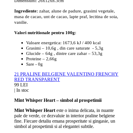
Dimensiuni:
26x12xh.3cm
Ingrediente:
zahar, alune de padure, grasimi vegetale,
masa de cacao, unt de cacao, lapte praf, lecitina de soia,
vanilie.
Valori nutritionale pentru 100g:
Valoare energetica: 1673,6 kJ / 400 kcal
Grasimi – 10,6g , din care saturate - 5,3g
Glucide – 64g , dintre care zahar – 53,3g
Proteine – 2,66g
Sare - 0g
21 PRALINE BELGIENE VALENTINO FRENCHY
RED TRANSPARENT
99 LEI
|
In stoc
Mint Whisper Heart – simbol al prospetimii
Mint Whisper Heart
este o inima delicata, in nuante
pale de verde, ce dezvaluie in interior praline belgiene
fine. Fiecare detaliu emana prosperitate si gingasie, un
simbol al prospetimii si al elegantei subtile.