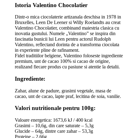
Istoria Valentino Chocolatier
Dintr-o mica ciocolaterie artizanala deschisa in 1978 in
Bruxelles, Leen De Leener si Willy Roelandts au creat
Valentino Chocolatier, combinand maiestria clasica cu
inovatia gustului. Numele „Valentino” se inspira din
fascinatia bunicii lui Leen pentru actorul Rudolph
Valentino, reflectand dorinta de a transforma ciocolata
in experiente pline de rafinament.
Fidel traditiilor belgiene, Valentino foloseste ingrediente
premium, unt de cacao 100% si cacao de origine,
realizand fiecare produs cu pasiune si atentie la detalii.
Ingrediente:
Zahar, alune de padure, grasimi vegetale, masa de
cacao, unt de cacao, lapte praf, lecitina de soia, vanilie.
Valori nutritionale pentru 100g:
Valoare energetica: 1673,6 kJ / 400 kcal
Grasimi – 10,6g, din care saturate – 5,3g
Glucide – 64g, dintre care zahar – 53,3g
Proteine – 2,66g