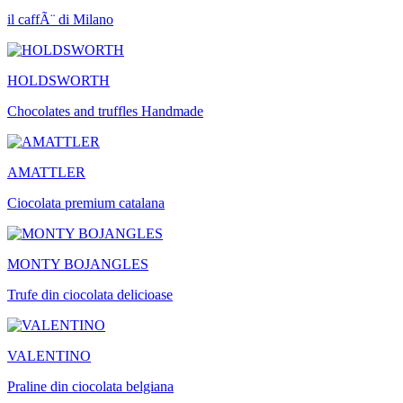
il caffÃ¨ di Milano
HOLDSWORTH
Chocolates and truffles Handmade
AMATTLER
Ciocolata premium catalana
MONTY BOJANGLES
Trufe din ciocolata delicioase
VALENTINO
Praline din ciocolata belgiana