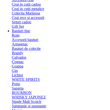
Ceai in cutii cadou
Ceai in cutii metalice
Colectia Mariposa
Ceai rece si accesorii
Seturi cadou
Gift Set
Bauturi fine
Rom
Accesorii bauturi
Armagnac
Bauturi de colectie
Brandy
Calvados
Cognac
Grappa
Gin
Lichior
WHITE SPIRITS
Porto
Sangria
BOURBON
WHISKY JAPONEZ
Single Malt Scotch
Sampanie si spumante