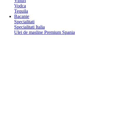
Vinuri
Vodca
Tequila
Bacanie
Specialitati
Specialitati Italia
Ulei de masline Premium Spania