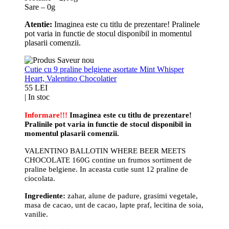
Sare – 0g
Atentie:
Imaginea este cu titlu de prezentare! Pralinele
pot varia in functie de stocul disponibil in momentul
plasarii comenzii.
Cutie cu 9 praline belgiene asortate Mint Whisper
Heart, Valentino Chocolatier
55 LEI
|
In stoc
Informare!!!
Imaginea este cu titlu de prezentare!
Pralinile pot varia in functie de stocul disponibil in
momentul plasarii comenzii.
VALENTINO BALLOTIN WHERE BEER MEETS
CHOCOLATE 160G contine un frumos sortiment de
praline belgiene. In aceasta cutie sunt 12 praline de
ciocolata.
Ingrediente:
zahar, alune de padure, grasimi vegetale,
masa de cacao, unt de cacao, lapte praf, lecitina de soia,
vanilie.