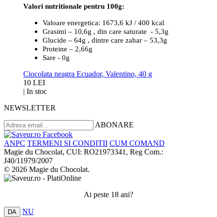
Valori nutritionale pentru 100g:
Valoare energetica: 1673,6 kJ / 400 kcal
Grasimi – 10,6g , din care saturate - 5,3g
Glucide – 64g , dintre care zahar – 53,3g
Proteine – 2,66g
Sare - 0g
Ciocolata neagra Ecuador, Valentino, 40 g
10 LEI
|
In stoc
NEWSLETTER
ABONARE
ANPC
TERMENI SI CONDITII
CUM COMAND
Magie du Chocolat, CUI: RO21973341, Reg Com.:
J40/11979/2007
© 2026 Magie du Chocolat.
Ai peste 18 ani?
NU
DA