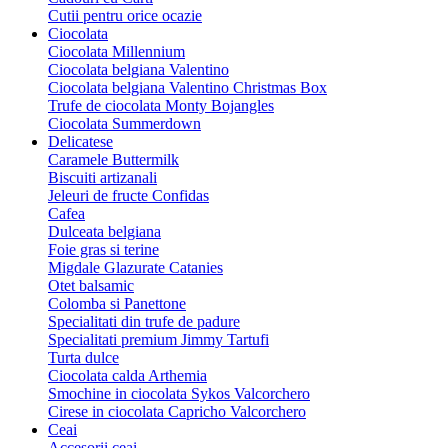
Cutii pentru orice ocazie
Ciocolata
Ciocolata Millennium
Ciocolata belgiana Valentino
Ciocolata belgiana Valentino Christmas Box
Trufe de ciocolata Monty Bojangles
Ciocolata Summerdown
Delicatese
Caramele Buttermilk
Biscuiti artizanali
Jeleuri de fructe Confidas
Cafea
Dulceata belgiana
Foie gras si terine
Migdale Glazurate Catanies
Otet balsamic
Colomba si Panettone
Specialitati din trufe de padure
Specialitati premium Jimmy Tartufi
Turta dulce
Ciocolata calda Arthemia
Smochine in ciocolata Sykos Valcorchero
Cirese in ciocolata Capricho Valcorchero
Ceai
Accesorii ceai