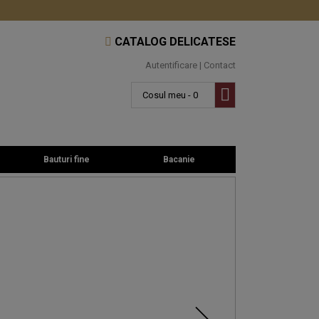
CATALOG DELICATESE
Autentificare
|
Contact
Cosul meu - 0
Bauturi fine
Bacanie