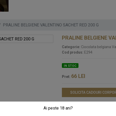
PRALINE BELGIENE VALENTINO SACHET RED 200 G
PRALINE BELGIENE VA
Categorie:
Ciocolata belgiana Va
Cod produs:
E294
IN STOC
66
LEI
Pret:
SOLICITA CADOURI CORPO
Ai peste 18 ani?
Pralinile pot varia in functie de stocul disponibil in momentul plasari