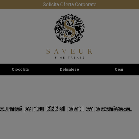
Solicita Oferta Corporate
Ciocolata
Delicatese
Ceai
ourmet pentru B2B si relatii care conteaza.