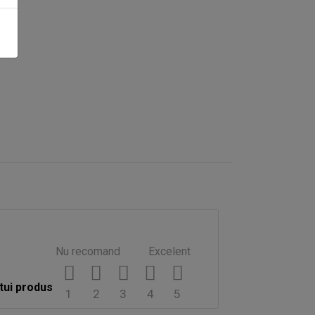
Nu recomand
Excelent
tui produs
1
2
3
4
5