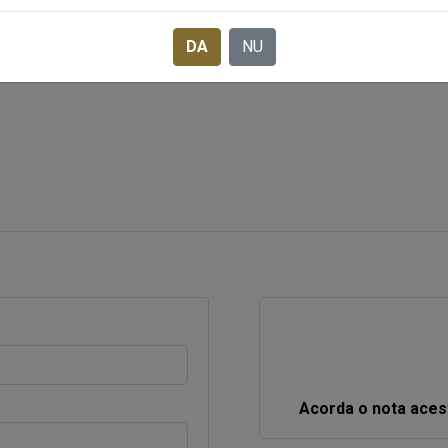
nte.
umpluturi
DA
NU
 de cacao, unt de cacao, lapte praf, lecitina de soia, vanilie.
Acorda o nota aces