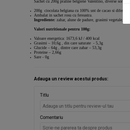
Sachet cu 200g praline belgiene Valentino, diverse sortime
200g ciocolata belgiana cu 100% unt de cacao si diferite 
Ambalat in sachet rosu cu fereastra.
Ingrediente:
zahar, alune de padure, grasimi vegetale, masa
Valori nutritionale pentru 100g:
Valoare energetica: 1673,6 kJ / 400 kcal
Grasimi – 10,6g , din care saturate - 5,3g
Glucide – 64g , dintre care zahar – 53,3g
Proteine – 2,66g
Sare - 0g
Adauga un review acestui produs:
Titlu
Comentariu