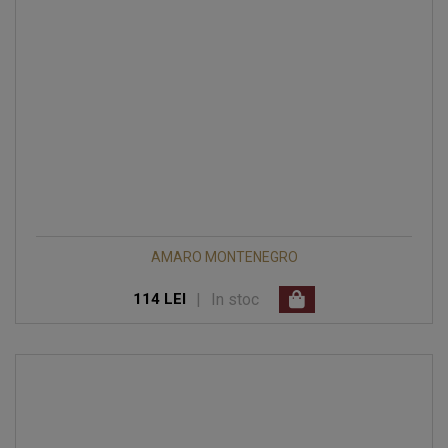
AMARO MONTENEGRO
|
In stoc
114 LEI