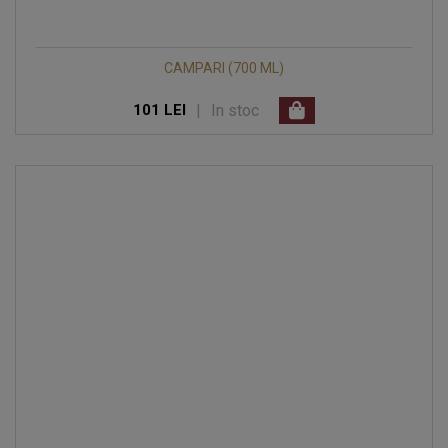
CAMPARI (700 ML)
|
In stoc
101 LEI