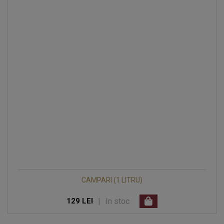
CAMPARI (1 LITRU)
|
In stoc
129 LEI