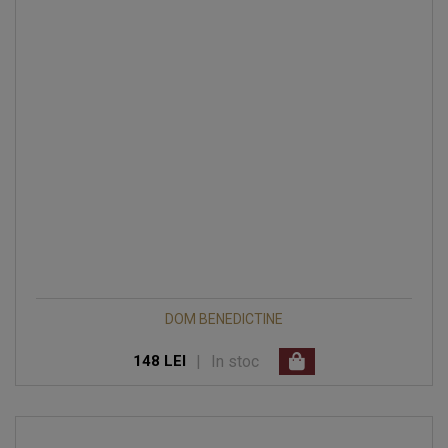
DOM BENEDICTINE
|
In stoc
148 LEI