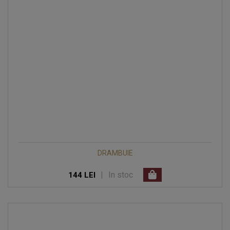
DRAMBUIE
|
In stoc
144 LEI