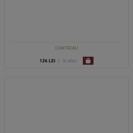
COINTREAU
|
In stoc
126 LEI