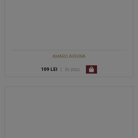
AMARO AVERNA
|
In stoc
109 LEI