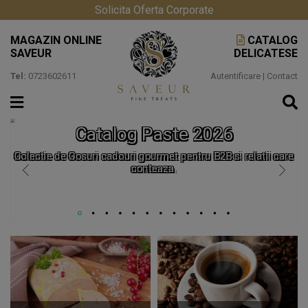
Solicita Oferta Corporate
MAGAZIN ONLINE
CATALOG
SAVEUR
DELICATESE
Tel:
0723602611
Autentificare
|
Contact
Catalog Paste 2026
Colectie de Cosuri cadouri gourmet pentru B2B si relatii care
conteaza.