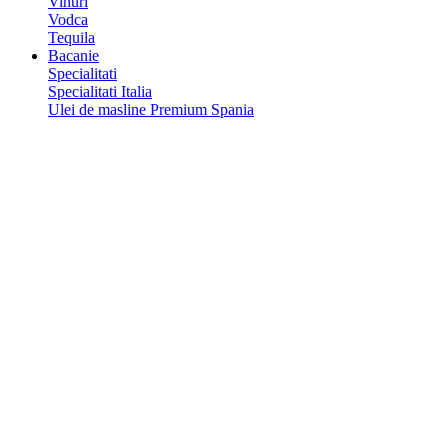
Vinuri
Vodca
Tequila
Bacanie
Specialitati
Specialitati Italia
Ulei de masline Premium Spania