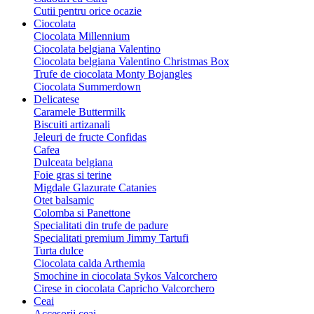
Cutii pentru orice ocazie
Ciocolata
Ciocolata Millennium
Ciocolata belgiana Valentino
Ciocolata belgiana Valentino Christmas Box
Trufe de ciocolata Monty Bojangles
Ciocolata Summerdown
Delicatese
Caramele Buttermilk
Biscuiti artizanali
Jeleuri de fructe Confidas
Cafea
Dulceata belgiana
Foie gras si terine
Migdale Glazurate Catanies
Otet balsamic
Colomba si Panettone
Specialitati din trufe de padure
Specialitati premium Jimmy Tartufi
Turta dulce
Ciocolata calda Arthemia
Smochine in ciocolata Sykos Valcorchero
Cirese in ciocolata Capricho Valcorchero
Ceai
Accesorii ceai