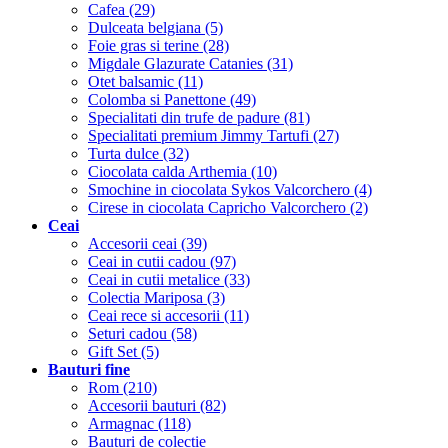
Cafea (29)
Dulceata belgiana (5)
Foie gras si terine (28)
Migdale Glazurate Catanies (31)
Otet balsamic (11)
Colomba si Panettone (49)
Specialitati din trufe de padure (81)
Specialitati premium Jimmy Tartufi (27)
Turta dulce (32)
Ciocolata calda Arthemia (10)
Smochine in ciocolata Sykos Valcorchero (4)
Cirese in ciocolata Capricho Valcorchero (2)
Ceai
Accesorii ceai (39)
Ceai in cutii cadou (97)
Ceai in cutii metalice (33)
Colectia Mariposa (3)
Ceai rece si accesorii (11)
Seturi cadou (58)
Gift Set (5)
Bauturi fine
Rom (210)
Accesorii bauturi (82)
Armagnac (118)
Bauturi de colectie