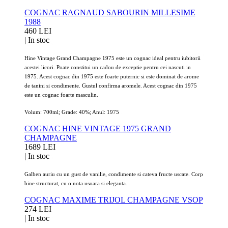
COGNAC RAGNAUD SABOURIN MILLESIME
1988
460 LEI
|
In stoc
Hine Vintage Grand Champagne 1975 este un cognac ideal pentru iubitorii
acestei licori. Poate constitui un cadou de exceptie pentru cei nascuti in
1975. Acest cognac din 1975 este foarte puternic si este dominat de arome
de tanini si condimente. Gustul confirma aromele. Acest cognac din 1975
este un cognac foarte masculin.
Volum: 700ml; Grade: 40%; Anul: 1975
COGNAC HINE VINTAGE 1975 GRAND
CHAMPAGNE
1689 LEI
|
In stoc
Galben auriu cu un gust de v
anilie, condimente si cateva fructe uscate.
Corp
bine structurat, cu o nota usoara si eleganta.
COGNAC MAXIME TRIJOL CHAMPAGNE VSOP
274 LEI
|
In stoc