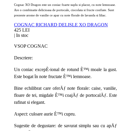
Cognac XO Dragon este un coniac foarte suplu si placut, cu note lemnoase.
Are o combinatie delicioasa de portocale, ciocolata si fructe confiate. Sunt
prezente arome de vanilie ce apar cu note florale de lavanda si liliac.
COGNAC RICHARD DELISLE XO DRAGON
425 LEI
|
In stoc
VSOP COGNAC
Descriere:
Un coniac excepÈ›ional de rotund È™i moale la gust.
Este bogat în note fructate È™i lemnoase.
Bine echilibrat care oferÄƒ note florale: caise, vanilie,
floare de tei, migdale È™i coajÄƒ de portocalÄƒ. Este
rafinat si elegant.
Aspect: culoare aurie È™i cupru.
Sugestie de degustare: d
e savurat simplu sau cu apÄƒ