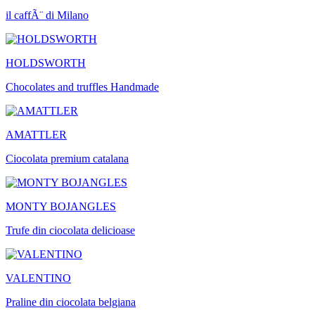
il caffÃ¨ di Milano
HOLDSWORTH
Chocolates and truffles Handmade
AMATTLER
Ciocolata premium catalana
MONTY BOJANGLES
Trufe din ciocolata delicioase
VALENTINO
Praline din ciocolata belgiana