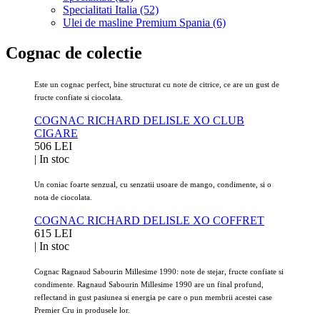
Specialitati Italia (52)
Ulei de masline Premium Spania (6)
Cognac de colectie
Este un cognac perfect, bine structurat cu note de citrice, ce are un gust de
fructe confiate si ciocolata.
COGNAC RICHARD DELISLE XO CLUB
CIGARE
506 LEI
|
In stoc
Un coniac foarte senzual, cu senzatii usoare de mango, condimente, si o
nota de ciocolata.
COGNAC RICHARD DELISLE XO COFFRET
615 LEI
|
In stoc
Cognac Ragnaud Sabourin Millesime 1990: note de stejar, fructe confiate si
condimente. Ragnaud Sabourin Millesime 1990 are un final profund,
reflectand in gust pasiunea si energia pe care o pun membrii acestei case
Premier Cru in produsele lor.