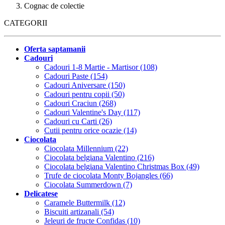
Cognac de colectie
CATEGORII
Oferta saptamanii
Cadouri
Cadouri 1-8 Martie - Martisor (108)
Cadouri Paste (154)
Cadouri Aniversare (150)
Cadouri pentru copii (50)
Cadouri Craciun (268)
Cadouri Valentine's Day (117)
Cadouri cu Carti (26)
Cutii pentru orice ocazie (14)
Ciocolata
Ciocolata Millennium (22)
Ciocolata belgiana Valentino (216)
Ciocolata belgiana Valentino Christmas Box (49)
Trufe de ciocolata Monty Bojangles (66)
Ciocolata Summerdown (7)
Delicatese
Caramele Buttermilk (12)
Biscuiti artizanali (54)
Jeleuri de fructe Confidas (10)