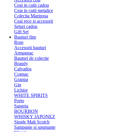
Ceai in cutii cadou
Ceai in cutii metalice
Colectia Mariposa
Ceai rece si accesorii
Seturi cadou
Gift Set
Bauturi fine
Rom
Accesorii bauturi
Armagnac
Bauturi de colectie
Brandy
Calvados
Cognac
Grappa
Gin
Lichior
WHITE SPIRITS
Porto
Sangria
BOURBON
WHISKY JAPONEZ
Single Malt Scotch
Sampanie si spumante