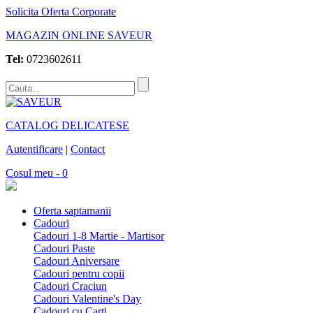
Solicita Oferta Corporate
MAGAZIN ONLINE SAVEUR
Tel:
0723602611
CATALOG DELICATESE
Autentificare
|
Contact
Cosul meu - 0
Oferta saptamanii
Cadouri
Cadouri 1-8 Martie - Martisor
Cadouri Paste
Cadouri Aniversare
Cadouri pentru copii
Cadouri Craciun
Cadouri Valentine's Day
Cadouri cu Carti