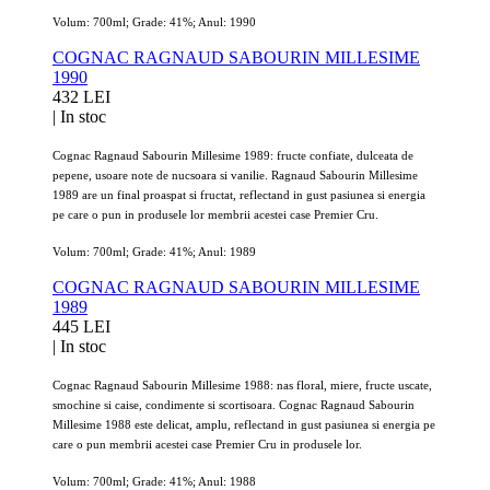
Volum: 700ml; Grade: 41%; Anul: 1990
COGNAC RAGNAUD SABOURIN MILLESIME
1990
432 LEI
|
In stoc
Cognac Ragnaud Sabourin Millesime 1989: fructe confiate, dulceata de
pepene, usoare note de nucsoara si vanilie. Ragnaud Sabourin Millesime
1989 are un final proaspat si fructat, reflectand in gust pasiunea si energia
pe care o pun in produsele lor membrii acestei case Premier Cru.
Volum: 700ml; Grade: 41%; Anul: 1989
COGNAC RAGNAUD SABOURIN MILLESIME
1989
445 LEI
|
In stoc
Cognac Ragnaud Sabourin Millesime 1988: nas floral, miere, fructe uscate,
smochine si caise, condimente si scortisoara. Cognac Ragnaud Sabourin
Millesime 1988 este delicat, amplu, reflectand in gust pasiunea si energia pe
care o pun membrii acestei case Premier Cru in produsele lor.
Volum: 700ml; Grade: 41%; Anul: 1988