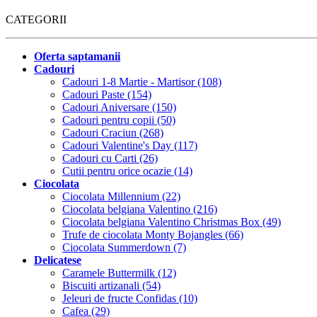
CATEGORII
Oferta saptamanii
Cadouri
Cadouri 1-8 Martie - Martisor (108)
Cadouri Paste (154)
Cadouri Aniversare (150)
Cadouri pentru copii (50)
Cadouri Craciun (268)
Cadouri Valentine's Day (117)
Cadouri cu Carti (26)
Cutii pentru orice ocazie (14)
Ciocolata
Ciocolata Millennium (22)
Ciocolata belgiana Valentino (216)
Ciocolata belgiana Valentino Christmas Box (49)
Trufe de ciocolata Monty Bojangles (66)
Ciocolata Summerdown (7)
Delicatese
Caramele Buttermilk (12)
Biscuiti artizanali (54)
Jeleuri de fructe Confidas (10)
Cafea (29)