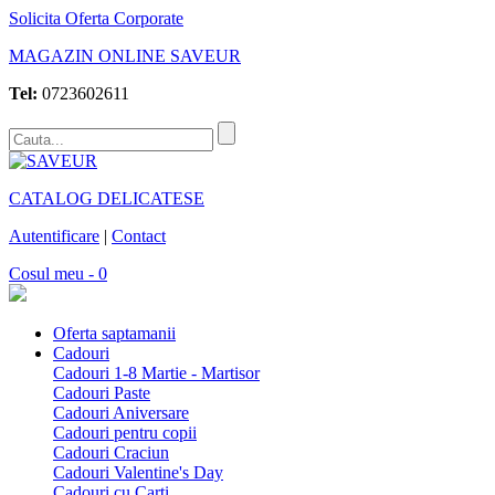
Solicita Oferta Corporate
MAGAZIN ONLINE SAVEUR
Tel:
0723602611
CATALOG DELICATESE
Autentificare
|
Contact
Cosul meu - 0
Oferta saptamanii
Cadouri
Cadouri 1-8 Martie - Martisor
Cadouri Paste
Cadouri Aniversare
Cadouri pentru copii
Cadouri Craciun
Cadouri Valentine's Day
Cadouri cu Carti