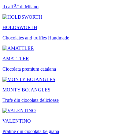
il caffÃ¨ di Milano
HOLDSWORTH
Chocolates and truffles Handmade
AMATTLER
Ciocolata premium catalana
MONTY BOJANGLES
Trufe din ciocolata delicioase
VALENTINO
Praline din ciocolata belgiana