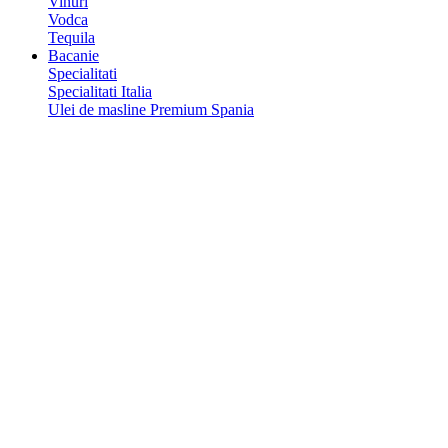
Vinuri
Vodca
Tequila
Bacanie
Specialitati
Specialitati Italia
Ulei de masline Premium Spania