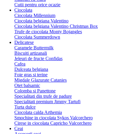
Cutii pentru orice ocazie
Ciocolata
Ciocolata Millennium
Ciocolata belgiana Valentino
Ciocolata belgiana Valentino Christmas Box
Trufe de ciocolata Monty Bojangles
Ciocolata Summerdown
Delicatese
Caramele Buttermilk
Biscuiti artizanali
Jeleuri de fructe Confidas
Cafea
Dulceata belgiana
Foie gras si terine
Migdale Glazurate Catanies
Otet balsamic
Colomba si Panettone
Specialitati din trufe de padure
Specialitati premium Jimmy Tartufi
Turta dulce
Ciocolata calda Arthemia
Smochine in ciocolata Sykos Valcorchero
Cirese in ciocolata Capricho Valcorchero
Ceai
Accesorii ceai