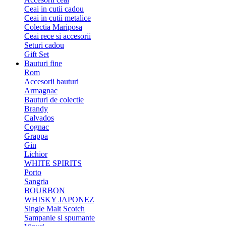
Ceai in cutii cadou
Ceai in cutii metalice
Colectia Mariposa
Ceai rece si accesorii
Seturi cadou
Gift Set
Bauturi fine
Rom
Accesorii bauturi
Armagnac
Bauturi de colectie
Brandy
Calvados
Cognac
Grappa
Gin
Lichior
WHITE SPIRITS
Porto
Sangria
BOURBON
WHISKY JAPONEZ
Single Malt Scotch
Sampanie si spumante