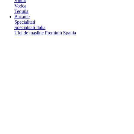
Vinuri
Vodca
Tequila
Bacanie
Specialitati
Specialitati Italia
Ulei de masline Premium Spania