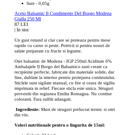
Sare - 0,05g
Aceto Balsamic Il Condimento Del Borgo Modena
Gialla 250 Ml
87 LEI
|
In stoc
Un gust rotund si clar care se preteaza pentru mese
rapide cu carne si peste. Potrivit si pentru sosuri de
salate preparate cu fructe si legume.
Otet balsamic de Modena - IGP 250ml Aciditate 6%
Ambalajele Il Borgo del Balsamico sunt create ca
recipiente perfecte, fabricate din materiale solide, dar
fine, dublate la interior pentru protejarea continutului.
Sticlele sunt sigilate manual, cu fire si ceara de sigiliu
imprimata in relief. Fiecare sticla este unica. Struguri
proveniti din regiunea Emilia Romagna. Nu contine
coloranti. Fara sulfiti adaugati.
Ingrediente:
Must de struguri prelucrat termic si otet
din vin.
Valori nutritionale pentru o lingurita de 15ml: