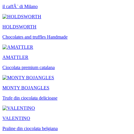
il caffÃ¨ di Milano
HOLDSWORTH
Chocolates and truffles Handmade
AMATTLER
Ciocolata premium catalana
MONTY BOJANGLES
Trufe din ciocolata delicioase
VALENTINO
Praline din ciocolata belgiana