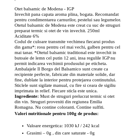
Otet balsamic de Modena - IGP
Invechit pana capata aroma plina, bogata. Recomandat
pentru condimentarea carnurilor, pestelui sau legumelor.
Otetul balsamic de Modena este creat cu suc de struguri
preparat termic si otet de vin invechit
.
250ml
Aciditate 6%
Codul de culoare transmite vechimea fiecarui produs
din gama*: rosu pentru cel mai vechi, galben pentru cel
mai tanar. *Otetul balsamic traditional este invechit in
butoaie de lemn cel putin 12 ani, insa regulile IGP nu
permit indicarea vechimii produsului pe eticheta.
Ambalajele Il Borgo del Balsamico sunt create ca
recipiente perfecte, fabricate din materiale solide, dar
fine, dublate la interior pentru protejarea continutului.
Sticlele sunt sigilate manual, cu fire si ceara de sigiliu
imprimata in relief. Fiecare sticla este unica.
Ingrediente:
Must de struguri prelucrat termic si otet
din vin. Struguri proveniti din regiunea Emilia
Romagna. Nu contine coloranti. Contine sulfiti.
Valori nutritionale pentru 100g de produs:
Valoare energetica: 1030 kJ / 242 kcal
Grasimi – 0g , din care saturate - 0g