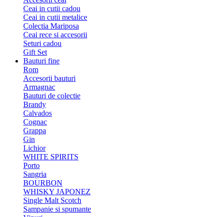
Ceai in cutii cadou
Ceai in cutii metalice
Colectia Mariposa
Ceai rece si accesorii
Seturi cadou
Gift Set
Bauturi fine
Rom
Accesorii bauturi
Armagnac
Bauturi de colectie
Brandy
Calvados
Cognac
Grappa
Gin
Lichior
WHITE SPIRITS
Porto
Sangria
BOURBON
WHISKY JAPONEZ
Single Malt Scotch
Sampanie si spumante