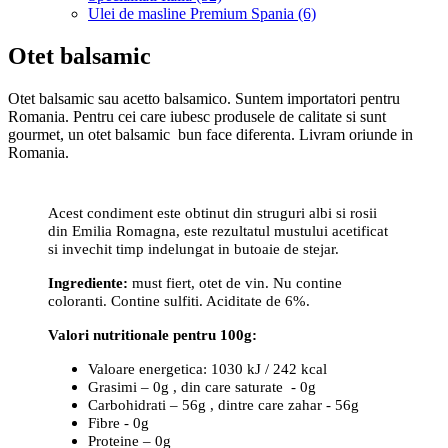
Ulei de masline Premium Spania (6)
Otet balsamic
Otet balsamic sau acetto balsamico. Suntem importatori pentru
Romania. Pentru cei care iubesc produsele de calitate si sunt
gourmet, un otet balsamic bun face diferenta. Livram oriunde in
Romania.
Acest condiment este obtinut din struguri albi si rosii
din Emilia Romagna, este rezultatul mustului acetificat
si invechit timp indelungat in butoaie de stejar.
Ingrediente:
must fiert, otet de vin. Nu contine
coloranti. Contine sulfiti. Aciditate de 6%.
Valori nutritionale pentru 100g:
Valoare energetica: 1030 kJ / 242 kcal
Grasimi – 0g , din care saturate - 0g
Carbohidrati – 56g , dintre care zahar - 56g
Fibre - 0g
Proteine – 0g