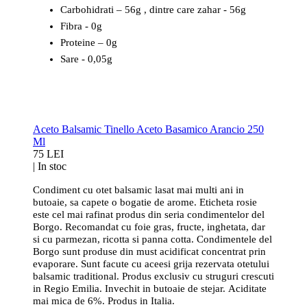
Carbohidrati – 56g , dintre care zahar - 56g
Fibra - 0g
Proteine – 0g
Sare - 0,05g
Aceto Balsamic Tinello Aceto Basamico Arancio 250
Ml
75 LEI
|
In stoc
Condiment cu otet balsamic lasat mai multi ani in
butoaie, sa capete o bogatie de arome. Eticheta rosie
este cel mai rafinat produs din seria condimentelor del
Borgo. Recomandat cu foie gras, fructe, inghetata, dar
si cu parmezan, ricotta si panna cotta. Condimentele del
Borgo sunt produse din must acidificat concentrat prin
evaporare. Sunt facute cu aceesi grija rezervata otetului
balsamic traditional. Produs exclusiv cu struguri crescuti
in Regio Emilia. Invechit in butoaie de stejar. Aciditate
mai mica de 6%. Produs in Italia.