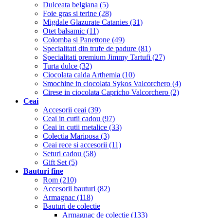
Dulceata belgiana (5)
Foie gras si terine (28)
Migdale Glazurate Catanies (31)
Otet balsamic (11)
Colomba si Panettone (49)
Specialitati din trufe de padure (81)
Specialitati premium Jimmy Tartufi (27)
Turta dulce (32)
Ciocolata calda Arthemia (10)
Smochine in ciocolata Sykos Valcorchero (4)
Cirese in ciocolata Capricho Valcorchero (2)
Ceai
Accesorii ceai (39)
Ceai in cutii cadou (97)
Ceai in cutii metalice (33)
Colectia Mariposa (3)
Ceai rece si accesorii (11)
Seturi cadou (58)
Gift Set (5)
Bauturi fine
Rom (210)
Accesorii bauturi (82)
Armagnac (118)
Bauturi de colectie
Armagnac de colectie (133)