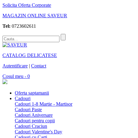
Solicita Oferta Corporate
MAGAZIN ONLINE SAVEUR
Tel:
0723602611
CATALOG DELICATESE
Autentificare
|
Contact
Cosul meu - 0
Oferta saptamanii
Cadouri
Cadouri 1-8 Martie - Martisor
Cadouri Paste
Cadouri Aniversare
Cadouri pentru copii
Cadouri Craciun
Cadouri Valentine's Day
Cadouri cu Carti