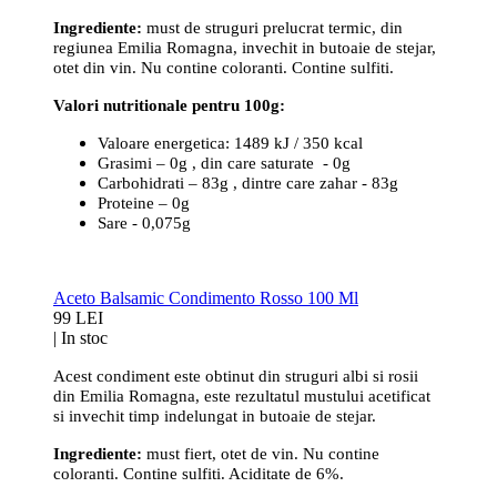
Ingrediente:
must de struguri prelucrat termic, din
regiunea Emilia Romagna, invechit in butoaie de stejar,
otet din vin. Nu contine coloranti. Contine sulfiti.
Valori nutritionale pentru 100g:
Valoare energetica: 1489 kJ / 350 kcal
Grasimi – 0g , din care saturate - 0g
Carbohidrati – 83g , dintre care zahar - 83g
Proteine – 0g
Sare - 0,075g
Aceto Balsamic Condimento Rosso 100 Ml
99 LEI
|
In stoc
Acest condiment este obtinut din struguri albi si rosii
din Emilia Romagna, este rezultatul mustului acetificat
si invechit timp indelungat in butoaie de stejar.
Ingrediente:
must fiert, otet de vin. Nu contine
coloranti. Contine sulfiti. Aciditate de 6%.