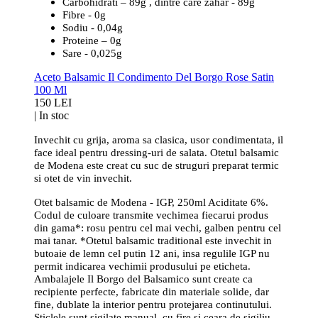
Carbohidrati – 89g , dintre care zahar - 89g
Fibre - 0g
Sodiu - 0,04g
Proteine – 0g
Sare - 0,025g
Aceto Balsamic Il Condimento Del Borgo Rose Satin
100 Ml
150 LEI
|
In stoc
Invechit cu grija, aroma sa clasica, usor condimentata, il
face ideal pentru dressing-uri de salata. Otetul balsamic
de Modena este creat cu suc de struguri preparat termic
si otet de vin invechit.
Otet balsamic de Modena - IGP, 250ml Aciditate 6%.
Codul de culoare transmite vechimea fiecarui produs
din gama*: rosu pentru cel mai vechi, galben pentru cel
mai tanar. *Otetul balsamic traditional este invechit in
butoaie de lemn cel putin 12 ani, insa regulile IGP nu
permit indicarea vechimii produsului pe eticheta.
Ambalajele Il Borgo del Balsamico sunt create ca
recipiente perfecte, fabricate din materiale solide, dar
fine, dublate la interior pentru protejarea continutului.
Sticlele sunt sigilate manual, cu fire si ceara de sigiliu