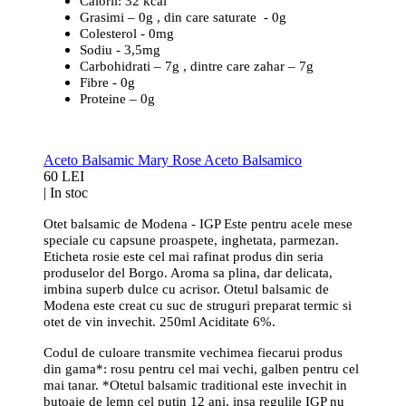
Calorii: 32 kcal
Grasimi – 0g , din care saturate - 0g
Colesterol - 0mg
Sodiu - 3,5mg
Carbohidrati – 7g , dintre care zahar – 7g
Fibre - 0g
Proteine – 0g
Aceto Balsamic Mary Rose Aceto Balsamico
60 LEI
|
In stoc
Otet balsamic de Modena - IGP Este pentru acele mese
speciale cu capsune proaspete, inghetata, parmezan.
Eticheta rosie este cel mai rafinat produs din seria
produselor del Borgo. Aroma sa plina, dar delicata,
imbina superb dulce cu acrisor. Otetul balsamic de
Modena este creat cu suc de struguri preparat termic si
otet de vin invechit.
250ml Aciditate 6%.
Codul de culoare transmite vechimea fiecarui produs
din gama*: rosu pentru cel mai vechi, galben pentru cel
mai tanar. *Otetul balsamic traditional este invechit in
butoaie de lemn cel putin 12 ani, insa regulile IGP nu