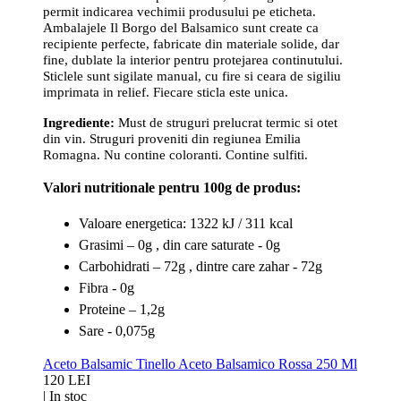
permit indicarea vechimii produsului pe eticheta.
Ambalajele Il Borgo del Balsamico sunt create ca
recipiente perfecte, fabricate din materiale solide, dar
fine, dublate la interior pentru protejarea continutului.
Sticlele sunt sigilate manual, cu fire si ceara de sigiliu
imprimata in relief. Fiecare sticla este unica.
Ingrediente:
Must de struguri prelucrat termic si otet
din vin. Struguri proveniti din regiunea Emilia
Romagna. Nu contine coloranti. Contine sulfiti.
Valori nutritionale pentru 100g de produs:
Valoare energetica: 1322 kJ / 311 kcal
Grasimi – 0g , din care saturate - 0g
Carbohidrati – 72g , dintre care zahar - 72g
Fibra - 0g
Proteine – 1,2g
Sare - 0,075g
Aceto Balsamic Tinello Aceto Balsamico Rossa 250 Ml
120 LEI
|
In stoc