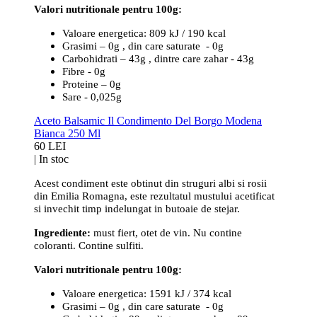
Valori nutritionale pentru 100g:
Valoare energetica: 809 kJ / 190 kcal
Grasimi – 0g , din care saturate - 0g
Carbohidrati – 43g , dintre care zahar - 43g
Fibre - 0g
Proteine – 0g
Sare - 0,025g
Aceto Balsamic Il Condimento Del Borgo Modena
Bianca 250 Ml
60 LEI
|
In stoc
Acest condiment este obtinut din struguri albi si rosii
din Emilia Romagna, este rezultatul mustului acetificat
si invechit timp indelungat in butoaie de stejar.
Ingrediente:
must fiert, otet de vin. Nu contine
coloranti. Contine sulfiti.
Valori nutritionale pentru 100g:
Valoare energetica: 1591 kJ / 374 kcal
Grasimi – 0g , din care saturate - 0g