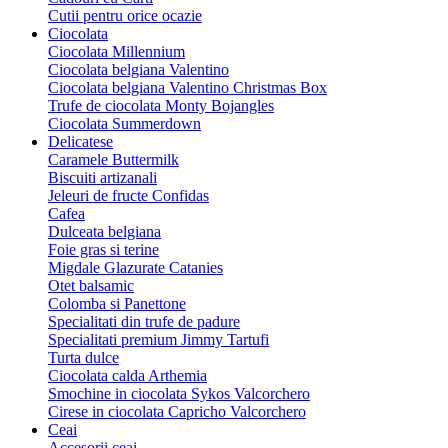
Cutii pentru orice ocazie
Ciocolata
Ciocolata Millennium
Ciocolata belgiana Valentino
Ciocolata belgiana Valentino Christmas Box
Trufe de ciocolata Monty Bojangles
Ciocolata Summerdown
Delicatese
Caramele Buttermilk
Biscuiti artizanali
Jeleuri de fructe Confidas
Cafea
Dulceata belgiana
Foie gras si terine
Migdale Glazurate Catanies
Otet balsamic
Colomba si Panettone
Specialitati din trufe de padure
Specialitati premium Jimmy Tartufi
Turta dulce
Ciocolata calda Arthemia
Smochine in ciocolata Sykos Valcorchero
Cirese in ciocolata Capricho Valcorchero
Ceai
Accesorii ceai