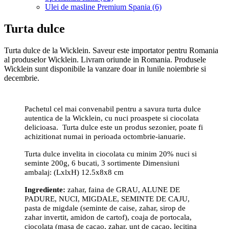
Ulei de masline Premium Spania (6)
Turta dulce
Turta dulce de la Wicklein. Saveur este importator pentru Romania
al produselor Wicklein. Livram oriunde in Romania. Produsele
Wicklein sunt disponibile la vanzare doar in lunile noiembrie si
decembrie.
Pachetul cel mai convenabil pentru a savura turta dulce
autentica de la Wicklein, cu nuci proaspete si ciocolata
delicioasa. Turta dulce este un produs sezonier, poate fi
achizitionat numai in perioada octombrie-ianuarie.
Turta dulce invelita in ciocolata cu minim 20% nuci si
seminte 200g, 6 bucati, 3 sortimente Dimensiuni
ambalaj: (LxlxH) 12.5x8x8 cm
Ingrediente:
zahar, faina de GRAU, ALUNE DE
PADURE, NUCI, MIGDALE, SEMINTE DE CAJU,
pasta de migdale (seminte de caise, zahar, sirop de
zahar invertit, amidon de cartof), coaja de portocala,
ciocolata (masa de cacao, zahar, unt de cacao, lecitina