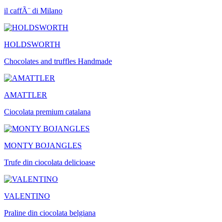
il caffÃ¨ di Milano
HOLDSWORTH
Chocolates and truffles Handmade
AMATTLER
Ciocolata premium catalana
MONTY BOJANGLES
Trufe din ciocolata delicioase
VALENTINO
Praline din ciocolata belgiana