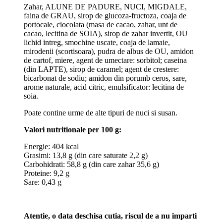
Zahar, ALUNE DE PADURE, NUCI, MIGDALE,
faina de GRAU, sirop de glucoza-fructoza, coaja de
portocale, ciocolata (masa de cacao, zahar, unt de
cacao, lecitina de SOIA), sirop de zahar invertit, OU
lichid intreg, smochine uscate, coaja de lamaie,
mirodenii (scortisoara), pudra de albus de OU, amidon
de cartof, miere, agent de umectare: sorbitol; caseina
(din LAPTE), sirop de caramel; agent de crestere:
bicarbonat de sodiu; amidon din porumb ceros, sare,
arome naturale, acid citric, emulsificator: lecitina de
soia.
Poate contine urme de alte tipuri de nuci si susan.
Valori nutritionale per 100 g:
Energie: 404 kcal
Grasimi: 13,8 g (din care saturate 2,2 g)
Carbohidrati: 58,8 g (din care zahar 35,6 g)
Proteine: 9,2 g
Sare: 0,43 g
Atentie, o data deschisa cutia, riscul de a nu imparti