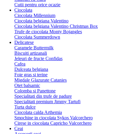
Cutii pentru orice ocazie
Ciocolata
Ciocolata Millennium
Ciocolata belgiana Valentino
Ciocolata belgiana Valentino Christmas Box
Trufe de ciocolata Monty Bojangles
Ciocolata Summerdown
Delicatese
Caramele Buttermilk
Biscuiti artizanali
Jeleuri de fructe Confidas
Cafea
Dulceata belgiana
Foie gras si terine
Migdale Glazurate Catanies
Otet balsamic
Colomba si Panettone
Specialitati din trufe de padure
Specialitati premium Jimmy Tartufi
Turta dulce
Ciocolata calda Arthemia
Smochine in ciocolata Sykos Valcorchero
Cirese in ciocolata Capricho Valcorchero
Ceai
Accesorii ceai