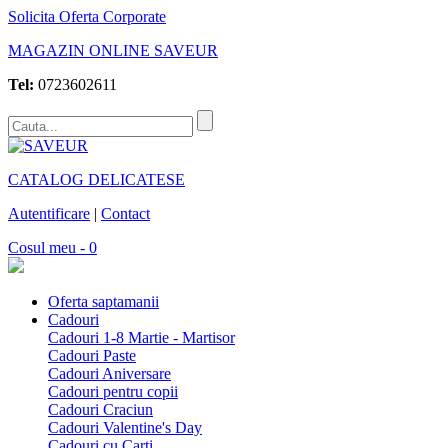
Solicita Oferta Corporate
MAGAZIN ONLINE SAVEUR
Tel:
0723602611
CATALOG DELICATESE
Autentificare
|
Contact
Cosul meu - 0
Oferta saptamanii
Cadouri
Cadouri 1-8 Martie - Martisor
Cadouri Paste
Cadouri Aniversare
Cadouri pentru copii
Cadouri Craciun
Cadouri Valentine's Day
Cadouri cu Carti