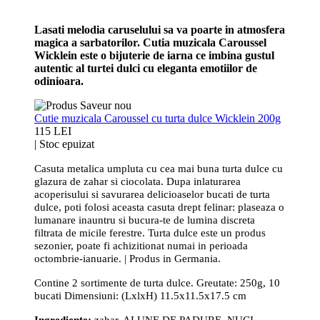
Lasati melodia caruselului sa va poarte in atmosfera
magica a sarbatorilor. Cutia muzicala Caroussel
Wicklein este o bijuterie de iarna ce imbina gustul
autentic al turtei dulci cu eleganta emotiilor de
odinioara.
Cutie muzicala Caroussel cu turta dulce Wicklein 200g
115 LEI
|
Stoc epuizat
Casuta metalica umpluta cu cea mai buna turta dulce cu
glazura de zahar si ciocolata. Dupa inlaturarea
acoperisului si savurarea delicioaselor bucati de turta
dulce, poti folosi aceasta casuta drept felinar: plaseaza o
lumanare inauntru si bucura-te de lumina discreta
filtrata de micile ferestre. Turta dulce este un produs
sezonier, poate fi achizitionat numai in perioada
octombrie-ianuarie. | Produs in Germania.
Contine 2 sortimente de turta dulce. Greutate: 250g, 10
bucati Dimensiuni: (LxlxH) 11.5x11.5x17.5 cm
Ingrediente:
zahar, ALUNE DE PADURE, NUCI,