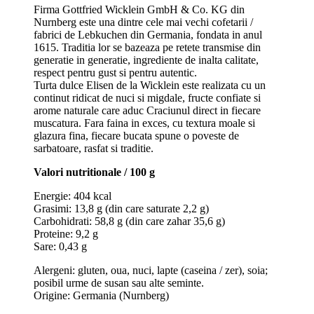
Firma Gottfried Wicklein GmbH & Co. KG din
Nurnberg este una dintre cele mai vechi cofetarii /
fabrici de Lebkuchen din Germania, fondata in anul
1615. Traditia lor se bazeaza pe retete transmise din
generatie in generatie, ingrediente de inalta calitate,
respect pentru gust si pentru autentic.
Turta dulce Elisen de la Wicklein este realizata cu un
continut ridicat de nuci si migdale, fructe confiate si
arome naturale care aduc Craciunul direct in fiecare
muscatura. Fara faina in exces, cu textura moale si
glazura fina, fiecare bucata spune o poveste de
sarbatoare, rasfat si traditie.
Valori nutritionale / 100 g
Energie: 404 kcal
Grasimi: 13,8 g (din care saturate 2,2 g)
Carbohidrati: 58,8 g (din care zahar 35,6 g)
Proteine: 9,2 g
Sare: 0,43 g
Alergeni: gluten, oua, nuci, lapte (caseina / zer), soia;
posibil urme de susan sau alte seminte.
Origine: Germania (Nurnberg)