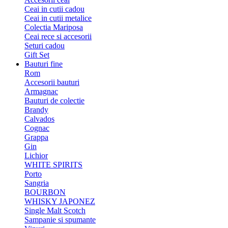
Ceai in cutii cadou
Ceai in cutii metalice
Colectia Mariposa
Ceai rece si accesorii
Seturi cadou
Gift Set
Bauturi fine
Rom
Accesorii bauturi
Armagnac
Bauturi de colectie
Brandy
Calvados
Cognac
Grappa
Gin
Lichior
WHITE SPIRITS
Porto
Sangria
BOURBON
WHISKY JAPONEZ
Single Malt Scotch
Sampanie si spumante