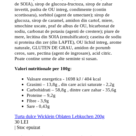
de SOIA), sirop de glucoza-fructoza, sirop de zahar
invertit, pudra de OU intreg, condimente (contin
scortisoara), sorbitol (agent de umectare); sirop de
glucoza, sirop de caramel, amidon din cartof, miere,
smochine uscate, praf de albus de OU, bicarbonat de
sodiu, carbonat de potasiu (agenti de crestere); piure de
mere, lecitina din SOIA (emulsificator); caseina de sodiu
si proteina din zer (din LAPTE), OU lichid intreg, arome
naturale, GLUTEN DE GRAU, amidon de porumb
ceros, sare, pectina (agent de ingrosare), acid citric.
Poate contine urme de alte seminte si susan.
Valori nutritionale per 100g:
Valoare energetica - 1698 kJ / 404 kcal
Grasimi – 13,8g , din care acizi saturate - 2,2g
Carbohidrati – 58,8g , dintre care zahar - 35,6g
Proteine – 9,2g
Fibre - 3,9g
Sare - 0,43g
Turta dulce Wicklein Oblaten Lebkuchen 200g
30 LEI
|
Stoc epuizat