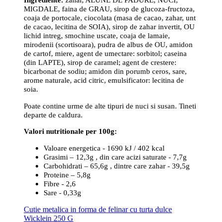
MIGDALE, faina de GRAU, sirop de glucoza-fructoza,
coaja de portocale, ciocolata (masa de cacao, zahar, unt
de cacao, lecitina de SOIA), sirop de zahar invertit, OU
lichid intreg, smochine uscate, coaja de lamaie,
mirodenii (scortisoara), pudra de albus de OU, amidon
de cartof, miere, agent de umectare: sorbitol; caseina
(din LAPTE), sirop de caramel; agent de crestere:
bicarbonat de sodiu; amidon din porumb ceros, sare,
arome naturale, acid citric, emulsificator: lecitina de
soia.
Poate contine urme de alte tipuri de nuci si susan. Tineti
departe de caldura.
Valori nutritionale per 100g:
Valoare energetica - 1690 kJ / 402 kcal
Grasimi – 12,3g , din care acizi saturate - 7,7g
Carbohidrati – 65,6g , dintre care zahar - 39,5g
Proteine – 5,8g
Fibre - 2,6
Sare - 0,33g
Cutie metalica in forma de felinar cu turta dulce
Wicklein 250 G