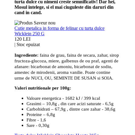
turta dulce cu nimeni creste semnificativ! Dar hei,
Mosul intelege, si el mai ciuguleste din daruri din
cand in cand.
Cutie metalica in forma de felinar cu turta dulce
Wicklein 250 G
120 LEI
|
Stoc epuizat
Ingrediente:
faina de grau, faina de secara, zahar, sirop
fructoza-glucoza, miere, galbenus de ou praf, agenti de
afanare: bicarbonat de amoniu, bicarbonat de sodiu,
amestec de mirodenii, aroma vanilie. Poate contine
urme de NUCI, OU, SEMINTE DE SUSAN si SOIA.
Valori nutritionale per 100g:
Valoare energetica - 1682 kJ / 399 kcal
Grasimi – 10,8g , din care acizi saturate - 6,5g
Carbohidrati – 67,9g , dintre care zahar - 38,6g
Proteine – 6,8g
Fibre - 1,6
Sare - 0,30g