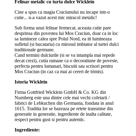
Felinar metalic cu turta dulce Wicklein
Cine a spus ca magia Craciunului nu incape intr-o
cutie... n-a vazut acest mic miracol metalic!
Sub forma unui felinar fermecat, aceasta cutie pare
desprinsa din povestea lui Mos Craciun, doar ca in loc
sa lumineze calea spre Polul Nord, ea iti lumineaza
sufletul (si bucataria) cu mirosul imbiator al turtei dulci
traditionale germane.
Cand termini dulciurile (si se va intampla mai repede
decat crezi), cutia ramane ca o decoratiune de poveste,
perfecta pentru lumanari, biscuiti sau scrisori pentru
Mos Craciun (in caz ca mai ai cereri de trimis).
Istoria Wicklein
Firma Gottfried Wicklein GmbH & Co. KG din
Nurnberg este una dintre cele mai vechi cofetarii /
fabrici de Lebkuchen din Germania, fondata in anul
1615. Traditia lor se bazeaza pe retete transmise din
generatie in generatie, ingrediente de inalta calitate,
respect pentru gust si pentru autentic.
Ingrediente: