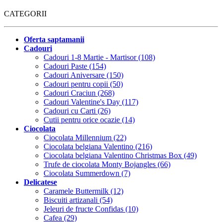
CATEGORII
Oferta saptamanii
Cadouri
Cadouri 1-8 Martie - Martisor (108)
Cadouri Paste (154)
Cadouri Aniversare (150)
Cadouri pentru copii (50)
Cadouri Craciun (268)
Cadouri Valentine's Day (117)
Cadouri cu Carti (26)
Cutii pentru orice ocazie (14)
Ciocolata
Ciocolata Millennium (22)
Ciocolata belgiana Valentino (216)
Ciocolata belgiana Valentino Christmas Box (49)
Trufe de ciocolata Monty Bojangles (66)
Ciocolata Summerdown (7)
Delicatese
Caramele Buttermilk (12)
Biscuiti artizanali (54)
Jeleuri de fructe Confidas (10)
Cafea (29)