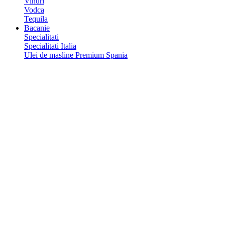
Vinuri
Vodca
Tequila
Bacanie
Specialitati
Specialitati Italia
Ulei de masline Premium Spania