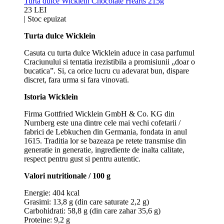
Turta dulce Wicklein Chocolate Hearts 215g
23 LEI
|
Stoc epuizat
Turta dulce Wicklein
Casuta cu turta dulce Wicklein aduce in casa parfumul
Craciunului si tentatia irezistibila a promisiunii „doar o
bucatica”. Si, ca orice lucru cu adevarat bun, dispare
discret, fara urma si fara vinovati.
Istoria Wicklein
Firma Gottfried Wicklein GmbH & Co. KG din
Nurnberg este una dintre cele mai vechi cofetarii /
fabrici de Lebkuchen din Germania, fondata in anul
1615. Traditia lor se bazeaza pe retete transmise din
generatie in generatie, ingrediente de inalta calitate,
respect pentru gust si pentru autentic.
Valori nutritionale / 100 g
Energie: 404 kcal
Grasimi: 13,8 g (din care saturate 2,2 g)
Carbohidrati: 58,8 g (din care zahar 35,6 g)
Proteine: 9,2 g