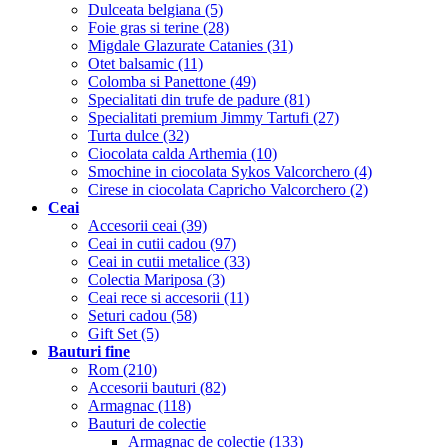
Dulceata belgiana (5)
Foie gras si terine (28)
Migdale Glazurate Catanies (31)
Otet balsamic (11)
Colomba si Panettone (49)
Specialitati din trufe de padure (81)
Specialitati premium Jimmy Tartufi (27)
Turta dulce (32)
Ciocolata calda Arthemia (10)
Smochine in ciocolata Sykos Valcorchero (4)
Cirese in ciocolata Capricho Valcorchero (2)
Ceai
Accesorii ceai (39)
Ceai in cutii cadou (97)
Ceai in cutii metalice (33)
Colectia Mariposa (3)
Ceai rece si accesorii (11)
Seturi cadou (58)
Gift Set (5)
Bauturi fine
Rom (210)
Accesorii bauturi (82)
Armagnac (118)
Bauturi de colectie
Armagnac de colectie (133)