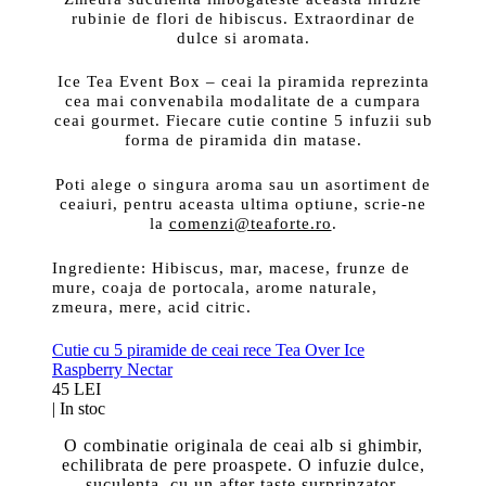
rubinie de flori de hibiscus. Extraordinar de
dulce si aromata.
Ice Tea Event Box – ceai la piramida reprezinta
cea mai convenabila modalitate de a cumpara
ceai gourmet. Fiecare cutie contine 5 infuzii sub
forma de piramida din matase.
Poti alege o singura aroma sau un asortiment de
ceaiuri, pentru aceasta ultima optiune, scrie-ne
la
comenzi@teaforte.ro
.
Ingrediente:
Hibiscus, mar, macese, frunze de
mure, coaja de portocala, arome naturale,
zmeura, mere, acid citric.
Cutie cu 5 piramide de ceai rece Tea Over Ice
Raspberry Nectar
45 LEI
|
In stoc
O combinatie originala de ceai alb si ghimbir,
echilibrata de pere proaspete. O infuzie dulce,
suculenta, cu un after taste surprinzator.