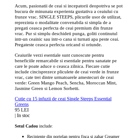
Acum, pasionatii de ceai si incepatorii deopotriva se pot
bucura de minunata experienta gustativa a ceaiului cu
frunze vrac. SINGLE STEEPS, plicurile usor de utilizat,
reprezinta o modalitate convenabila si simpla de a
pregati ceasca perfecta de ceai premium din frunze
vrac. Pur si simplu deschideti punga, goliti continutul
intr-un ceainic sau intr-o cana si turnati apa peste ceai.
Pregateste ceasca perfecta oricand si oriunde.
Ceaiurile verzi esentiale sunt cunoscute pentru
beneficiile remarcabile si esentiale pentru sanatate pe
care le poate aduce o ceasca zilnica. Fiecare cutie
include cincisprezece pliculete de ceai verde in frunze
vrac, cate trei dintre urmatoarele amestecuri de ceai
verde: Green Mango Peach, Sencha, Moroccan Mint,
Jasmine Green si Lemon Sorbetti.
Cutie cu 15 infuzii de ceai Single Steeps Essential
Greens
95 LEI
|
In stoc
Setul Cadou
include:
Recipiente din portelan pentru fisca si zahar Creamer