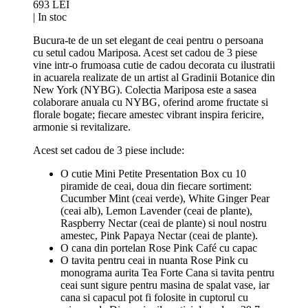
693 LEI
|
In stoc
Bucura-te de un set elegant de ceai pentru o persoana
cu setul cadou Mariposa. Acest set cadou de 3 piese
vine intr-o frumoasa cutie de cadou decorata cu ilustratii
in acuarela realizate de un artist al Gradinii Botanice din
New York (NYBG). Colectia Mariposa este a sasea
colaborare anuala cu NYBG, oferind arome fructate si
florale bogate; fiecare amestec vibrant inspira fericire,
armonie si revitalizare.
Acest set cadou de 3 piese include:
O cutie Mini Petite Presentation Box cu 10
piramide de ceai, doua din fiecare sortiment:
Cucumber Mint (ceai verde), White Ginger Pear
(ceai alb), Lemon Lavender (ceai de plante),
Raspberry Nectar (ceai de plante) si noul nostru
amestec, Pink Papaya Nectar (ceai de plante).
O cana din portelan Rose Pink Café cu capac
O tavita pentru ceai in nuanta Rose Pink cu
monograma aurita Tea Forte Cana si tavita pentru
ceai sunt sigure pentru masina de spalat vase, iar
cana si capacul pot fi folosite in cuptorul cu