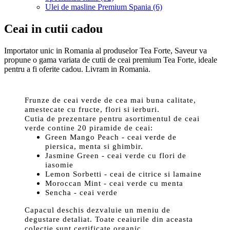
Ulei de masline Premium Spania (6)
Ceai in cutii cadou
Importator unic in Romania al produselor Tea Forte, Saveur va
propune o gama variata de cutii de ceai premium Tea Forte, ideale
pentru a fi oferite cadou. Livram in Romania.
Frunze de ceai verde de cea mai buna calitate,
amestecate cu fructe, flori si ierburi.
Cutia de prezentare pentru asortimentul de ceai
verde contine 20 piramide de ceai:
Green Mango Peach - ceai verde de
piersica, menta si ghimbir.
Jasmine Green - ceai verde cu flori de
iasomie
Lemon Sorbetti - ceai de citrice si lamaine
Moroccan Mint - ceai verde cu menta
Sencha - ceai verde
Capacul deschis dezvaluie un meniu de
degustare detaliat. Toate ceaiurile din aceasta
colectie sunt certificate organic.