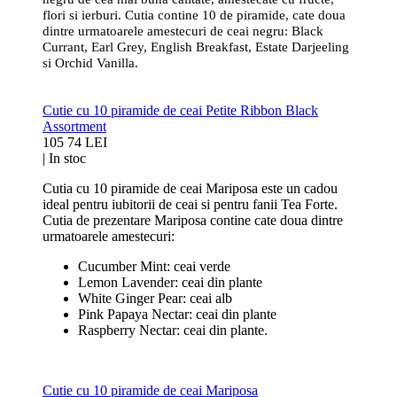
flori si ierburi.
Cutia contine 10 de piramide, cate doua
dintre urmatoarele amestecuri de ceai negru: Black
Currant,
Earl Grey, English Breakfast, Estate Darjeeling
si Orchid Vanilla.
Cutie cu 10 piramide de ceai Petite Ribbon Black
Assortment
105
74 LEI
|
In stoc
Cutia cu 10 piramide de ceai Mariposa este un cadou
ideal pentru iubitorii de ceai si pentru fanii Tea Forte.
Cutia de prezentare Mariposa contine cate doua dintre
urmatoarele amestecuri:
Cucumber Mint: ceai verde
Lemon Lavender: ceai din plante
White Ginger Pear: ceai alb
Pink Papaya Nectar: ceai din plante
Raspberry Nectar: ceai din plante.
Cutie cu 10 piramide de ceai Mariposa