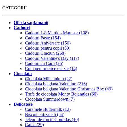
CATEGORII
Oferta saptamanii
Cadouri
Cadouri 1-8 Martie - Martisor (108)
Cadouri Paste (154)
Cadouri Aniversare (150)
Cadouri pentru copii (50)
Cadouri Craciun (268)
Cadouri Valentine's Day (117)
Cadouri cu Carti (26)
Cutii pentru orice ocazie (14)
Ciocolata
Ciocolata Millennium (22)
Ciocolata belgiana Valentino (216)
Ciocolata belgiana Valentino Christmas Box (49)
Trufe de ciocolata Monty Bojangles (66)
Ciocolata Summerdown (7)
Delicatese
Caramele Buttermilk (12)
Biscuiti artizanali (54)
Jeleuri de fructe Confidas (10)
Cafea (29)