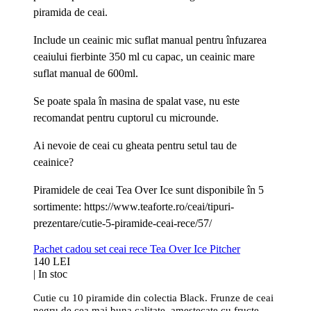
piramida de ceai.
Include un ceainic mic suflat manual pentru înfuzarea
ceaiului fierbinte 350 ml cu capac, un ceainic mare
suflat manual de 600ml.
Se poate spala în masina de spalat vase, nu este
recomandat pentru cuptorul cu microunde.
Ai nevoie de ceai cu gheata pentru setul tau de
ceainice?
Piramidele de ceai Tea Over Ice sunt disponibile în 5
sortimente: https://www.teaforte.ro/ceai/tipuri-
prezentare/cutie-5-piramide-ceai-rece/57/
Pachet cadou set ceai rece Tea Over Ice Pitcher
140 LEI
|
In stoc
Cutie cu 10 piramide din colectia Black. Frunze de ceai
negru de cea mai buna calitate, amestecate cu fructe,