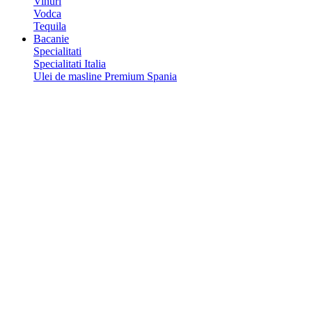
Vinuri
Vodca
Tequila
Bacanie
Specialitati
Specialitati Italia
Ulei de masline Premium Spania