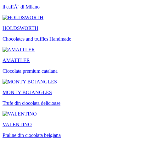
il caffÃ¨ di Milano
HOLDSWORTH
Chocolates and truffles Handmade
AMATTLER
Ciocolata premium catalana
MONTY BOJANGLES
Trufe din ciocolata delicioase
VALENTINO
Praline din ciocolata belgiana