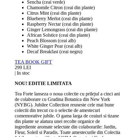
Sencha (ceai verde)
Chamomile Citron (ceai din plante)
Citrus Mint (ceai din plante)
Blueberry Merlot (ceai din plante)
Raspberry Nectar (ceai din plante)
Ginger Lemongrass (ceai din plante)
African Solstice (ceai din plante)
Peach Blossom (ceai alb)
White Ginger Pear (ceai alb)
Decaf Breakfast (ceai negru)
TEA BOOK GIFT
299 LEI
|
In stoc
NOU! EDITIE LIMITATA
Tea Forte lanseza o noua colectie cu prilejul a cinci ani
de colaborare cu Gradina Botanica din New York
(NYBG). Jubilee Collection reuneste cele mai bune
colectii din trecut cu o selectie de amestecuri
comemorative jubile. O gama larga de ceaiuri si tizane
din plante se alatura unei recolte organice de
ingrediente aromate selectate din colaborarile: Jardin,
Fleur, Soleil si Paradis. Toate amestecurile din Colectia