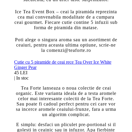
Ice Tea Event Box – ceai la piramida reprezinta
cea mai convenabila modalitate de a cumpara
ceai gourmet. Fiecare cutie contine 5 infuzii sub
forma de piramida din matase.
Poti alege o singura aroma sau un asortiment de
ceaiuri, pentru aceasta ultima optiune, scrie-ne
la comenzi@teaforte.ro
Cutie cu 5 piramide de ceai rece Tea Over Ice White
Ginger Pear
45 LEI
|
In stoc
Tea Forte lanseaza o noua colectie de ceai
organic.
Este varianta ideala de a testa aromele
celor mai interesante colectii de la Tea Forte.
Sau poate fi cadoul perfect pentru cei care vor
sa incerce aromele ceaiului-frunze, fara a urma
un algoritm complicat.
E simplu: desfaci un pliculet pre-portional si il
golesti in ceainic sau in infuzor. Apa fierbinte