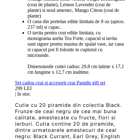
(ceai de plante), Lemon Lavender (ceai de
plante) si noul amestec, Mango Citron (ceai de
plante)
O cana din portelan editie limitata de 8 oz (aprox.
237 ml) si capac.
O tavita pentru ceai editie limitata, cu
monograma aurita Tea Forte, capacul si tavita
sunt sigure pentru masina de spalat vase, iar cana
si capacul pot fi folosite in cuptorul cu
microunde.
Dimensiunile cutiei cadou: 29,8 cm latime x 17,1
cm lungime x 12,7 cm inaltime.
Set cadou ceai si accesorii ceai Paradis gift set
299 LEI
|
In stoc
Cutie cu 20 piramide din colectia Black.
Frunze de ceai negru de cea mai buna
calitate, amestecate cu fructe, flori si
ierburi.
Cutia contine 20 de piramide,
dintre urmatoarele amestecuri de ceai
negru: Black Currant,
Earl Grey, English