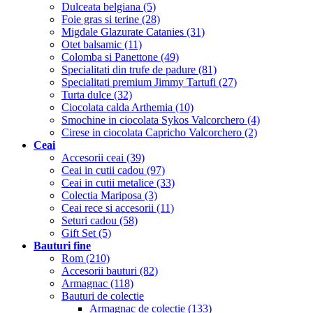
Dulceata belgiana (5)
Foie gras si terine (28)
Migdale Glazurate Catanies (31)
Otet balsamic (11)
Colomba si Panettone (49)
Specialitati din trufe de padure (81)
Specialitati premium Jimmy Tartufi (27)
Turta dulce (32)
Ciocolata calda Arthemia (10)
Smochine in ciocolata Sykos Valcorchero (4)
Cirese in ciocolata Capricho Valcorchero (2)
Ceai
Accesorii ceai (39)
Ceai in cutii cadou (97)
Ceai in cutii metalice (33)
Colectia Mariposa (3)
Ceai rece si accesorii (11)
Seturi cadou (58)
Gift Set (5)
Bauturi fine
Rom (210)
Accesorii bauturi (82)
Armagnac (118)
Bauturi de colectie
Armagnac de colectie (133)