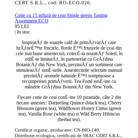
CERT S.R.L., cod: RO-ECO-026.
Cutie cu 15 infuzii de ceai Single steeps Tasting
Assortment ECO
95 LEI
|
In stoc
InspiratÄƒ de soarele cald de primÄƒvarÄƒ care
hrÄƒneÈ™te fructele, florile È™i frunzele de ceai din
cele mai bune amestecuri, colecÈ›ia noastrÄƒ Soleil, în
ediÈ›ie limitatÄƒ, în parteneriat cu GrÄƒdina
BotanicÄƒ din New York, prezintÄƒ un sortiment care
stimuleazÄƒ simÈ›urile. Amestecurile selectate manual
prezintÄƒ aromele naturale È™i somptuoase a
recompensei primÄƒverii. Tea Forté susÈ›ine cu
mândrie GrÄƒdina BotanicÄƒ din New York.
Fiecare cutie de ceai conÈ›ine 10 piramide, câte 2 din
fiecare amestec: Darjeeling Quince (black tea), Cherry
Blossom (green tea), Wildflower Honey Citrus (green
tea), Vanilla Rose (white tea) si Wild Berry Hibiscus
(herbal tea).
Certificat organic, producator: CN-BIO-140.
Distributie ecologica, certificata de SRAC CERT S.R.L.,