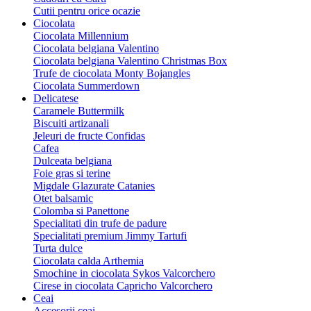
Cutii pentru orice ocazie
Ciocolata
Ciocolata Millennium
Ciocolata belgiana Valentino
Ciocolata belgiana Valentino Christmas Box
Trufe de ciocolata Monty Bojangles
Ciocolata Summerdown
Delicatese
Caramele Buttermilk
Biscuiti artizanali
Jeleuri de fructe Confidas
Cafea
Dulceata belgiana
Foie gras si terine
Migdale Glazurate Catanies
Otet balsamic
Colomba si Panettone
Specialitati din trufe de padure
Specialitati premium Jimmy Tartufi
Turta dulce
Ciocolata calda Arthemia
Smochine in ciocolata Sykos Valcorchero
Cirese in ciocolata Capricho Valcorchero
Ceai
Accesorii ceai