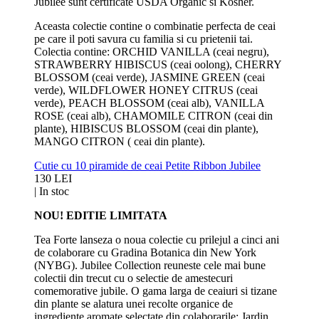
Jubilee sunt certificate USDA Organic si Kosher.
Aceasta colectie contine o combinatie perfecta de ceai
pe care il poti savura cu familia si cu prietenii tai.
Colectia contine: ORCHID VANILLA (ceai negru),
STRAWBERRY HIBISCUS (ceai oolong), CHERRY
BLOSSOM (ceai verde), JASMINE GREEN (ceai
verde), WILDFLOWER HONEY CITRUS (ceai
verde), PEACH BLOSSOM (ceai alb), VANILLA
ROSE (ceai alb), CHAMOMILE CITRON (ceai din
plante), HIBISCUS BLOSSOM (ceai din plante),
MANGO CITRON ( ceai din plante).
Cutie cu 10 piramide de ceai Petite Ribbon Jubilee
130 LEI
|
In stoc
NOU! EDITIE LIMITATA
Tea Forte lanseza o noua colectie cu prilejul a cinci ani
de colaborare cu Gradina Botanica din New York
(NYBG). Jubilee Collection reuneste cele mai bune
colectii din trecut cu o selectie de amestecuri
comemorative jubile. O gama larga de ceaiuri si tizane
din plante se alatura unei recolte organice de
ingrediente aromate selectate din colaborarile: Jardin,