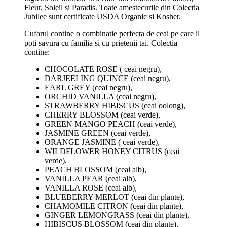
Fleur, Soleil si Paradis. Toate amestecurile din Colectia
Jubilee sunt certificate USDA Organic si Kosher.
Cufarul contine o combinatie perfecta de ceai pe care il
poti savura cu familia si cu prietenii tai. Colectia
contine:
CHOCOLATE ROSE ( ceai negru),
DARJEELING QUINCE (ceai negru),
EARL GREY (ceai negru),
ORCHID VANILLA (ceai negru),
STRAWBERRY HIBISCUS (ceai oolong),
CHERRY BLOSSOM (ceai verde),
GREEN MANGO PEACH (ceai verde),
JASMINE GREEN (ceai verde),
ORANGE JASMINE ( ceai verde),
WILDFLOWER HONEY CITRUS (ceai
verde),
PEACH BLOSSOM (ceai alb),
VANILLA PEAR (ceai alb),
VANILLA ROSE (ceai alb),
BLUEBERRY MERLOT (ceai din plante),
CHAMOMILE CITRON (ceai din plante),
GINGER LEMONGRASS (ceai din plante),
HIBISCUS BLOSSOM (ceai din plante),