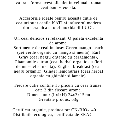
va transforma acest pliculet in cel mai aromat
ceai baut vreodata.
Accesoriile ideale pentru aceasta cutie de
ceaiuri sunt canile KATI si infuzorul modern
din ceramica si otel inoxidabil LUCI.
Un ceai delicios si relaxant. O paleta excelenta
de arome.
Sortimente de ceai incluse: Green mango peach
(
cei verde organic cu mango si menta)
,
Earl
Gray (
ceai negru organic cu bergamonta)
,
Chamomile citron
(ceai herbal organic cu flori
de musetel si menta)
, English breakfast (
ceai
negru organic)
, Ginger lemongrass (
ceai herbal
organic cu ghimbir si lamaie)
.
Fiecare cutie contine 15 plicuri cu ceai-frunze,
cate 3 din fiecare aroma.
Dimensiuni: (LxlxH) 24x3x15cm
Greutate produs: 63g
Certificat organic, producator: CN-BIO-140.
Distributie ecologica, certificata de SRAC