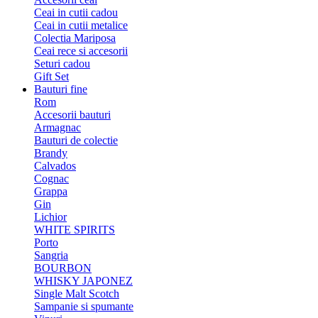
Ceai in cutii cadou
Ceai in cutii metalice
Colectia Mariposa
Ceai rece si accesorii
Seturi cadou
Gift Set
Bauturi fine
Rom
Accesorii bauturi
Armagnac
Bauturi de colectie
Brandy
Calvados
Cognac
Grappa
Gin
Lichior
WHITE SPIRITS
Porto
Sangria
BOURBON
WHISKY JAPONEZ
Single Malt Scotch
Sampanie si spumante