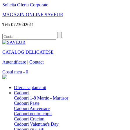
Solicita Oferta Corporate
MAGAZIN ONLINE SAVEUR
Tel:
0723602611
CATALOG DELICATESE
Autentificare
|
Contact
Cosul meu - 0
Oferta saptamanii
Cadouri
Cadouri 1-8 Martie - Martisor
Cadouri Paste
Cadouri Aniversare
Cadouri pentru copii
Cadouri Craciun
Cadouri Valentine's Day
Cadouri cu Carti