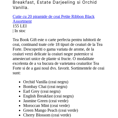
Breakfast, Estate Darjeeling si Orchid
Vanilla.
Cutie cu 20 piramide de ceai Petite Ribbon Black
Assortment
155 LEI
|
In stoc
Tea Book Gift este o carte perfecta pentru iubitorii de
ceai, continand toate cele 18 tipuri de ceaiuri de la Tea
Forte. Descoperiti o gama variata de arome, de la
ceaiuri verzi delicate la ceaiuri negre puternice si
amestecuri unice de plante si fructe. O modalitate
excelenta de a va bucura de varietatea ceaiurilor Tea
Forte si de a gasi noul dvs. favorit. Sortimentele de ceai
sunt:
Orchid Vanilla (ceai negru)
Bombay Chai (ceai negru)
Earl Grey (ceai negru)
English Breakfast (ceai negru)
Jasmine Green (ceai verde)
Moroccan Mint (ceai verde)
Green Mango Peach (ceai verde)
Cherry Blossom (ceai verde)