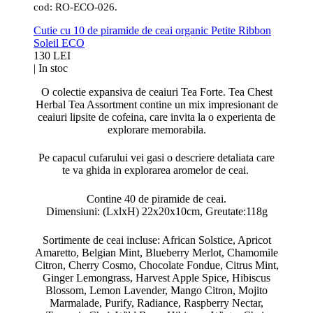
cod: RO-ECO-026.
Cutie cu 10 de piramide de ceai organic Petite Ribbon
Soleil ECO
130 LEI
|
In stoc
O colectie expansiva de ceaiuri Tea Forte. Tea Chest
Herbal Tea Assortment contine un mix impresionant de
ceaiuri lipsite de cofeina, care invita la o experienta de
explorare memorabila.
Pe capacul cufarului vei gasi o descriere detaliata care
te va ghida in explorarea aromelor de ceai.
Contine 40 de piramide de ceai.
Dimensiuni: (LxlxH) 22x20x10cm, Greutate:118g
Sortimente de ceai incluse: African Solstice, Apricot
Amaretto, Belgian Mint, Blueberry Merlot, Chamomile
Citron, Cherry Cosmo, Chocolate Fondue, Citrus Mint,
Ginger Lemongrass, Harvest Apple Spice, Hibiscus
Blossom, Lemon Lavender, Mango Citron, Mojito
Marmalade, Purify, Radiance, Raspberry Nectar,