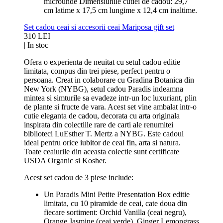
microunde Dimensiunile cutiei de cadou: 29,7
cm latime x 17,5 cm lungime x 12,4 cm inaltime.
Set cadou ceai si accesorii ceai Mariposa gift set
310 LEI
|
In stoc
Ofera o experienta de neuitat cu setul cadou editie
limitata, compus din trei piese, perfect pentru o
persoana. Creat in colaborare cu Gradina Botanica din
New York (NYBG), setul cadou Paradis indeamna
mintea si simturile sa evadeze intr-un loc luxuriant, plin
de plante si fructe de vara. Acest set vine ambalat intr-o
cutie eleganta de cadou, decorata cu arta originala
inspirata din colectiile rare de carti ale renumitei
biblioteci LuEsther T. Mertz a NYBG. Este cadoul
ideal pentru orice iubitor de ceai fin, arta si natura.
Toate ceaiurile din aceasta colectie sunt certificate
USDA Organic si Kosher.
Acest set cadou de 3 piese include:
Un Paradis Mini Petite Presentation Box editie
limitata, cu 10 piramide de ceai, cate doua din
fiecare sortiment: Orchid Vanilla (ceai negru),
Orange Jasmine (ceai verde), Ginger Lemongrass