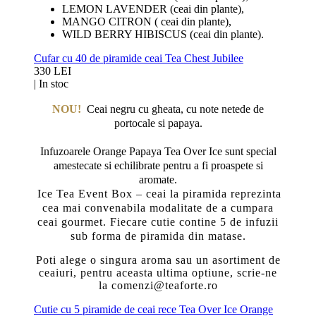
LEMON LAVENDER (ceai din plante),
MANGO CITRON ( ceai din plante),
WILD BERRY HIBISCUS (ceai din plante).
Cufar cu 40 de piramide ceai Tea Chest Jubilee
330 LEI
|
In stoc
NOU!
Ceai negru cu gheata, cu note netede de
portocale si papaya.
Infuzoarele Orange Papaya Tea Over Ice sunt special
amestecate si echilibrate pentru a fi proaspete si
aromate.
Ice Tea Event Box – ceai la piramida reprezinta
cea mai convenabila modalitate de a cumpara
ceai gourmet. Fiecare cutie contine 5 de infuzii
sub forma de piramida din matase.
Poti alege o singura aroma sau un asortiment de
ceaiuri, pentru aceasta ultima optiune, scrie-ne
la comenzi@teaforte.ro
Cutie cu 5 piramide de ceai rece Tea Over Ice Orange