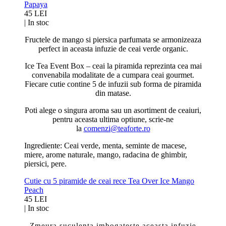
Papaya
45 LEI
|
In stoc
Fructele de mango si piersica parfumata se armonizeaza
perfect in aceasta infuzie de ceai verde organic.
Ice Tea Event Box – ceai la piramida reprezinta cea mai
convenabila modalitate de a cumpara ceai gourmet.
Fiecare cutie contine 5 de infuzii sub forma de piramida
din matase.
Poti alege o singura aroma sau un asortiment de ceaiuri,
pentru aceasta ultima optiune, scrie-ne
la
comenzi@teaforte.ro
Ingrediente: Ceai verde, menta, seminte de macese,
miere, arome naturale, mango, radacina de ghimbir,
piersici, pere.
Cutie cu 5 piramide de ceai rece Tea Over Ice Mango
Peach
45 LEI
|
In stoc
Zmeura suculenta imbogateste aceasta infuzie