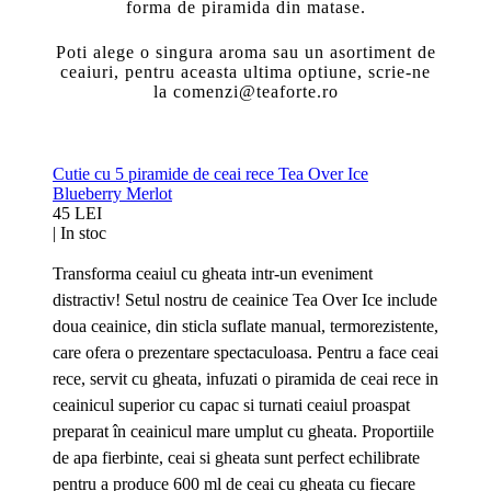
forma de piramida din matase.
Poti alege o singura aroma sau un asortiment de
ceaiuri, pentru aceasta ultima optiune, scrie-ne
la comenzi@teaforte.ro
Cutie cu 5 piramide de ceai rece Tea Over Ice
Blueberry Merlot
45 LEI
|
In stoc
Transforma ceaiul cu gheata intr-un eveniment
distractiv! Setul nostru de ceainice Tea Over Ice include
doua ceainice, din sticla suflate manual, termorezistente,
care ofera o prezentare spectaculoasa. Pentru a face ceai
rece, servit cu gheata, infuzati o piramida de ceai rece in
ceainicul superior cu capac si turnati ceaiul proaspat
preparat în ceainicul mare umplut cu gheata. Proportiile
de apa fierbinte, ceai si gheata sunt perfect echilibrate
pentru a produce 600 ml de ceai cu gheata cu fiecare