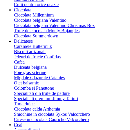
Cutii pentru orice ocazie
Ciocolata
Ciocolata Millennium
Ciocolata belgiana Valentino
Ciocolata belgiana Valentino Christmas Box
Trufe de ciocolata Monty Bojangles
Ciocolata Summerdown
Delicatese
Caramele Buttermilk
Biscuiti artizanali
Jeleuri de fructe Confidas
Cafea
Dulceata belgiana
Foie gras si terine
Migdale Glazurate Catanies
Otet balsamic
Colomba si Panettone
Specialitati din trufe de padure
Specialitati premium Jimmy Tartufi
Turta dulce
Ciocolata calda Arthemia
Smochine in ciocolata Sykos Valcorchero
Cirese in ciocolata Capricho Valcorchero
Ceai
Accesorii ceai