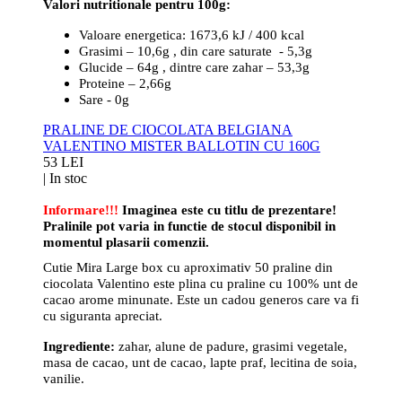
Valori nutritionale pentru 100g:
Valoare energetica: 1673,6 kJ / 400 kcal
Grasimi – 10,6g , din care saturate - 5,3g
Glucide – 64g , dintre care zahar – 53,3g
Proteine – 2,66g
Sare - 0g
PRALINE DE CIOCOLATA BELGIANA
VALENTINO MISTER BALLOTIN CU 160G
53 LEI
|
In stoc
Informare!!!
Imaginea este cu titlu de prezentare!
Pralinile pot varia in functie de stocul disponibil in
momentul plasarii comenzii.
Cutie Mira Large box cu aproximativ 50 praline din
ciocolata Valentino este plina cu praline cu 100% unt de
cacao arome minunate. Este un cadou generos care va fi
cu siguranta apreciat.
Ingrediente:
zahar, alune de padure, grasimi vegetale,
masa de cacao, unt de cacao, lapte praf, lecitina de soia,
vanilie.