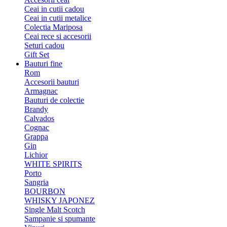
Ceai in cutii cadou
Ceai in cutii metalice
Colectia Mariposa
Ceai rece si accesorii
Seturi cadou
Gift Set
Bauturi fine
Rom
Accesorii bauturi
Armagnac
Bauturi de colectie
Brandy
Calvados
Cognac
Grappa
Gin
Lichior
WHITE SPIRITS
Porto
Sangria
BOURBON
WHISKY JAPONEZ
Single Malt Scotch
Sampanie si spumante