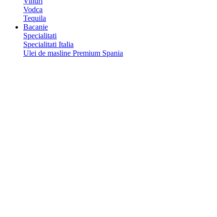
Vinuri
Vodca
Tequila
Bacanie
Specialitati
Specialitati Italia
Ulei de masline Premium Spania