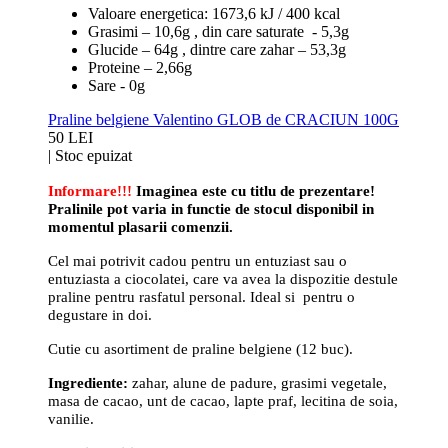
Valoare energetica: 1673,6 kJ / 400 kcal
Grasimi – 10,6g , din care saturate - 5,3g
Glucide – 64g , dintre care zahar – 53,3g
Proteine – 2,66g
Sare - 0g
Praline belgiene Valentino GLOB de CRACIUN 100G
50 LEI
|
Stoc epuizat
Informare!!!
Imaginea este cu titlu de prezentare!
Pralinile pot varia in functie de stocul disponibil in
momentul plasarii comenzii.
Cel mai potrivit cadou pentru un entuziast sau o
entuziasta a ciocolatei, care va avea la dispozitie destule
praline pentru rasfatul personal. Ideal si pentru o
degustare in doi.
Cutie cu asortiment de praline belgiene (12 buc).
Ingrediente:
zahar, alune de padure, grasimi vegetale,
masa de cacao, unt de cacao, lapte praf, lecitina de soia,
vanilie.