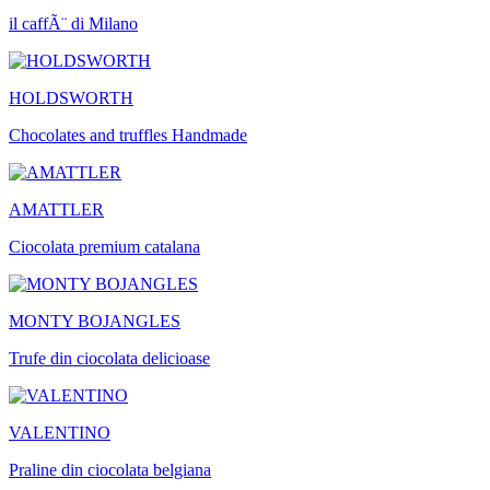
il caffÃ¨ di Milano
HOLDSWORTH
Chocolates and truffles Handmade
AMATTLER
Ciocolata premium catalana
MONTY BOJANGLES
Trufe din ciocolata delicioase
VALENTINO
Praline din ciocolata belgiana