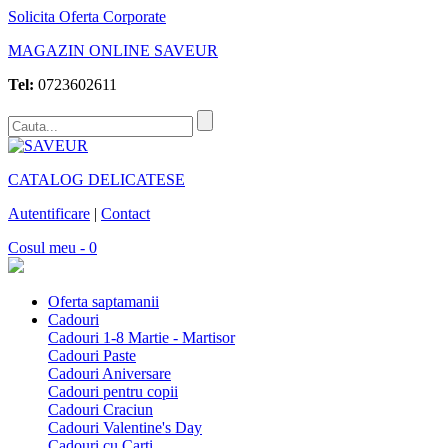
Solicita Oferta Corporate
MAGAZIN ONLINE SAVEUR
Tel:
0723602611
CATALOG DELICATESE
Autentificare
|
Contact
Cosul meu - 0
Oferta saptamanii
Cadouri
Cadouri 1-8 Martie - Martisor
Cadouri Paste
Cadouri Aniversare
Cadouri pentru copii
Cadouri Craciun
Cadouri Valentine's Day
Cadouri cu Carti