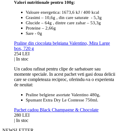
Valori nutritionale pentru 100g:
Valoare energetica: 1673,6 kJ / 400 kcal
Grasimi – 10,6g , din care saturate - 5,3g
Glucide – 64g , dintre care zahar – 53,3g
Proteine – 2,66g
Sare - 0g
Praline din ciocolata belgiana Valentino, Mira Large
box, 720 g
254 LEI
|
In stoc
Un cadou rafinat pentru clipe de sarbatoare sau
momente speciale.
In acest pachet veti gasi doua delicii
care se completeaza reciproc, oferindu-va o experienta
de neuitat:
Praline belgiene asortate Valentino 480g,
Spumant Extra Dry Le Contesse 750ml.
Pachet cadou Black Champagne & Chocolate
280 LEI
|
In stoc
NEWSLETTER