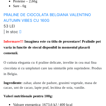
Proteine – 2,66g
Sare - 0g
PRALINE DE CIOCOLATA BELGIANA VALENTINO
AUTUMN VIBES CU 160G
53 LEI
|
In stoc
Informare!!!
Imaginea este cu titlu de prezentare! Pralinile pot
varia in functie de stocul disponibil in momentul plasarii
comenzii.
O cutiuta eleganta cu 4 praline delicate, invelite in cea mai fina
ciocolata si cu umpluturi care iau simturile prin suprindere. Produs
in Belgia.
Ingrediente:
zahar, alune de padure, grasimi vegetale, masa de
cacao, unt de cacao, lapte praf, lecitina de soia, vanilie.
Valori nutritionale pentru 100g:
Valoare energetica: 1673,6 kJ / 400 kcal