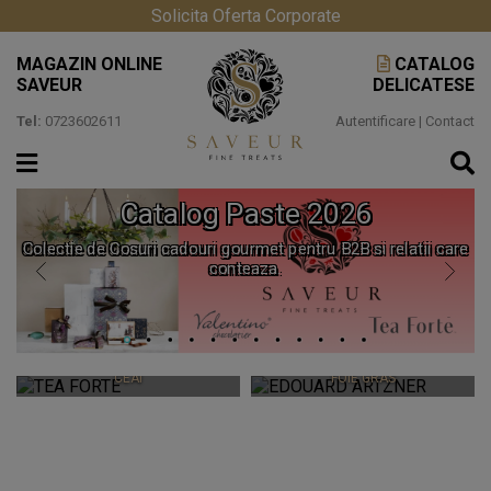
Solicita Oferta Corporate
MAGAZIN ONLINE
CATALOG
SAVEUR
DELICATESE
Tel:
0723602611
Autentificare
|
Contact
Catalog Paste 2026
Colectie de Cosuri cadouri gourmet pentru B2B si relatii care
conteaza.
TEA FORTE
EDOUARD ARTZNER
CEAIURI PREMIUM SI ACCESORII
CEAI
FOIE GRAS