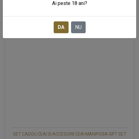
Ai peste 18 ani?
DA
NU
SET CADOU CEAI SI ACCESORII CEAI MARIPOSA GIFT SET