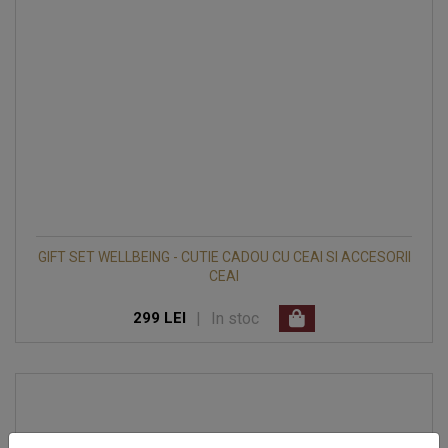
GIFT SET WELLBEING - CUTIE CADOU CU CEAI SI ACCESORII
CEAI
|
In stoc
299 LEI