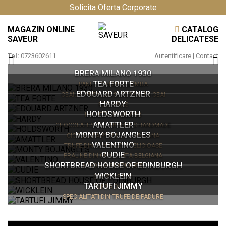
Solicita Oferta Corporate
MAGAZIN ONLINE
CATALOG
SAVEUR
DELICATESE
Tel:
0723602611
Autentificare
|
Contact
BRERA MILANO 1930
TEA FORTE
PANETTONI SI COLOMBA
EDOUARD ARTZNER
CEAIURI PREMIUM SI ACCESORII CEAI
HARDY
FOIE GRAS
HOLDSWORTH
IL CAFFÃ¨ DI MILANO
AMATTLER
CHOCOLATES AND TRUFFLES HANDMADE
MONTY BOJANGLES
CIOCOLATA PREMIUM CATALANA
VALENTINO
TRUFE DIN CIOCOLATA DELICIOASE
CUDIE
PRALINE DIN CIOCOLATA BELGIANA
SHORTBREAD HOUSE OF EDINBURGH
MIGDALE GLAZURATE
WICKLEIN
SHORTBREAD
TARTUFI JIMMY
TURTA DULCE
SPECIALITATI DIN TRUFE DE PADURE