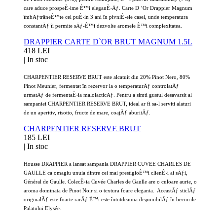
care aduce prospeÈ›ime È™i eleganÈ›Äƒ. Carte D ’Or Drappier Magnum
îmbÄƒtrâneÈ™te cel puÈ›in 3 ani în pivniÈ›ele casei, unde temperatura
constantÄƒ îi permite sÄƒ-È™i dezvolte aromele È™i complexitatea.
DRAPPIER CARTE D`OR BRUT MAGNUM 1.5L
418 LEI
|
In stoc
CHARPENTIER RESERVE BRUT este alcatuit din 20% Pinot Nero, 80%
Pinot Meunier, fermentat în rezervor la o temperaturÄƒ controlatÄƒ
urmatÄƒ de fermentaÈ›ia malolacticÄƒ. Pentru a simti gustul desavarsit al
sampaniei CHARPENTIER RESERVE BRUT, ideal ar fi sa-l serviti alaturi
de un aperitiv, risotto, fructe de mare, coajÄƒ aburitÄƒ.
CHARPENTIER RESERVE BRUT
185 LEI
|
In stoc
Housse DRAPPIER a lansat sampania DRAPPIER CUVEE CHARLES DE
GAULLE ca omagiu unuia dintre cei mai prestigioÈ™i clienÈ›i ai sÄƒi,
Général de Gaulle. ColecÈ›ia Cuvée Charles de Gaulle are o culoare aurie, o
aroma dominata de Pinot Noir si o textura foare eleganta. AceastÄƒ sticlÄƒ
originalÄƒ este foarte rarÄƒ È™i este întotdeauna disponibilÄƒ în beciurile
Palatului Elysée.