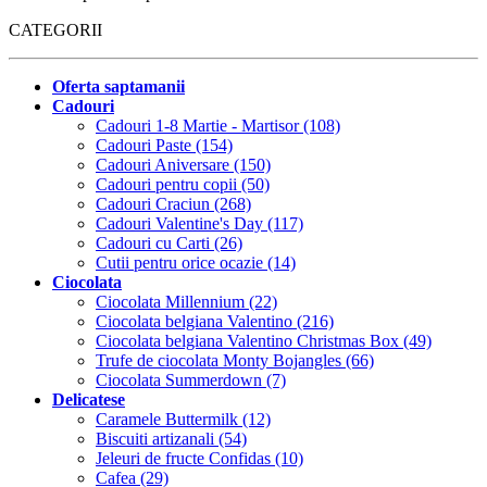
CATEGORII
Oferta saptamanii
Cadouri
Cadouri 1-8 Martie - Martisor (108)
Cadouri Paste (154)
Cadouri Aniversare (150)
Cadouri pentru copii (50)
Cadouri Craciun (268)
Cadouri Valentine's Day (117)
Cadouri cu Carti (26)
Cutii pentru orice ocazie (14)
Ciocolata
Ciocolata Millennium (22)
Ciocolata belgiana Valentino (216)
Ciocolata belgiana Valentino Christmas Box (49)
Trufe de ciocolata Monty Bojangles (66)
Ciocolata Summerdown (7)
Delicatese
Caramele Buttermilk (12)
Biscuiti artizanali (54)
Jeleuri de fructe Confidas (10)
Cafea (29)