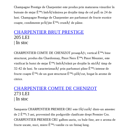
Champagne Prestige de Charpentier este produs prin maturarea vinurilor în
butoaie de stejar È™i îmbÄƒtrânirea pe drojdie timp de cel puÈ›in 24 de
luni. Champagne Prestige de Charpentier are parfumuri de fructe exotice
coapte, condimente prÄƒjite È™i crustÄƒ de pâine.
CHARPENTIER BRUT PRESTIGE
205 LEI
|
In stoc
CHARPENTIER COMTE DE CHENIZOT proaspÄƒt, vertical È™i bine
structurat, produs din Chardonnay, Pinot Nero È™i Pinot Meunier, este
vinificat în butoi de stejar È™i îmbÄƒtrânit pe drojdie în sticlÄƒ timp de
32-42 de luni. Se caracterizeazÄƒ prin parfumuri pline È™i intense de
fructe coapte È™i de un gust structurat È™i plÄƒcut, bogat în arome de
citrice.
CHARPENTIER COMTE DE CHENIZOT
273 LEI
|
In stoc
Sampania CHARPENTIER PREMIER CRU este fÄƒcutÄƒ dintr-un amestec
de 2 È™i 3 ani, provenind din podgoriile clasificate drept Premier Cru.
CHARPENTIER PREMIER CRU galben-auriu, cu bule fine, are o aroma de
fructe uscate, nuci, miere È™i vanilie cu un finisaj lung.