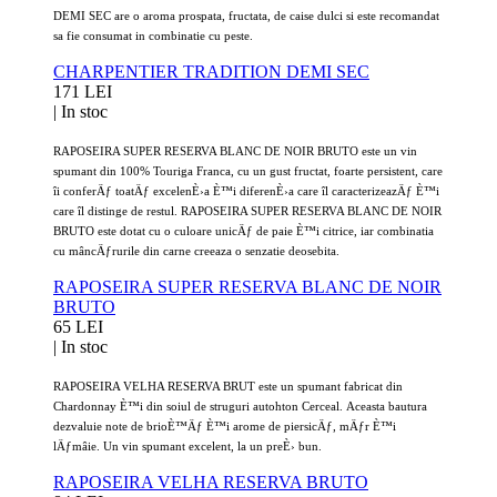
DEMI SEC are o aroma prospata, fructata, de caise dulci si este recomandat
sa fie consumat in combinatie cu peste.
CHARPENTIER TRADITION DEMI SEC
171 LEI
|
In stoc
RAPOSEIRA SUPER RESERVA BLANC DE NOIR BRUTO este un vin
spumant din 100% Touriga Franca, cu un gust fructat, foarte persistent, care
îi conferÄƒ toatÄƒ excelenÈ›a È™i diferenÈ›a care îl caracterizeazÄƒ È™i
care îl distinge de restul. RAPOSEIRA SUPER RESERVA BLANC DE NOIR
BRUTO este dotat cu o culoare unicÄƒ de paie È™i citrice, iar combinatia
cu mâncÄƒrurile din carne creeaza o senzatie deosebita.
RAPOSEIRA SUPER RESERVA BLANC DE NOIR
BRUTO
65 LEI
|
In stoc
RAPOSEIRA VELHA RESERVA BRUT e
ste un spumant fabricat din
Chardonnay È™i din soiul de struguri autohton Cerceal.
Aceasta bautura
dezvaluie
note de brioÈ™Äƒ È™i arome de piersicÄƒ, mÄƒr È™i
lÄƒmâie.
Un vin spumant excelent, la un preÈ› bun.
RAPOSEIRA VELHA RESERVA BRUTO