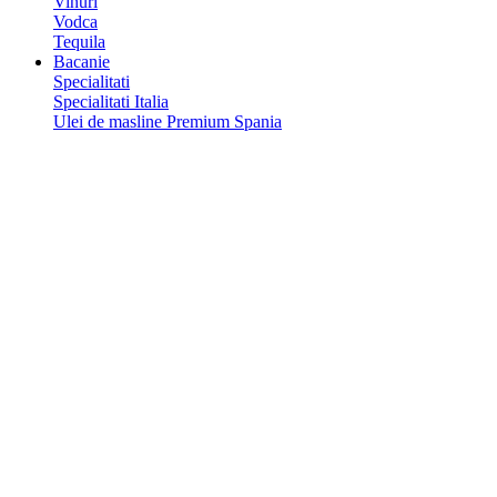
Vinuri
Vodca
Tequila
Bacanie
Specialitati
Specialitati Italia
Ulei de masline Premium Spania