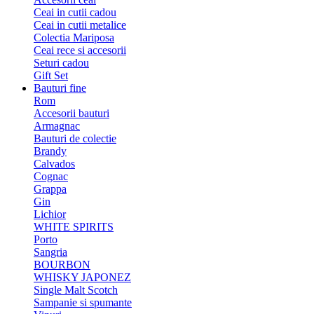
Ceai in cutii cadou
Ceai in cutii metalice
Colectia Mariposa
Ceai rece si accesorii
Seturi cadou
Gift Set
Bauturi fine
Rom
Accesorii bauturi
Armagnac
Bauturi de colectie
Brandy
Calvados
Cognac
Grappa
Gin
Lichior
WHITE SPIRITS
Porto
Sangria
BOURBON
WHISKY JAPONEZ
Single Malt Scotch
Sampanie si spumante