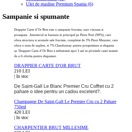
Ulei de masline Premium Spania (6)
Sampanie si spumante
Drappier Carte d’Or Brut este o sampanie fructata, usor vinoasa si
proaspata. Amestecul se bazeaza in principal pe Pinot Noir (90%), care
ofera structura si aromele sale fructate, completat de 3% Pinot Meunier, care
ofera o nota de suplete, si 7% Chardonnay pentru prospetimea si eleganta
sa. Drappier Carte d’Or Brut a imbatranit apoi 3 ani in pivnitele casei inainte
de a fi oferita pentru degustare.
DRAPPIER CARTE D'OR BRUT
210 LEI
|
In stoc
De Saint-Gall Le Blanc Premier Cru Coffret cu 2
pahare o idee pentru un cadou excelent?.
Champagne De Saint-Gall Le Premier Cru cu 2 Pahare
750ml
420 LEI
|
In stoc
CHARPENTIER BRUT MILLESIME