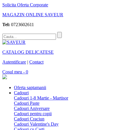
Solicita Oferta Corporate
MAGAZIN ONLINE SAVEUR
Tel:
0723602611
CATALOG DELICATESE
Autentificare
|
Contact
Cosul meu - 0
Oferta saptamanii
Cadouri
Cadouri 1-8 Martie - Martisor
Cadouri Paste
Cadouri Aniversare
Cadouri pentru copii
Cadouri Craciun
Cadouri Valentine's Day
Cadouri cu Carti