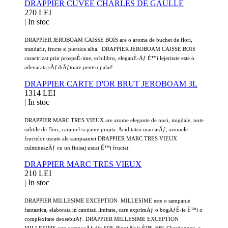
DRAPPIER CUVEE CHARLES DE GAULLE
270 LEI
|
In stoc
DRAPPIER JEROBOAM CAISSE BOIS are o aroma de buchet de flori,
trandafir, fructe si piersica alba. DRAPPIER JEROBOAM CAISSE BOIS
caractrizat prin prospeÈ›ime, echilibru, eleganÈ›Äƒ È™i lejeritate este o
adevarata sÄƒrbÄƒtoare pentru palat!
DRAPPIER CARTE D'OR BRUT JEROBOAM 3L
1314 LEI
|
In stoc
DRAPPIER MARC TRES VIEUX are arome elegante de nuci, migdale, note
subtile de flori, caramel si paine prajita. Aciditatea marcatÄƒ, aromele
fructelor uscate ale sampaaniei DRAPPIER MARC TRES VIEUX
culmineazÄƒ cu un finisaj uscat È™i fructat.
DRAPPIER MARC TRES VIEUX
210 LEI
|
In stoc
DRAPPIER MILLESIME EXCEPTION MILLESIME este o sampanie
fantastica, elaborata in cantitati limitate, care exprimÄƒ o bogÄƒÈ›ie È™i o
complexitate deosebitÄƒ. DRAPPIER MILLESIME EXCEPTION
MILLESIME este compusÄƒ din 60% Pinot Noir È™i 40% Chardonnay, o