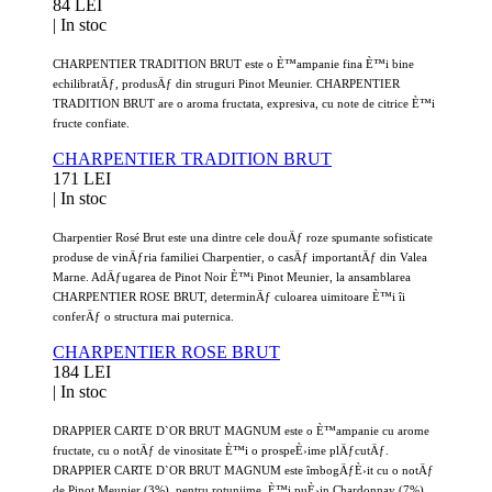
84 LEI
|
In stoc
CHARPENTIER TRADITION BRUT este o È™ampanie fina È™i bine
echilibratÄƒ, produsÄƒ din struguri Pinot Meunier. CHARPENTIER
TRADITION BRUT are o aroma fructata, expresiva, cu note de citrice È™i
fructe confiate.
CHARPENTIER TRADITION BRUT
171 LEI
|
In stoc
Charpentier Rosé Brut este una dintre cele douÄƒ roze spumante sofisticate
produse de vinÄƒria familiei Charpentier, o casÄƒ importantÄƒ din Valea
Marne. AdÄƒugarea de Pinot Noir È™i Pinot Meunier, la ansamblarea
CHARPENTIER ROSE BRUT, determinÄƒ culoarea uimitoare È™i îi
conferÄƒ o structura mai puternica.
CHARPENTIER ROSE BRUT
184 LEI
|
In stoc
DRAPPIER CARTE D`OR BRUT MAGNUM este o È™ampanie cu arome
fructate, cu o notÄƒ de vinositate È™i o prospeÈ›ime plÄƒcutÄƒ.
DRAPPIER CARTE D`OR BRUT MAGNUM este îmbogÄƒÈ›it cu o notÄƒ
de Pinot Meunier (3%), pentru rotunjime, È™i puÈ›in Chardonnay (7%)