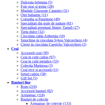
Dulceata belgiana (5)
Foie gras si terine (28)
Migdale Glazurate Catanies (31)
Otet balsamic (11)
Colomba si Panettone (49)
Specialitati din trufe de padure (81)
Specialitati premium Jimmy Tartufi (27)
Turta dulce (32)
Ciocolata calda Arthemia (10)
Smochine in ciocolata Sykos Valcorchero (4)
Cirese in ciocolata Capricho Valcorchero (2)
Ceai
Accesorii ceai (39)
Ceai in cutii cadou (97)
Ceai in cutii metalice (33)
Colectia Mariposa (3)
Ceai rece si accesorii (11)
Seturi cadou (58)
Gift Set (5)
Bauturi fine
Rom (210)
Accesorii bauturi (82)
Armagnac (118)
Bauturi de colectie
Armagnac de colectie (133)