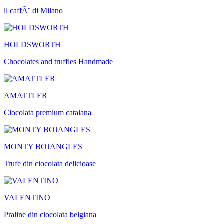
il caffÃ¨ di Milano
HOLDSWORTH
Chocolates and truffles Handmade
AMATTLER
Ciocolata premium catalana
MONTY BOJANGLES
Trufe din ciocolata delicioase
VALENTINO
Praline din ciocolata belgiana