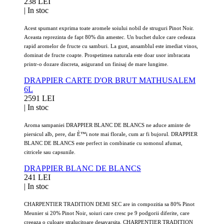
238 LEI
|
In stoc
Acest spumant exprima toate aromele soiului nobil de struguri Pinot Noir.
Aceasta reprezinta de fapt 80% din amestec. Un buchet dulce care cedeaza
rapid aromelor de fructe cu samburi. La gust, ansamblul este imediat vinos,
dominat de fructe coapte. Prospetimea naturala este doar usor imbracata
printr-o dozare discreta, asigurand un finisaj de mare lungime.
DRAPPIER CARTE D'OR BRUT MATHUSALEM
6L
2591 LEI
|
In stoc
Aroma sampaniei DRAPPIER BLANC DE BLANCS ne aduce aminte de
piersicul alb, pere, dar È™i note mai florale, cum ar fi bujorul. DRAPPIER
BLANC DE BLANCS este perfect in combinatie cu somonul afumat,
citricele sau capsunile.
DRAPPIER BLANC DE BLANCS
241 LEI
|
In stoc
CHARPENTIER TRADITION DEMI SEC are in compozitia sa 80% Pinot
Meunier si 20% Pinot Noir, soiuri care cresc pe 9 podgorii diferite, care
creeaza o culoare stralucitoare desavarsita. CHARPENTIER TRADITION