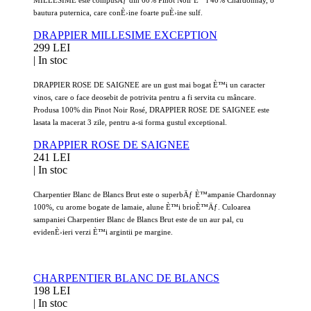
bautura puternica, care conÈ›ine foarte puÈ›ine sulf.
DRAPPIER MILLESIME EXCEPTION
299 LEI
|
In stoc
DRAPPIER ROSE DE SAIGNEE are un gust mai bogat È™i un caracter
vinos, care o face deosebit de potrivita pentru a fi servita cu mâncare.
Produsa 100% din Pinot Noir Rosé, DRAPPIER ROSE DE SAIGNEE este
lasata la macerat 3 zile, pentru a-si forma gustul exceptional.
DRAPPIER ROSE DE SAIGNEE
241 LEI
|
In stoc
Charpentier Blanc de Blancs Brut este o superbÄƒ È™ampanie Chardonnay
100%, cu arome bogate de lamaie, alune È™i brioÈ™Äƒ. Culoarea
sampaniei Charpentier Blanc de Blancs Brut este de un aur pal, cu
evidenÈ›ieri verzi È™i argintii pe margine.
CHARPENTIER BLANC DE BLANCS
198 LEI
|
In stoc