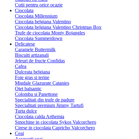
Cutii pentru orice ocazie
Ciocolata
Ciocolata Millennium
Ciocolata belgiana Valentino
Ciocolata belgiana Valentino Christmas Box
Trufe de ciocolata Monty Bojangles
Ciocolata Summerdown
Delicatese
Caramele Buttermilk
Biscuiti artizanali
Jeleuri de fructe Confidas
Cafea
Dulceata belgiana
Foie gras si terine
Migdale Glazurate Catanies
Otet balsamic
Colomba si Panettone
Specialitati din trufe de padure
Specialitati premium Jimmy Tartufi
Turta dulce
Ciocolata calda Arthemia
Smochine in ciocolata Sykos Valcorchero
Cirese in ciocolata Capricho Valcorchero
Ceai
Accesorii ceai