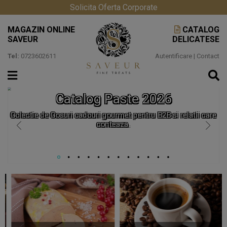
Solicita Oferta Corporate
MAGAZIN ONLINE
CATALOG
SAVEUR
DELICATESE
Tel:
0723602611
Autentificare
|
Contact
Catalog Paste 2026
Colectie de Cosuri cadouri gourmet pentru B2B si relatii care
conteaza.