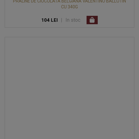
PRALINE DE CIOCOLATA BELGIANA VALENTINO BALLOTIN
CU 340G
|
In stoc
104 LEI