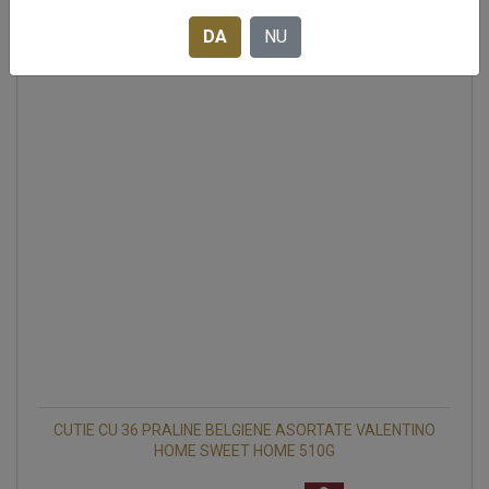
DA
NU
CUTIE CU 36 PRALINE BELGIENE ASORTATE VALENTINO
HOME SWEET HOME 510G