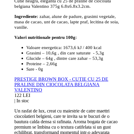
Cutie neagra, eleganta cu 25 de praline de ciocolata
belgiana Valentino 375g 6.8x6.8x3.2cm.
Ingrediente:
zahar, alune de padure, grasimi vegetale,
masa de cacao, unt de cacao, lapte praf, lecitina de soia,
vanilie.
Valori nutritionale pentru 100g:
Valoare energetica: 1673,6 kJ / 400 kcal
Grasimi – 10,6g , din care saturate - 5,3g
Glucide – 64g , dintre care zahar – 53,3g
Proteine – 2,66g
Sare - 0g
PRESTIGE BROWN BOX - CUTIE CU 25 DE
PRALINE DIN CIOCOLATA BELGIANA
VALENTINO
122 LEI
|
In stoc
Un rasfat de lux, creat cu maiestrie de catre maettri
ciocolatieri belgieni, care te invita sa te bucuri de o
bautura calda densa si rafinata. Aroma bogata de cacao
premium se îmbina cu o textura catifelata si un gust
echilibrat, transformand momentul intr-o adevarata