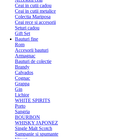
Ceai in cutii cadou
Ceai in cutii metalice
Colectia Mariposa
Ceai rece si accesorii
Seturi cadou
Gift Set
Bauturi fine
Rom
Accesorii bauturi
Armagnac
Bauturi de colectie
Brandy
Calvados
Cognac
Grappa
Gin
Lichior
WHITE SPIRITS
Porto
Sangria
BOURBON
WHISKY JAPONEZ
Single Malt Scotch
Sampanie si spumante