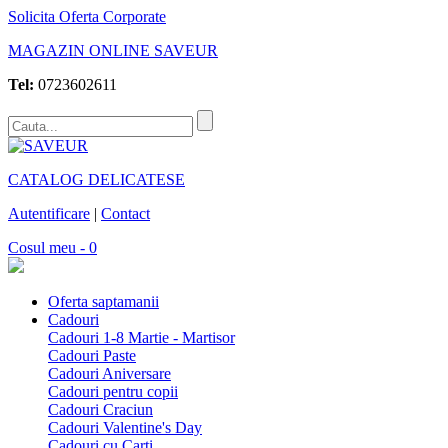
Solicita Oferta Corporate
MAGAZIN ONLINE SAVEUR
Tel:
0723602611
CATALOG DELICATESE
Autentificare
|
Contact
Cosul meu - 0
Oferta saptamanii
Cadouri
Cadouri 1-8 Martie - Martisor
Cadouri Paste
Cadouri Aniversare
Cadouri pentru copii
Cadouri Craciun
Cadouri Valentine's Day
Cadouri cu Carti