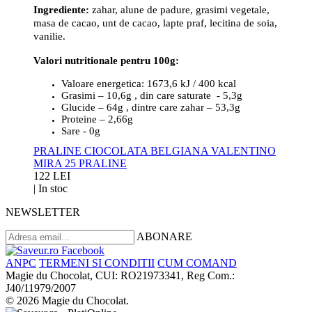
Ingrediente:
zahar, alune de padure, grasimi vegetale,
masa de cacao, unt de cacao, lapte praf, lecitina de soia,
vanilie.
Valori nutritionale pentru 100g:
Valoare energetica: 1673,6 kJ / 400 kcal
Grasimi – 10,6g , din care saturate - 5,3g
Glucide – 64g , dintre care zahar – 53,3g
Proteine – 2,66g
Sare - 0g
PRALINE CIOCOLATA BELGIANA VALENTINO
MIRA 25 PRALINE
122 LEI
|
In stoc
NEWSLETTER
ABONARE
ANPC
TERMENI SI CONDITII
CUM COMAND
Magie du Chocolat, CUI: RO21973341, Reg Com.:
J40/11979/2007
© 2026 Magie du Chocolat.