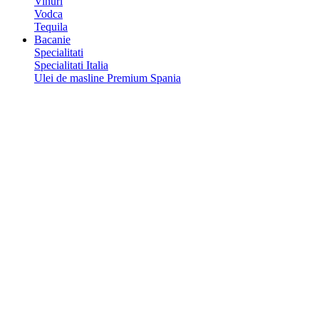
Vinuri
Vodca
Tequila
Bacanie
Specialitati
Specialitati Italia
Ulei de masline Premium Spania