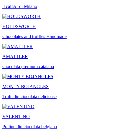
il caffÃ¨ di Milano
HOLDSWORTH
Chocolates and truffles Handmade
AMATTLER
Ciocolata premium catalana
MONTY BOJANGLES
Trufe din ciocolata delicioase
VALENTINO
Praline din ciocolata belgiana