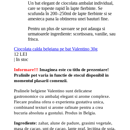
Un bat elegant de ciocolata ambalat individual,
care se topeste rapid în lapte fierbinte. Se
scufunda în 200–250ml de lapte fierbinte si se
amesteca pana la obtinerea unei bauturi fine.
Pentru un plus de savoare se pot adauga si
urmatoarele ingrediente: scortisoara, vanilie, sau
frisca.
Ciocolata calda belgiana pe bat Valentino 30g
12 LEI
|
In stoc
Informare!!!
Imaginea este cu titlu de prezentare!
Pralinile pot varia in functie de stocul disponibil in
momentul plasarii comenzii.
Pralinele belgiene Valentino sunt delicatese
gastronomice cu ambalaj elegant si arome complexe.
Fiecare pralina ofera o experienta gustativa unica,
combinand texturi si arome rafinate pentru a crea
bucuria absoluta a gustului. Produs in Belgia.
Ingrediente:
zahar, alune de padure, grasimi vegetale,
masa de cacao, unt de cacao, lapte praf, lecitina de soia,