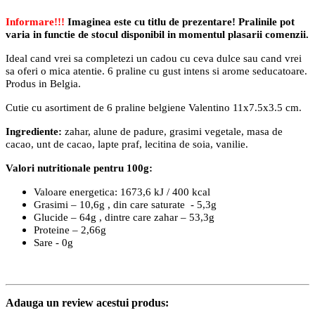
Informare!!!
Imaginea este cu titlu de prezentare! Pralinile pot
varia in functie de stocul disponibil in momentul plasarii comenzii.
Ideal cand vrei sa completezi un cadou cu ceva dulce sau cand vrei
sa oferi o mica atentie. 6 praline cu gust intens si arome seducatoare.
Produs in Belgia.
Cutie cu asortiment de 6 praline belgiene Valentino 11x7.5x3.5 cm.
Ingrediente:
zahar, alune de padure, grasimi vegetale, masa de
cacao, unt de cacao, lapte praf, lecitina de soia, vanilie.
Valori nutritionale pentru 100g:
Valoare energetica: 1673,6 kJ / 400 kcal
Grasimi – 10,6g , din care saturate - 5,3g
Glucide – 64g , dintre care zahar – 53,3g
Proteine – 2,66g
Sare - 0g
Adauga un review acestui produs: