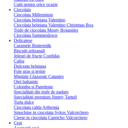
Cutii pentru orice ocazie
Ciocolata
Ciocolata Millennium
Ciocolata belgiana Valentino
Ciocolata belgiana Valentino Christmas Box
Trufe de ciocolata Monty Bojangles
Ciocolata Summerdown
Delicatese
Caramele Buttermilk
Biscuiti artizanali
Jeleuri de fructe Confidas
Cafea
Dulceata belgiana
Foie gras si terine
Migdale Glazurate Catanies
Otet balsamic
Colomba si Panettone
Specialitati din trufe de padure
Specialitati premium Jimmy Tartufi
Turta dulce
Ciocolata calda Arthemia
Smochine in ciocolata Sykos Valcorchero
Cirese in ciocolata Capricho Valcorchero
Ceai
Accesorii ceai