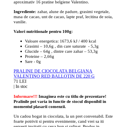
aproximativ 16 pratine belgiene Valentino.
Ingrediente:
zahar, alune de padure, grasimi vegetale,
masa de cacao, unt de cacao, lapte praf, lecitina de soia,
vanilie.
Valori nutritionale pentru 100g:
Valoare energetica: 1673,6 kJ / 400 kcal
Grasimi – 10,6g , din care saturate - 5,3g
Glucide – 64g , dintre care zahar – 53,3g
Proteine – 2,66g
Sare - 0g
PRALINE DE CIOCOLATA BELGIANA
VALENTINO RED BALLOTIN DE 220 G
71 LEI
|
In stoc
Informare!!!
Imaginea este cu titlu de prezentare!
Pralinile pot varia in functie de stocul disponibil in
momentul plasarii comenzii.
Un cadou bogat in ciocolata, la un pret convenabil. Este
foarte potrivit si pentru evenimente, cand vrei sa iti
servesti invitatii cu ceva bun si rafinat. Produs in