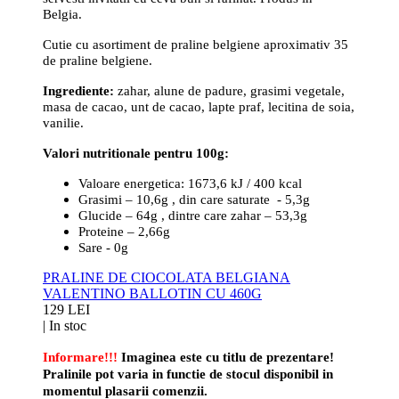
Belgia.
Cutie cu asortiment de praline belgiene aproximativ 35
de praline belgiene.
Ingrediente:
zahar, alune de padure, grasimi vegetale,
masa de cacao, unt de cacao, lapte praf, lecitina de soia,
vanilie.
Valori nutritionale pentru 100g:
Valoare energetica: 1673,6 kJ / 400 kcal
Grasimi – 10,6g , din care saturate - 5,3g
Glucide – 64g , dintre care zahar – 53,3g
Proteine – 2,66g
Sare - 0g
PRALINE DE CIOCOLATA BELGIANA
VALENTINO BALLOTIN CU 460G
129 LEI
|
In stoc
Informare!!!
Imaginea este cu titlu de prezentare!
Pralinile pot varia in functie de stocul disponibil in
momentul plasarii comenzii.