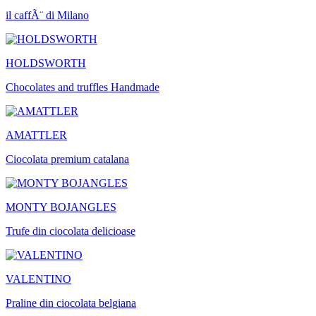
il caffÃ¨ di Milano
HOLDSWORTH
Chocolates and truffles Handmade
AMATTLER
Ciocolata premium catalana
MONTY BOJANGLES
Trufe din ciocolata delicioase
VALENTINO
Praline din ciocolata belgiana