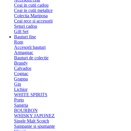
Ceai in cutii cadou
Ceai in cutii metalice
Colectia Mariposa
Ceai rece si accesorii
Seturi cadou
Gift Set
Bauturi fine
Rom
Accesorii bauturi
Armagnac
Bauturi de colectie
Brandy
Calvados
Cognac
Grappa
Gin
Lichior
WHITE SPIRITS
Porto
Sangria
BOURBON
WHISKY JAPONEZ
Single Malt Scotch
Sampanie si spumante