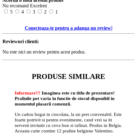
Acorda o nota acestui produs
Nu recomand
Excelent
5
4
3
2
1
Conecteaza-te pentru a adauga un review!
Reviewuri clienti:
Nu este nici un review pentru acest produs.
PRODUSE SIMILARE
Informare!!!
Imaginea este cu titlu de prezentare!
Pralinile pot varia in functie de stocul disponibil in
momentul plasarii comenzii.
Un cadou bogat in ciocolata, la un pret convenabil. Este
foarte potrivit si pentru evenimente, cand vrei sa iti
servesti invitatii cu ceva bun si rafinat. Produs in Belgia.
Aceasta cutie contine 12 praline belgiene Valentino.