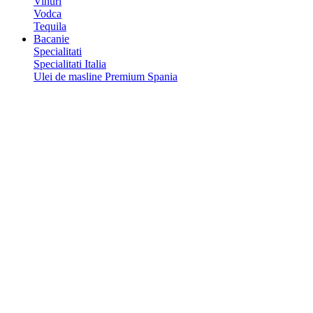
Vinuri
Vodca
Tequila
Bacanie
Specialitati
Specialitati Italia
Ulei de masline Premium Spania