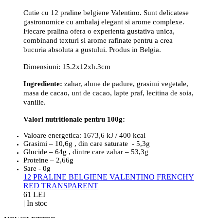
Cutie cu 12 praline
belgiene Valentino. Sunt delicatese
gastronomice cu ambalaj elegant si arome complexe.
Fiecare pralina ofera o experienta gustativa unica,
combinand texturi si arome rafinate pentru a crea
bucuria absoluta a gustului. Produs in Belgia.
Dimensiuni:
15.2x12xh.3cm
Ingrediente:
zahar, alune de padure, grasimi vegetale,
masa de cacao, unt de cacao, lapte praf, lecitina de soia,
vanilie.
Valori nutritionale pentru 100g:
Valoare energetica: 1673,6 kJ / 400 kcal
Grasimi – 10,6g , din care saturate - 5,3g
Glucide – 64g , dintre care zahar – 53,3g
Proteine – 2,66g
Sare - 0g
12 PRALINE BELGIENE VALENTINO FRENCHY
RED TRANSPARENT
61 LEI
|
In stoc