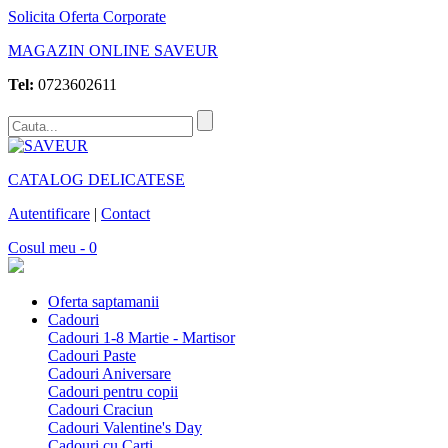
Solicita Oferta Corporate
MAGAZIN ONLINE SAVEUR
Tel:
0723602611
CATALOG DELICATESE
Autentificare
|
Contact
Cosul meu - 0
Oferta saptamanii
Cadouri
Cadouri 1-8 Martie - Martisor
Cadouri Paste
Cadouri Aniversare
Cadouri pentru copii
Cadouri Craciun
Cadouri Valentine's Day
Cadouri cu Carti