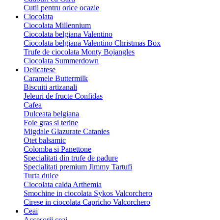
Cutii pentru orice ocazie
Ciocolata
Ciocolata Millennium
Ciocolata belgiana Valentino
Ciocolata belgiana Valentino Christmas Box
Trufe de ciocolata Monty Bojangles
Ciocolata Summerdown
Delicatese
Caramele Buttermilk
Biscuiti artizanali
Jeleuri de fructe Confidas
Cafea
Dulceata belgiana
Foie gras si terine
Migdale Glazurate Catanies
Otet balsamic
Colomba si Panettone
Specialitati din trufe de padure
Specialitati premium Jimmy Tartufi
Turta dulce
Ciocolata calda Arthemia
Smochine in ciocolata Sykos Valcorchero
Cirese in ciocolata Capricho Valcorchero
Ceai
Accesorii ceai