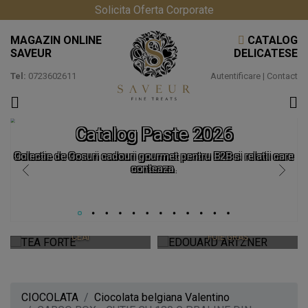
Solicita Oferta Corporate
MAGAZIN ONLINE
CATALOG
SAVEUR
DELICATESE
Tel:
0723602611
Autentificare
|
Contact
Catalog Paste 2026
Colectie de Cosuri cadouri gourmet pentru B2B si relatii care
conteaza.
TEA FORTE
EDOUARD ARTZNER
CEAIURI PREMIUM SI ACCESORII
CEAI
FOIE GRAS
CIOCOLATA
Ciocolata belgiana Valentino