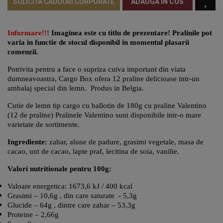
SOLICITA CADOURI CORPORATE
ADAUGA IN COS
Informare!!!
Imaginea este cu titlu de prezentare! Pralinile pot
varia in functie de stocul disponibil in momentul plasarii
comenzii.
Potrivita pentru a face o supriza cuiva important din viata
dumneavoastra, Cargo Box ofera 12 praline delicioase intr-un
ambalaj special din lemn. Produs in Belgia.
Cutie de lemn tip cargo cu ballotin de 180g cu praline Valentino
(12 de praline) Pralinele Valentino sunt disponibile intr-o mare
varietate de sortimente.
Ingrediente:
zahar, alune de padure, grasimi vegetale, masa de
cacao, unt de cacao, lapte praf, lecitina de soia, vanilie.
Valori nutritionale pentru 100g:
Valoare energetica: 1673,6 kJ / 400 kcal
Grasimi – 10,6g , din care saturate - 5,3g
Glucide – 64g , dintre care zahar – 53,3g
Proteine – 2,66g