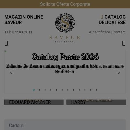
Solicita Oferta Corporate
MAGAZIN ONLINE
CATALOG
SAVEUR
DELICATESE
Tel:
0723602611
Autentificare
|
Contact
Catalog Paste 2026
Colectie de Cosuri cadouri gourmet pentru B2B si relatii care
conteaza.
EDOUARD ARTZNER
HARDY
FOIE GRAS
IL CAFFÃ¨ DI MILANO
Cadouri