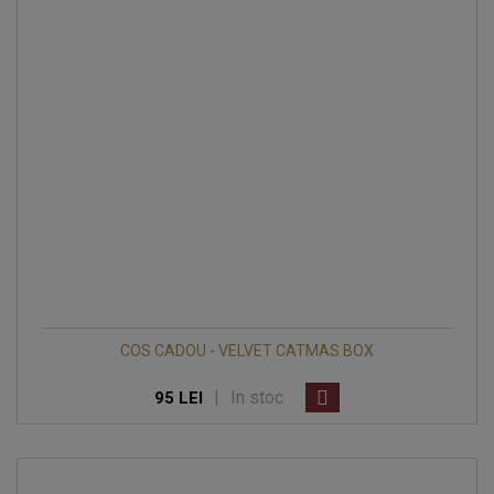
COS CADOU - VELVET CATMAS BOX
|
In stoc
95 LEI