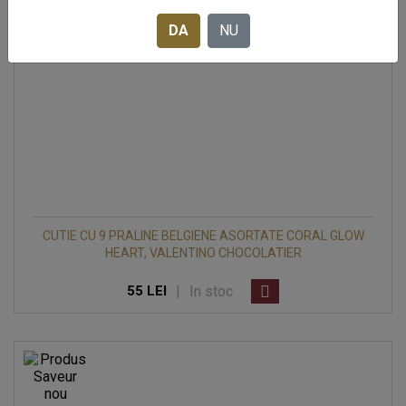
DA
NU
CUTIE CU 9 PRALINE BELGIENE ASORTATE CORAL GLOW
HEART, VALENTINO CHOCOLATIER
|
In stoc
55 LEI