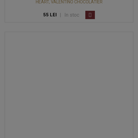
HEART, VALENTINO CHOCOLATIER
|
In stoc
55 LEI