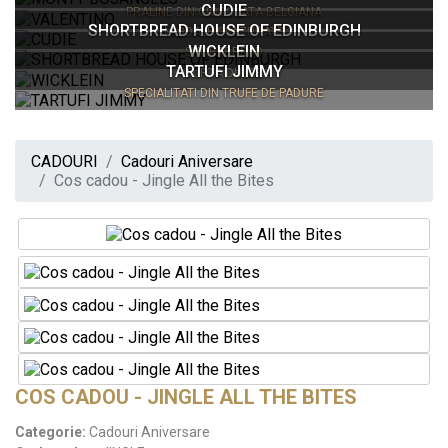
CUDIE
PRALINE DIN CIOCOLATA BELGIANA
SHORTBREAD HOUSE OF EDINBURGH
MIGDALE GLAZURATE
WICKLEIN
SHORTBREAD
TARTUFI JIMMY
TURTA DULCE
SPECIALITATI DIN TRUFE DE PADURE
CADOURI
Cadouri Aniversare
Cos cadou - Jingle All the Bites
COS CADOU - JINGLE ALL THE BITES
Categorie:
Cadouri Aniversare