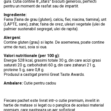
gura. Cutia contine 8 „stars” biscuiti generosi, perfecti
pentru un moment de rasfat sau de impartit.
Ingrediente:
Faina (faina de grau (gluten), calciu, fier, niacina, tiamina), unt
(LAPTE, sare), zahar, faina de orez, uleiuri vegetale (ulei de
palmier sustenabil segregat, ulei de rapita).
Alergeni:
Contine gluten (grau) si lapte. De asemenea, poate contine
urme de nuci, soia si oua.
Valori nutritionale (per 100 g):
Energie 528 kcal, grasimi totale 30 g, din care acizi grasi
saturati 20 g, carbohidrati 60 g, din care zaharuri 21 g,
proteine 5 g, sare 0,8 g.
Produsul a castigat premii Great Taste Awards.
Ambalare:
Cutie pentru cadou
Fiecare pachet este livrat intr-o cutie premium, invelit in
hartie de matase si legat cu o panglica de acelasi material
premium, care pastreaza un aer sofisticat.