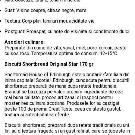
Gust: Visine coapte, cirese negre, mure
Textura: Corp plin, taninuri moi, aciditate vie
Postgust: Proaspat, cu note de visinata si condimente dulci
Asocieri culinare:
Preparate din carne de vita, vanat, miel, porc, curcan, paste
cu sos rosu. Temperatura optima de consum: 12-15°C.
Biscuiti Shortbread Original Star 170 gr
Shortbread House of Edinburgh este o brutarie-familiala din
inima capitalei Scotiei, Edinburgh, cunoscuta pentru biscuitii
shortbread preparati de mana dupa retete traditionale.
Brandul se bazeaza pe valori precum ingrediente de cea
mai buna calitate, proces artizanal si respect pentru
mostenirea culinara scotiana. Produsele lor au castigat
peste 100 de premii Great Taste, ceea ce atesta gustul,
textura si autenticitatea oferite.
Biscuitii shortbread, preparati dupa reteta traditionala cu unt
fin, au o textura frageda si un gust rafinat, care se topeste in