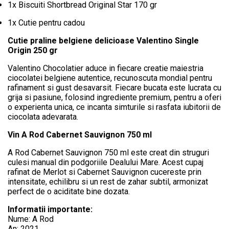
1x Biscuiti Shortbread Original Star 170 gr
1x Cutie pentru cadou
Cutie praline belgiene delicioase Valentino Single
Origin 250 gr
Valentino Chocolatier aduce in fiecare creatie maiestria
ciocolatei belgiene autentice, recunoscuta mondial pentru
rafinament si gust desavarsit. Fiecare bucata este lucrata cu
grija si pasiune, folosind ingrediente premium, pentru a oferi
o experienta unica, ce incanta simturile si rasfata iubitorii de
ciocolata adevarata.
Vin A Rod Cabernet Sauvignon 750 ml
A Rod Cabernet Sauvignon 750 ml este creat din struguri
culesi manual din podgoriile Dealului Mare. Acest cupaj
rafinat de Merlot si Cabernet Sauvignon cucereste prin
intensitate, echilibru si un rest de zahar subtil, armonizat
perfect de o aciditate bine dozata.
Informatii importante:
Nume: A Rod
An: 2021