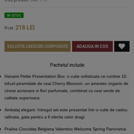
Cod produs:
CAD 119
IN STOC
218
LEI
Pret:
SOLICITA CADOURI CORPORATE
ADAUGA IN COS
Pachetul include:
Hanami Petite Presentation Box
:
o cutie sofisticata ce contine 10
infuzii piramidale de ceai Cherry Blossom, un amestec organic de
cirese acrisoare si flori parfumate, combinat cu ceai verde de
calitate superioara.
Ambalaj elegant
:
întregul set este prezentat într-o cutie de cadou
rafinata, gata pentru a fi oferita celor dragi.
Praline Ciocolata Belgiana Valentino
Welcome Spring Panorama.