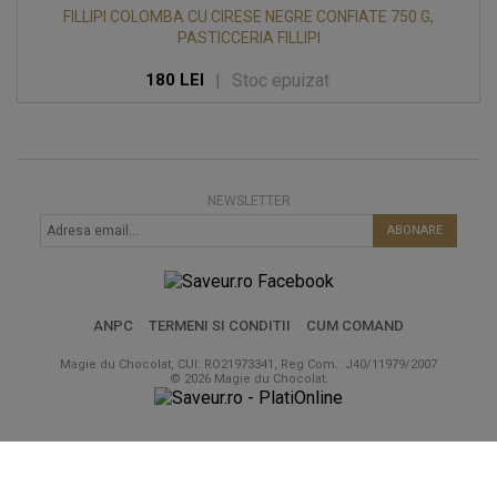
FILLIPI COLOMBA CU CIRESE NEGRE CONFIATE 750 G,
PASTICCERIA FILLIPI
|
Stoc epuizat
180 LEI
NEWSLETTER
ABONARE
ANPC
TERMENI SI CONDITII
CUM COMAND
Magie du Chocolat, CUI: RO21973341, Reg Com.: J40/11979/2007
© 2026 Magie du Chocolat.