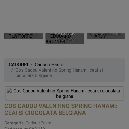
TEA FORTE
EDOUARD
HARDY
CEAIURI PREMIUM SI
ARTZNER
ACCESORII CEAI
IL CAFFÃ¨ DI MILANO
FOIE GRAS
CADOURI
Cadouri Paste
Cos Cadou Valentino Spring Hanami: ceai si
ciocolata belgiana
COS CADOU VALENTINO SPRING HANAMI:
CEAI SI CIOCOLATA BELGIANA
Categorie:
Cadouri Paste