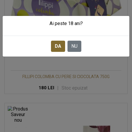
Ai peste 18 ani?
DA
NU
FILLIPI COLOMBA CU PERE SI CIOCOLATA 750G
|
Stoc epuizat
180 LEI