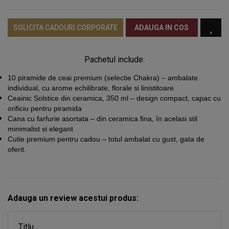
SOLICITA CADOURI CORPORATE
ADAUGA IN COS
Pachetul include:
10 piramide de ceai premium
(selectie Chakra) – ambalate
individual, cu arome echilibrate, florale si linistitoare
Ceainic Solstice din ceramica
, 350 ml – design compact, capac cu
orificiu pentru piramida
Cana cu farfurie asortata
– din ceramica fina, în acelasi stil
minimalist si elegant
Cutie premium pentru cadou
– totul ambalat cu gust, gata de
oferit.
Adauga un review acestui produs:
Titlu