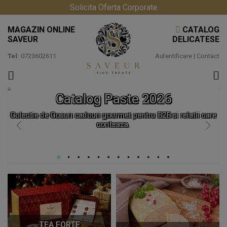
Solicita Oferta Corporate
MAGAZIN ONLINE
CATALOG
SAVEUR
DELICATESE
Tel:
0723602611
Autentificare
|
Contact
Catalog Paste 2026
Colectie de Cosuri cadouri gourmet pentru B2B si relatii care
conteaza.
TEA FORTE