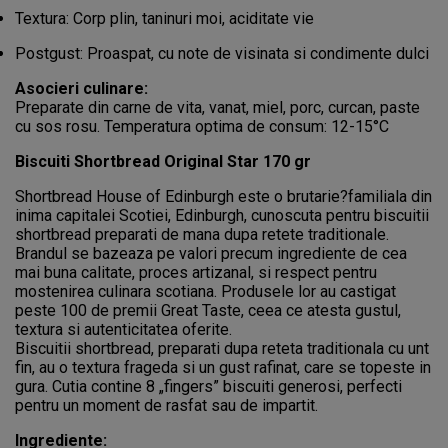
Textura: Corp plin, taninuri moi, aciditate vie
Postgust: Proaspat, cu note de visinata si condimente dulci
Asocieri culinare:
Preparate din carne de vita, vanat, miel, porc, curcan, paste
cu sos rosu. Temperatura optima de consum: 12-15°C
Biscuiti Shortbread Original Star 170 gr
Shortbread House of Edinburgh este o brutarie?familiala din
inima capitalei Scotiei, Edinburgh, cunoscuta pentru biscuitii
shortbread preparati de mana dupa retete traditionale.
Brandul se bazeaza pe valori precum ingrediente de cea
mai buna calitate, proces artizanal, si respect pentru
mostenirea culinara scotiana. Produsele lor au castigat
peste 100 de premii Great Taste, ceea ce atesta gustul,
textura si autenticitatea oferite.
Biscuitii shortbread, preparati dupa reteta traditionala cu unt
fin, au o textura frageda si un gust rafinat, care se topeste in
gura. Cutia contine 8 „fingers” biscuiti generosi, perfecti
pentru un moment de rasfat sau de impartit.
Ingrediente: