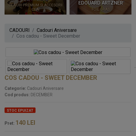
EDOUARD ARTZNER
CEAIURI PREMIUM SI ACCESORII
CEAI
FOIE GRAS
CADOURI
Cadouri Aniversare
Cos cadou - Sweet December
COS CADOU - SWEET DECEMBER
Categorie:
Cadouri Aniversare
Cod produs:
DECEMBER
STOC EPUIZAT
140
LEI
Pret: