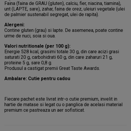
Faina (faina de GRAU (gluten), calciu, fier, niacina, tiamina),
unt (LAPTE, sare), zahar, faina de orez, uleiuri vegetale (ulei
de palmier sustenabil segregat, ulei de rapita).
Alergeni:
Contine gluten (grau) si lapte. De asemenea, poate contine
urme de nuci, soia si oua.
Valori nutritionale (per 100 g):
Energie 528 kcal, grasimi totale 30 g, din care acizi grasi
saturati 20 g, carbohidrati 60 g, din care zaharuri 21 g,
proteine 5 g, sare 0,8 g.
Produsul a castigat premii Great Taste Awards.
Ambalare: Cutie pentru cadou
Fiecare pachet este livrat intr-o cutie premium, invelit in
hartie de matase si legat cu o panglica de acelasi material
premium ce pastreaza un aer sofisticat.