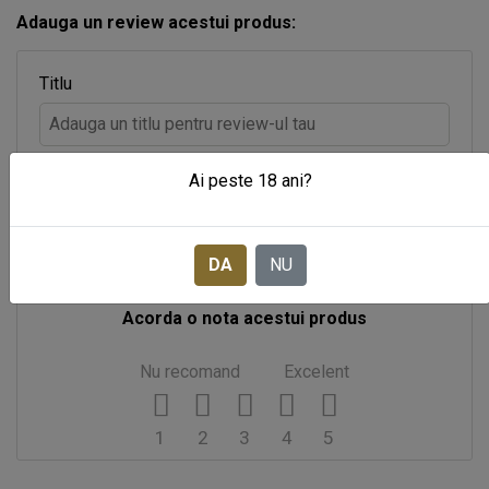
Adauga un review acestui produs:
Titlu
Comentariu
Ai peste 18 ani?
DA
NU
Acorda o nota acestui produs
Nu recomand
Excelent
1
2
3
4
5