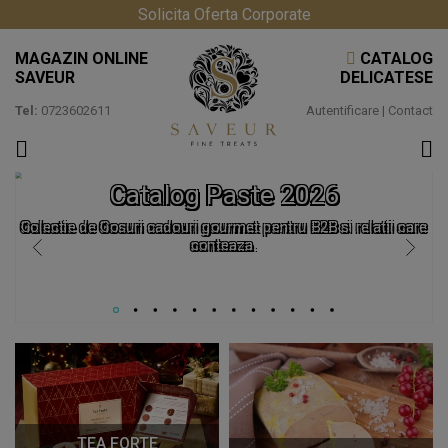
Solicita Oferta Corporate
MAGAZIN ONLINE
CATALOG
SAVEUR
DELICATESE
Tel:
0723602611
Autentificare
|
Contact
Catalog Paste 2026
Colectie de Cosuri cadouri gourmet pentru B2B si relatii care
conteaza.
TEA FORTE