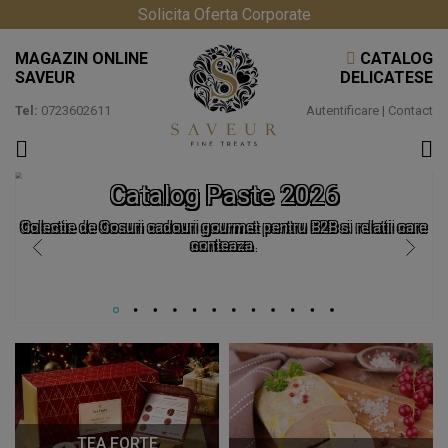
Solicita Oferta Corporate
MAGAZIN ONLINE
CATALOG
SAVEUR
DELICATESE
Tel:
0723602611
Autentificare
|
Contact
Catalog Paste 2026
Colectie de Cosuri cadouri gourmet pentru B2B si relatii care
conteaza.
TEA FORTE