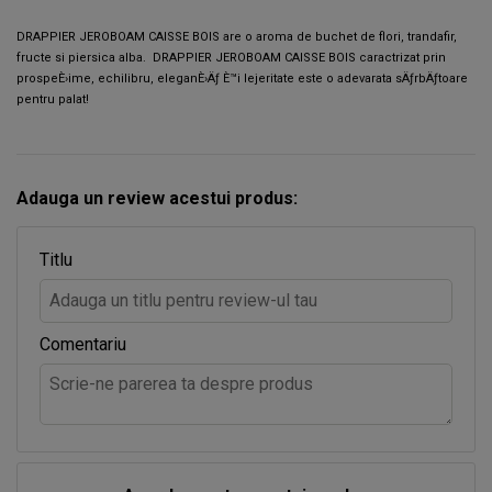
DRAPPIER JEROBOAM CAISSE BOIS are o aroma de buchet de flori, trandafir,
fructe si piersica alba. DRAPPIER JEROBOAM CAISSE BOIS caractrizat prin
prospeÈ›ime, echilibru, eleganÈ›Äƒ È™i lejeritate este o adevarata sÄƒrbÄƒtoare
pentru palat!
Adauga un review acestui produs:
Titlu
Comentariu