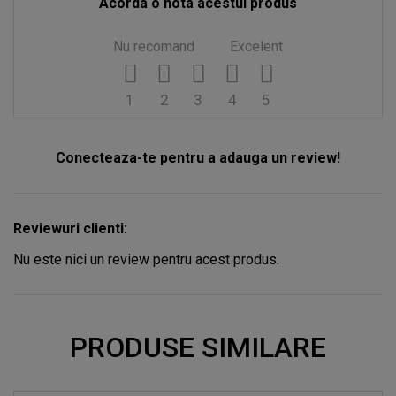
Acorda o nota acestui produs
Nu recomand
Excelent
1
2
3
4
5
Conecteaza-te pentru a adauga un review!
Reviewuri clienti:
Nu este nici un review pentru acest produs.
PRODUSE SIMILARE