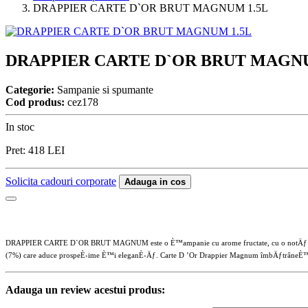
DRAPPIER CARTE D`OR BRUT MAGNUM 1.5L
DRAPPIER CARTE D`OR BRUT MAGNU
Categorie:
Sampanie si spumante
Cod produs:
cez178
In stoc
Pret:
418
LEI
Solicita cadouri corporate
Adauga in cos
DRAPPIER CARTE D`OR BRUT MAGNUM este o È™ampanie cu arome fructate, cu o notÄƒ de
(7%) care aduce prospeÈ›ime È™i eleganÈ›Äƒ. Carte D ’Or Drappier Magnum îmbÄƒtrâneÈ™te c
Adauga un review acestui produs: