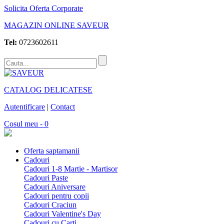
Solicita Oferta Corporate
MAGAZIN ONLINE SAVEUR
Tel:
0723602611
CATALOG DELICATESE
Autentificare
|
Contact
Cosul meu - 0
Oferta saptamanii
Cadouri
Cadouri 1-8 Martie - Martisor
Cadouri Paste
Cadouri Aniversare
Cadouri pentru copii
Cadouri Craciun
Cadouri Valentine's Day
Cadouri cu Carti