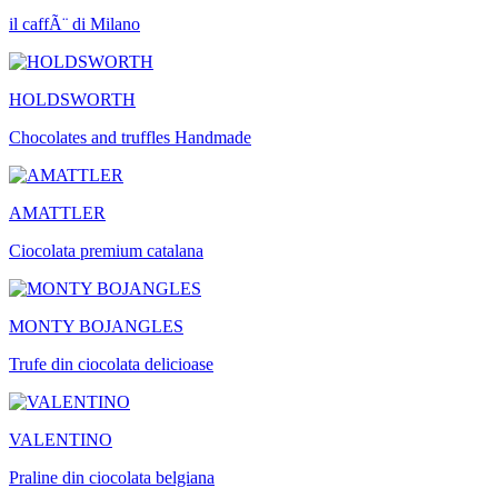
il caffÃ¨ di Milano
HOLDSWORTH
Chocolates and truffles Handmade
AMATTLER
Ciocolata premium catalana
MONTY BOJANGLES
Trufe din ciocolata delicioase
VALENTINO
Praline din ciocolata belgiana