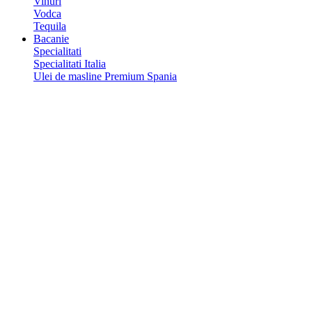
Vinuri
Vodca
Tequila
Bacanie
Specialitati
Specialitati Italia
Ulei de masline Premium Spania