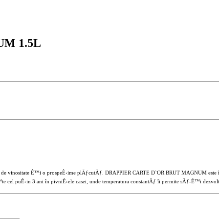
M 1.5L
 vinositate È™i o prospeÈ›ime plÄƒcutÄƒ. DRAPPIER CARTE D`OR BRUT MAGNUM este îmbog
el puÈ›in 3 ani în pivniÈ›ele casei, unde temperatura constantÄƒ îi permite sÄƒ-È™i dezvol