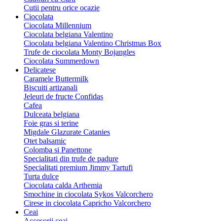
Cutii pentru orice ocazie
Ciocolata
Ciocolata Millennium
Ciocolata belgiana Valentino
Ciocolata belgiana Valentino Christmas Box
Trufe de ciocolata Monty Bojangles
Ciocolata Summerdown
Delicatese
Caramele Buttermilk
Biscuiti artizanali
Jeleuri de fructe Confidas
Cafea
Dulceata belgiana
Foie gras si terine
Migdale Glazurate Catanies
Otet balsamic
Colomba si Panettone
Specialitati din trufe de padure
Specialitati premium Jimmy Tartufi
Turta dulce
Ciocolata calda Arthemia
Smochine in ciocolata Sykos Valcorchero
Cirese in ciocolata Capricho Valcorchero
Ceai
Accesorii ceai