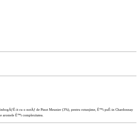
ÄƒÈ›it cu o notÄƒ de Pinot Meunier (3%), pentru rotunjime, È™i puÈ›in Chardonnay
te aromele È™i complexitatea.