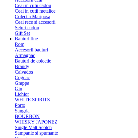
Ceai in cutii cadou
Ceai in cutii metalice
Colectia Mariposa
Ceai rece si accesorii
Seturi cadou
Gift Set
Bauturi fine
Rom
Accesorii bauturi
Armagnac
Bauturi de colectie
Brandy
Calvados
Cognac
Grappa
Gin
Lichior
WHITE SPIRITS
Porto
Sangria
BOURBON
WHISKY JAPONEZ
Single Malt Scotch
Sampanie si spumante