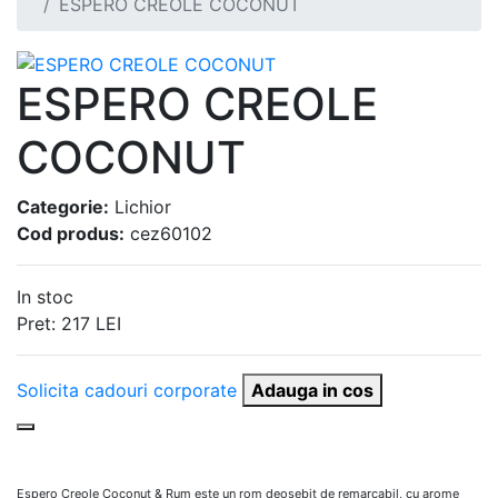
ESPERO CREOLE COCONUT
ESPERO CREOLE
COCONUT
Categorie:
Lichior
Cod produs:
cez60102
In stoc
Pret:
217
LEI
Solicita cadouri corporate
Adauga in cos
Espero Creole Coconut & Rum este un rom deosebit de remarcabil, cu arome