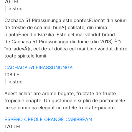
70 LEI
|
In stoc
Cachaca 51 Pirassununga este confecÈ›ionat din soiuri
de trestie de cea mai bunÄƒ calitate, din inima
plantaÈ›iei din Brazilia. Este cel mai vândut brand
de Cachaca 51 Pirassununga din lume (din 2013) È™i,
într-adevÄƒr, cel de-al doilea cel mai bine vândut dintre
toate spirtele lumii.
CACHACA 51 PIRASSUNUNGA
108 LEI
|
In stoc
Acest lichior are arome bogate, fructate de fructe
tropicale coapte. Un gust moale si plin de portocalele
ce se combina elegant cu notele fructate-picante.
ESPERO CREOLE ORANGE CARIBBEAN
170 LEI