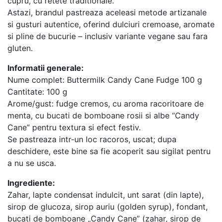
cupru, cu retete traditionale.
Astazi, brandul pastreaza aceleasi metode artizanale
si gusturi autentice, oferind dulciuri cremoase, aromate
si pline de bucurie – inclusiv variante vegane sau fara
gluten.
Informatii generale:
Nume complet: Buttermilk Candy Cane Fudge 100 g
Cantitate: 100 g
Arome/gust: fudge cremos, cu aroma racoritoare de
menta, cu bucati de bomboane rosii si albe “Candy
Cane” pentru textura si efect festiv.
Se pastreaza intr-un loc racoros, uscat; dupa
deschidere, este bine sa fie acoperit sau sigilat pentru
a nu se usca.
Ingrediente:
Zahar, lapte condensat indulcit, unt sarat (din lapte),
sirop de glucoza, sirop auriu (golden syrup), fondant,
bucati de bomboane „Candy Cane” (zahar, sirop de