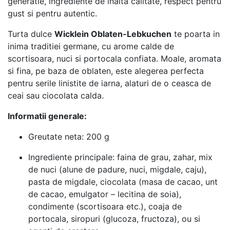
generatie, ingrediente de inalta calitate, respect pentru
gust si pentru autentic.
Turta dulce
Wicklein Oblaten-Lebkuchen
te poarta in
inima traditiei germane, cu arome calde de
scortisoara, nuci si portocala confiata. Moale, aromata
si fina, pe baza de oblaten, este alegerea perfecta
pentru serile linistite de iarna, alaturi de o ceasca de
ceai sau ciocolata calda.
Informatii generale:
Greutate neta: 200 g
Ingrediente principale: faina de grau, zahar, mix
de nuci (alune de padure, nuci, migdale, caju),
pasta de migdale, ciocolata (masa de cacao, unt
de cacao, emulgator – lecitina de soia),
condimente (scortisoara etc.), coaja de
portocala, siropuri (glucoza, fructoza), ou si