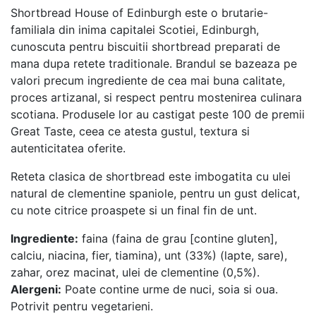
Shortbread House of Edinburgh este o brutarie-
familiala din inima capitalei Scotiei, Edinburgh,
cunoscuta pentru biscuitii shortbread preparati de
mana dupa retete traditionale. Brandul se bazeaza pe
valori precum ingrediente de cea mai buna calitate,
proces artizanal, si respect pentru mostenirea culinara
scotiana. Produsele lor au castigat peste 100 de premii
Great Taste, ceea ce atesta gustul, textura si
autenticitatea oferite.
Reteta clasica de shortbread este imbogatita cu ulei
natural de clementine spaniole, pentru un gust delicat,
cu note citrice proaspete si un final fin de unt.
Ingrediente:
faina (faina de grau [contine gluten],
calciu, niacina, fier, tiamina), unt (33%) (lapte, sare),
zahar, orez macinat, ulei de clementine (0,5%).
Alergeni:
Poate contine urme de nuci, soia si oua.
Potrivit pentru vegetarieni.