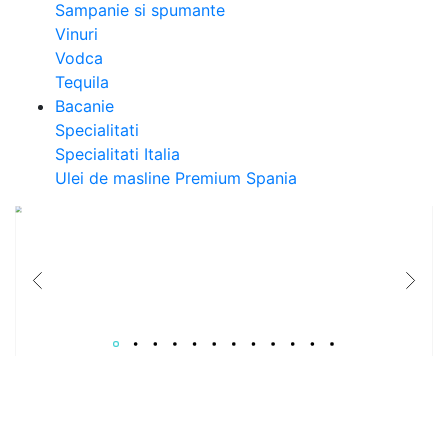
Sampanie si spumante
Vinuri
Vodca
Tequila
Bacanie
Specialitati
Specialitati Italia
Ulei de masline Premium Spania
Catalog Paste 2026
Colectie de Cosuri cadouri gourmet pentru B2B si relatii care conteaza.