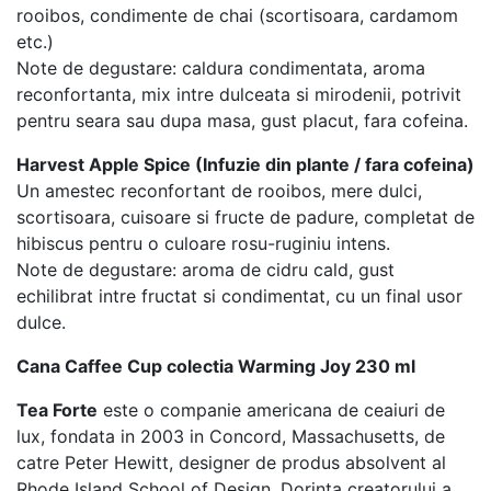
rooibos, condimente de chai (scortisoara, cardamom
etc.)
Note de degustare: caldura condimentata, aroma
reconfortanta, mix intre dulceata si mirodenii, potrivit
pentru seara sau dupa masa, gust placut, fara cofeina.
Harvest Apple Spice (Infuzie din plante / fara cofeina)
Un amestec reconfortant de rooibos, mere dulci,
scortisoara, cuisoare si fructe de padure, completat de
hibiscus pentru o culoare rosu-ruginiu intens.
Note de degustare: aroma de cidru cald, gust
echilibrat intre fructat si condimentat, cu un final usor
dulce.
Cana Caffee Cup colectia Warming Joy 230 ml
Tea Forte
este o companie americana de ceaiuri de
lux, fondata in 2003 in Concord, Massachusetts, de
catre Peter Hewitt, designer de produs absolvent al
Rhode Island School of Design. Dorinta creatorului a