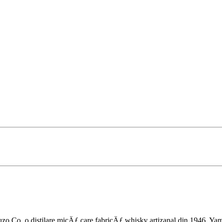
o Co, o distilare micÄƒ care fabricÄƒ whisky artizanal din 1946. Yama