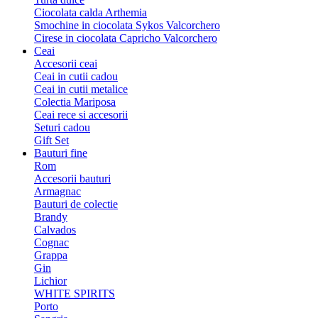
Ciocolata calda Arthemia
Smochine in ciocolata Sykos Valcorchero
Cirese in ciocolata Capricho Valcorchero
Ceai
Accesorii ceai
Ceai in cutii cadou
Ceai in cutii metalice
Colectia Mariposa
Ceai rece si accesorii
Seturi cadou
Gift Set
Bauturi fine
Rom
Accesorii bauturi
Armagnac
Bauturi de colectie
Brandy
Calvados
Cognac
Grappa
Gin
Lichior
WHITE SPIRITS
Porto