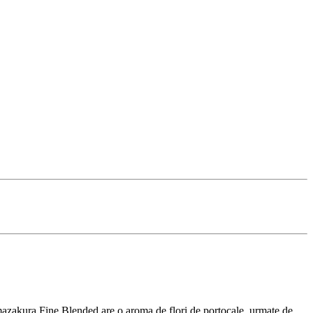
zakura Fine Blended are o aroma de flori de portocale, urmate de