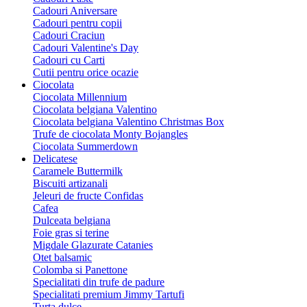
Cadouri Aniversare
Cadouri pentru copii
Cadouri Craciun
Cadouri Valentine's Day
Cadouri cu Carti
Cutii pentru orice ocazie
Ciocolata
Ciocolata Millennium
Ciocolata belgiana Valentino
Ciocolata belgiana Valentino Christmas Box
Trufe de ciocolata Monty Bojangles
Ciocolata Summerdown
Delicatese
Caramele Buttermilk
Biscuiti artizanali
Jeleuri de fructe Confidas
Cafea
Dulceata belgiana
Foie gras si terine
Migdale Glazurate Catanies
Otet balsamic
Colomba si Panettone
Specialitati din trufe de padure
Specialitati premium Jimmy Tartufi
Turta dulce