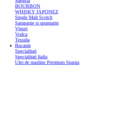
Sangria
BOURBON
WHISKY JAPONEZ
Single Malt Scotch
Sampanie si spumante
Vinuri
Vodca
Tequila
Bacanie
Specialitati
Specialitati Italia
Ulei de masline Premium Spania