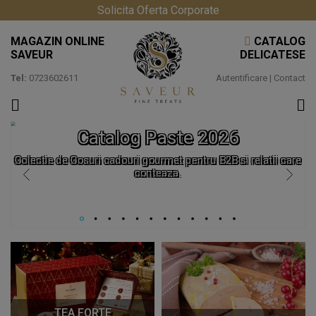
Solicita Oferta Corporate
MAGAZIN ONLINE
CATALOG
SAVEUR
DELICATESE
Tel:
0723602611
Autentificare
|
Contact
Catalog Paste 2026
Colectie de Cosuri cadouri gourmet pentru B2B si relatii care
conteaza.
TEA FORTE