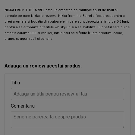
NIKKA FROM THE BARREL este un amestec de multiple tipuri de malt si
cereale pe care Nikka le rezerva. Nikka from the Barrel a fost creat pentru a
oferi aromele si bogatia din butoaiele in care sunt depozitate timp de 3-6 luni,
pentru a se armoniza diferitele whisky-uri si a se stabiliza. Buchetul este dulce
datorita caramelului si vaniliei, intalnindu-se diferite fructe precum: caise,
prune, struguri rosii si banana.
Adauga un review acestui produs:
Titlu
Comentariu