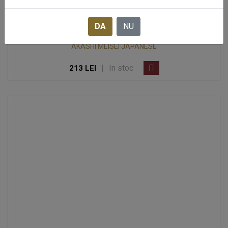
DA
NU
AKASHI MEISEI JAPANESE
|
In stoc
213 LEI