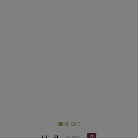
NIKKA 12YO
|
In stoc
631 LEI