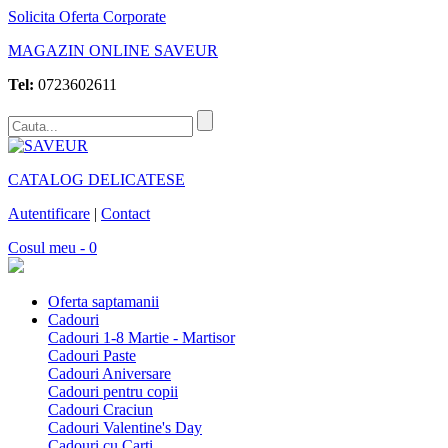
Solicita Oferta Corporate
MAGAZIN ONLINE SAVEUR
Tel:
0723602611
CATALOG DELICATESE
Autentificare
|
Contact
Cosul meu - 0
Oferta saptamanii
Cadouri
Cadouri 1-8 Martie - Martisor
Cadouri Paste
Cadouri Aniversare
Cadouri pentru copii
Cadouri Craciun
Cadouri Valentine's Day
Cadouri cu Carti