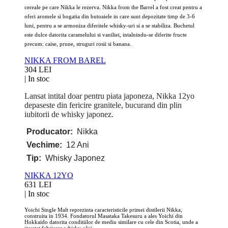
cereale pe care Nikka le rezerva. Nikka from the Barrel a fost creat pentru a
oferi aromele si bogatia din butoaiele in care sunt depozitate timp de 3-6
luni, pentru a se armoniza diferitele whisky-uri si a se stabiliza. Buchetul
este dulce datorita caramelului si vaniliei, intalnindu-se diferite fructe
precum: caise, prune, struguri rosii si banana.
NIKKA FROM BAREL
304 LEI
|
In stoc
Lansat intital doar pentru piata japoneza, Nikka 12yo
depaseste din fericire granitele, bucurand din plin
iubitorii de whisky japonez.
Producator:
Nikka
Vechime:
12 Ani
Tip:
Whisky Japonez
NIKKA 12YO
631 LEI
|
In stoc
Yoichi Single Malt reprezinta caracteristicile primei distilerii Nikka,
construita in 1934. Fondatorul Masataka Takesuru a ales Yoichi din
Hokkaido datorita conditiilor de mediu similare cu cele din Scotia, unde a
invatat fabricare whisky-ului.