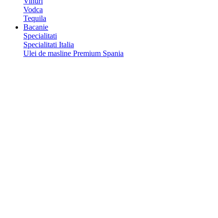
Vinuri
Vodca
Tequila
Bacanie
Specialitati
Specialitati Italia
Ulei de masline Premium Spania