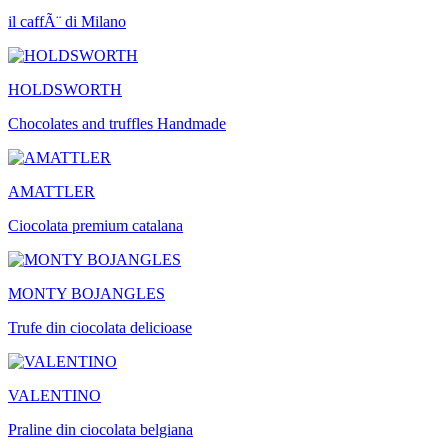
il caffÃ¨ di Milano
HOLDSWORTH
Chocolates and truffles Handmade
AMATTLER
Ciocolata premium catalana
MONTY BOJANGLES
Trufe din ciocolata delicioase
VALENTINO
Praline din ciocolata belgiana