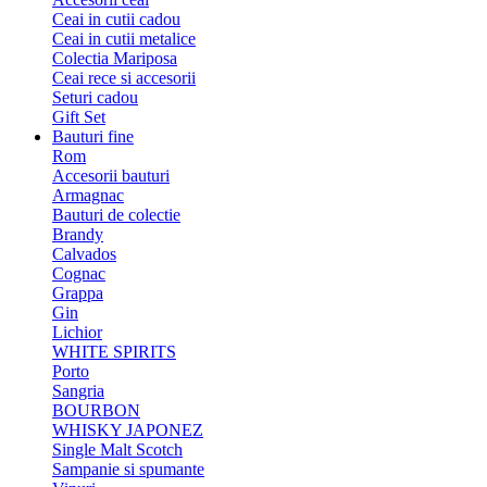
Ceai in cutii cadou
Ceai in cutii metalice
Colectia Mariposa
Ceai rece si accesorii
Seturi cadou
Gift Set
Bauturi fine
Rom
Accesorii bauturi
Armagnac
Bauturi de colectie
Brandy
Calvados
Cognac
Grappa
Gin
Lichior
WHITE SPIRITS
Porto
Sangria
BOURBON
WHISKY JAPONEZ
Single Malt Scotch
Sampanie si spumante