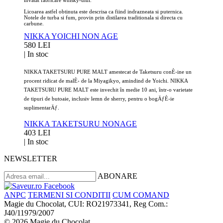
Licoarea astfel obtinuta este descrisa ca fiind indrazneata si puternica.
Notele de turba si fum, provin prin distilarea traditionala si directa cu
carbune.
NIKKA YOICHI NON AGE
580 LEI
|
In stoc
NIKKA TAKETSURU PURE MALT amestecat de Taketsuru conÈ›ine un
procent ridicat de malÈ› de la Miyagikyo, amindind de Yoichi. NIKKA
TAKETSURU PURE MALT este invechit în medie 10 ani, într-o varietate
de tipuri de butoaie, inclusiv lemn de sherry, pentru o bogÄƒÈ›ie
suplimentarÄƒ.
NIKKA TAKETSURU NONAGE
403 LEI
|
In stoc
NEWSLETTER
ABONARE
ANPC
TERMENI SI CONDITII
CUM COMAND
Magie du Chocolat, CUI: RO21973341, Reg Com.:
J40/11979/2007
© 2026 Magie du Chocolat.