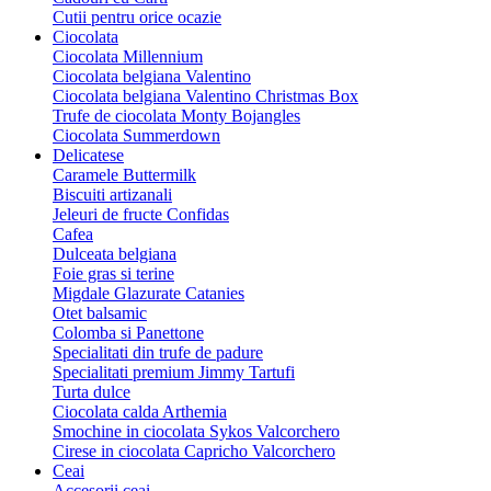
Cutii pentru orice ocazie
Ciocolata
Ciocolata Millennium
Ciocolata belgiana Valentino
Ciocolata belgiana Valentino Christmas Box
Trufe de ciocolata Monty Bojangles
Ciocolata Summerdown
Delicatese
Caramele Buttermilk
Biscuiti artizanali
Jeleuri de fructe Confidas
Cafea
Dulceata belgiana
Foie gras si terine
Migdale Glazurate Catanies
Otet balsamic
Colomba si Panettone
Specialitati din trufe de padure
Specialitati premium Jimmy Tartufi
Turta dulce
Ciocolata calda Arthemia
Smochine in ciocolata Sykos Valcorchero
Cirese in ciocolata Capricho Valcorchero
Ceai
Accesorii ceai