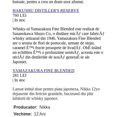
butoaie, pentru a crea un dram usor afumat.
HAKUSHU DISTILLER'S RESERVE
760 LEI
|
In stoc
Whisky-ul Yamazakura Fine Blended este realizat de
Sasanokawa Shuzo Co, o distilare micÄƒ care fabricÄƒ
whisky artizanal din 1946. Yamazakura Fine Blended
are o aroma de flori de portocale, urmate de stejar,
caramel È™i fructe proaspete de livadÄƒ. ObÈ›inând
un echilibru È™i o profunzime seninÄƒ, aceasta este o
sticlÄƒ din distileriile de nouÄƒ generaÈ›ie ale
Japoniei.
YAMAZAKURA FINE BLENDED
281 LEI
|
In stoc
Lansat intital doar pentru piata japoneza, Nikka 12yo
depaseste din fericire granitele, bucurand din plin
iubitorii de whisky japonez.
Producator:
Nikka
Vechime:
12 Ani