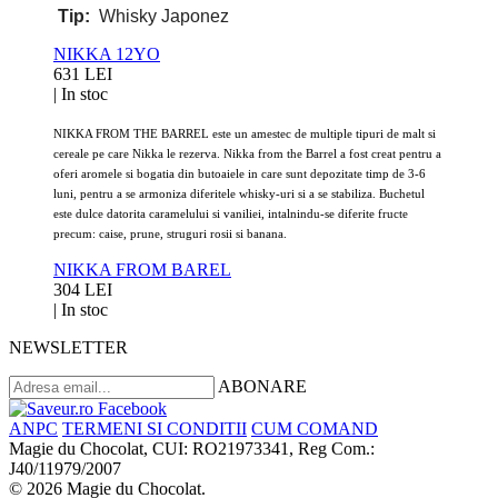
Tip:
Whisky Japonez
NIKKA 12YO
631 LEI
|
In stoc
NIKKA FROM THE BARREL este un amestec de multiple tipuri de malt si
cereale pe care Nikka le rezerva. Nikka from the Barrel a fost creat pentru a
oferi aromele si bogatia din butoaiele in care sunt depozitate timp de 3-6
luni, pentru a se armoniza diferitele whisky-uri si a se stabiliza. Buchetul
este dulce datorita caramelului si vaniliei, intalnindu-se diferite fructe
precum: caise, prune, struguri rosii si banana.
NIKKA FROM BAREL
304 LEI
|
In stoc
NEWSLETTER
ABONARE
ANPC
TERMENI SI CONDITII
CUM COMAND
Magie du Chocolat, CUI: RO21973341, Reg Com.:
J40/11979/2007
© 2026 Magie du Chocolat.