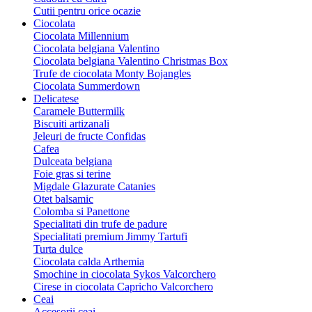
Cutii pentru orice ocazie
Ciocolata
Ciocolata Millennium
Ciocolata belgiana Valentino
Ciocolata belgiana Valentino Christmas Box
Trufe de ciocolata Monty Bojangles
Ciocolata Summerdown
Delicatese
Caramele Buttermilk
Biscuiti artizanali
Jeleuri de fructe Confidas
Cafea
Dulceata belgiana
Foie gras si terine
Migdale Glazurate Catanies
Otet balsamic
Colomba si Panettone
Specialitati din trufe de padure
Specialitati premium Jimmy Tartufi
Turta dulce
Ciocolata calda Arthemia
Smochine in ciocolata Sykos Valcorchero
Cirese in ciocolata Capricho Valcorchero
Ceai
Accesorii ceai