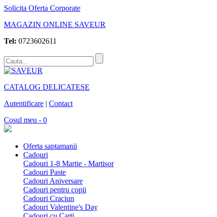
Solicita Oferta Corporate
MAGAZIN ONLINE SAVEUR
Tel:
0723602611
CATALOG DELICATESE
Autentificare
|
Contact
Cosul meu - 0
Oferta saptamanii
Cadouri
Cadouri 1-8 Martie - Martisor
Cadouri Paste
Cadouri Aniversare
Cadouri pentru copii
Cadouri Craciun
Cadouri Valentine's Day
Cadouri cu Carti