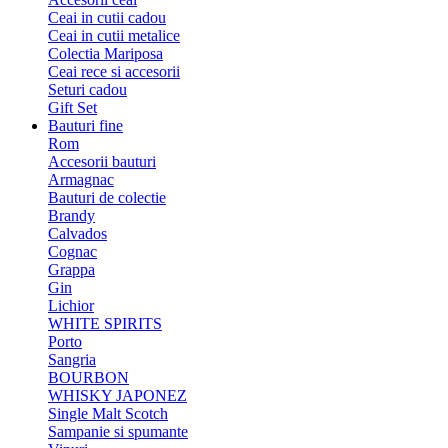
Ceai in cutii cadou
Ceai in cutii metalice
Colectia Mariposa
Ceai rece si accesorii
Seturi cadou
Gift Set
Bauturi fine
Rom
Accesorii bauturi
Armagnac
Bauturi de colectie
Brandy
Calvados
Cognac
Grappa
Gin
Lichior
WHITE SPIRITS
Porto
Sangria
BOURBON
WHISKY JAPONEZ
Single Malt Scotch
Sampanie si spumante