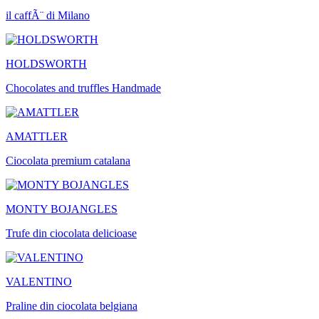
il caffÃ¨ di Milano
HOLDSWORTH
Chocolates and truffles Handmade
AMATTLER
Ciocolata premium catalana
MONTY BOJANGLES
Trufe din ciocolata delicioase
VALENTINO
Praline din ciocolata belgiana