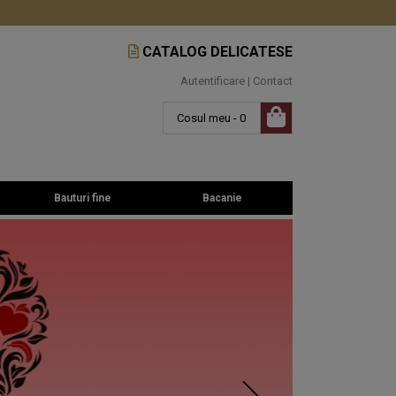
CATALOG DELICATESE
Autentificare
|
Contact
Cosul meu - 0
Bauturi fine
Bacanie