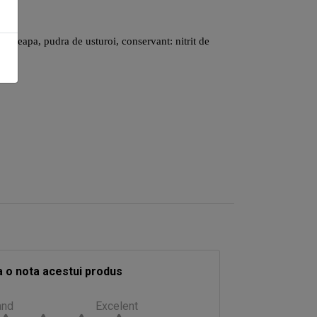
e, ceapa, pudra de usturoi, conservant: nitrit de
 o nota acestui produs
and
Excelent