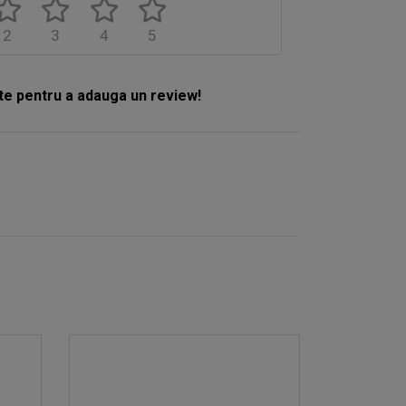
2
3
4
5
e pentru a adauga un review!