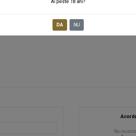
Ai peste 18 ani?
e.
porc, albus de ou, apa, amidon de cartofi, riesling (2%), sare, condiment
DA
NU
Acorda
Nu recom