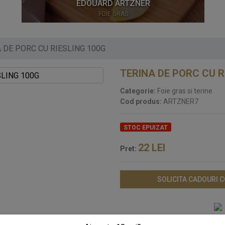
EDOUARD ARTZNER
FOIE GRAS
 DE PORC CU RIESLING 100G
TERINA DE PORC CU R
Categorie:
Foie gras si terine
Cod produs:
ARTZNER7
STOC EPUIZAT
22
LEI
Pret:
SOLICITA CADOURI 