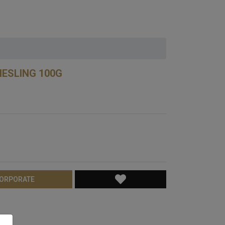
CHOCO
IESLING 100G
CORPORATE