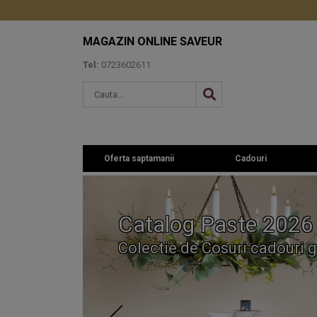
MAGAZIN ONLINE SAVEUR
Tel:
0723602611
Oferta saptamanii
Cadouri
Catalog Paste 2026
Colectie de Cosuri cadouri g