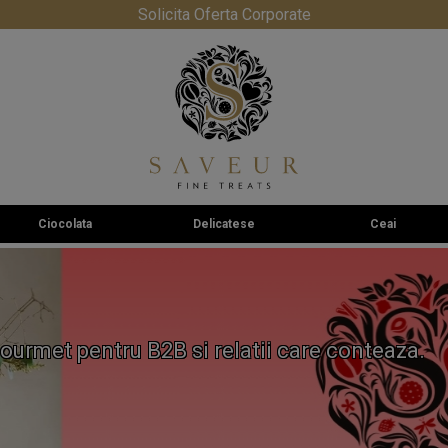
Solicita Oferta Corporate
Ciocolata
Delicatese
Ceai
ourmet pentru B2B si relatii care conteaza.