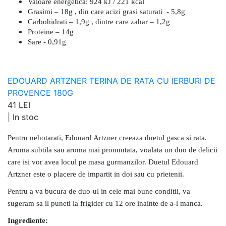
Valoare energetica: 924 kJ / 221 kcal
Grasimi – 18g , din care acizi grasi saturati - 5,8g
Carbohidrati – 1,9g , dintre care zahar – 1,2g
Proteine – 14g
Sare - 0,91g
EDOUARD ARTZNER TERINA DE RATA CU IERBURI DE
PROVENCE 180G
41 LEI
|
In stoc
Pentru nehotarati, Edouard Artzner creeaza duetul gasca si rata.
Aroma subtila sau aroma mai pronuntata, voalata un duo de delicii
care isi vor avea locul pe masa gurmanzilor. Duetul Edouard
Artzner este o placere de impartit in doi sau cu prietenii.
Pentru a va bucura de duo-ul in cele mai bune conditii, va
sugeram sa il puneti la frigider cu 12 ore inainte de a-l manca.
Ingrediente: