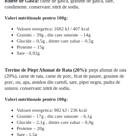
Rillete de Gasca:
carne de gasca, grasime de gasca, sare,
condimente. conservant: nitrit de sodiu.
Valori nutritionale pentru 100g:
Valoare energetica: 1682 kJ / 407 kcal
Grasimi – 39g , din care saturate - 14g
Glucide – 0,5g , dintre care zahar – 0,5g
Proteine – 15g
Sare - 0,92g
Terrine de Piept Afumat de Rata (20%):
piept afumat de rata
(20%), carne de rata, carne de porc, ficat de pasare, grasime de
porc, ou, apa, amidon din cartofi, sare, piper negru, pudra de
usturoi. conservant: nitrit de sodiu.
Valori nutritionale pentru 100g:
Valoare energetica: 982 kJ / 236 kcal
Grasimi – 17g , din care saturate - 6,1g
Glucide – 2,1g , dintre care zahar – 0,9g
Proteine – 20g
Sare - 1,5g