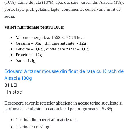
(16%), carne de rata (10%), apa, ou, sare, kirsch din Alsacia (1%),
porto, lapte praf, gelatina lapte, condimente, conservant: nitrit de
sodiu.
Valori nutritionale pentru 100g:
Valoare energetica: 1562 kJ / 378 kcal
Grasimi – 36g , din care saturate - 12g
Glucide – 0,6g , dintre care zahar – 0,6g
Proteine – 12g
Sare - 1,3g
Edouard Artzner mousse din ficat de rata cu Kirsch de
Alsacia 180g
31 LEI
|
In stoc
Descopera savorile retetelor alsaciene in aceste terine suculente si
parfumate. setul este un cadou ideal pentru gurmanzi. 5x65g
1 terina din magret afumat de rata
1 terina cu riesling