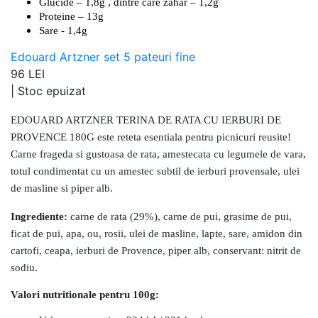
Glucide – 1,8g , dintre care zahar – 1,2g
Proteine – 13g
Sare - 1,4g
Edouard Artzner set 5 pateuri fine
96 LEI
|
Stoc epuizat
EDOUARD ARTZNER TERINA DE RATA CU IERBURI DE
PROVENCE 180G este reteta esentiala pentru picnicuri reusite!
Carne frageda si gustoasa de rata, amestecata cu legumele de vara,
totul condimentat cu un amestec subtil de ierburi provensale, ulei
de masline si piper alb.
Ingrediente:
carne de rata
(29%), carne de pui, grasime de pui,
ficat de pui, apa, ou, rosii, ulei de masline, lapte, sare, amidon din
cartofi, ceapa, ierburi de Provence, piper alb, conservant: nitrit de
sodiu.
Valori nutritionale pentru 100g: