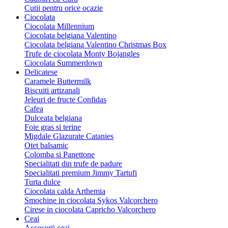
Cutii pentru orice ocazie
Ciocolata
Ciocolata Millennium
Ciocolata belgiana Valentino
Ciocolata belgiana Valentino Christmas Box
Trufe de ciocolata Monty Bojangles
Ciocolata Summerdown
Delicatese
Caramele Buttermilk
Biscuiti artizanali
Jeleuri de fructe Confidas
Cafea
Dulceata belgiana
Foie gras si terine
Migdale Glazurate Catanies
Otet balsamic
Colomba si Panettone
Specialitati din trufe de padure
Specialitati premium Jimmy Tartufi
Turta dulce
Ciocolata calda Arthemia
Smochine in ciocolata Sykos Valcorchero
Cirese in ciocolata Capricho Valcorchero
Ceai
Accesorii ceai