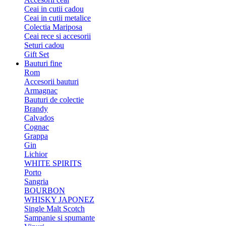
Ceai in cutii cadou
Ceai in cutii metalice
Colectia Mariposa
Ceai rece si accesorii
Seturi cadou
Gift Set
Bauturi fine
Rom
Accesorii bauturi
Armagnac
Bauturi de colectie
Brandy
Calvados
Cognac
Grappa
Gin
Lichior
WHITE SPIRITS
Porto
Sangria
BOURBON
WHISKY JAPONEZ
Single Malt Scotch
Sampanie si spumante