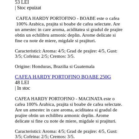
53 LEI
|
Stoc epuizat
CAFEA HARDY PORTOFINO - BOABE este o cafea
100% Arabica, prajita si boabe de cafea selectate. Are
un amestec in care aroma, aciditatea si gradul de prajire
obtin un echilibru armonic deplin. Arome delicate si
fine cu note de miere, migdale si prajituri.
Caracteristici: Aroma: 4/5; Grad de prajire: 4/5, Gust:
3/5; Cofeina: 2/5; Cremos: 3/5.
Origine: Honduras, Brazilia si Guatemala
CAFEA HARDY PORTOFINO BOABE 250G
48 LEI
|
In stoc
CAFEA HARDY PORTOFINO - MACINATA este o
cafea 100% Arabica, prajita si boabe de cafea selectate.
Are un amestec in care aroma, aciditatea si gradul de
prajire obtin un echilibru armonic deplin. Arome
delicate si fine cu note de miere, migdale si prajituri.
Caracteristici: Aroma: 4/5; Grad de prajire: 4/5, Gust:
3/5; Cofeina: 2/5; Cremos: 3/5.