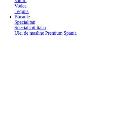
Vinuri
Vodca
Tequila
Bacanie
Specialitati
Specialitati Italia
Ulei de masline Premium Spania