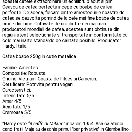
acestei cafele extraordinare un echilibru placut si plin.
Ceasca de cafea perfecta incepe cu boabe de cafea
perfecte. De aceea, fiecare dintre amestecurile noastre de
cafea se dezvolta pornind de la cele mai fine boabe de cafea
crude din lume. Cultivate de unii dintre cei mai mari
producatori mondiali de cafea, acestea sunt obtinute din
regiuni atent selectionate si transportate in conformitate cu
cele mai inalte standarde de calitate posibile. Producator
Hardy, Italia
Cafea boabe 250g in cutie metalica.
Familie: Amestec.
Compozitie: Robusta.
Origine: Vietnam, Coasta de Fildes si Camerun.
Certificare: Potrivita pentru vegani.
Caracteristici:
Intensitate 5/5
Amar 4/5
Aciditate 1/5
Cremoasa 5/5
''Hardy este
“il caffè di Milano”
inca din 1954. Asa ca atunci
cand fratii Maja au deschis primul "bar privativa" in Giambellino,