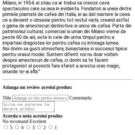
Milano, in 1954, ei stiau ca ar trebui sa creeze ceva
spectaculos care sa iasa in evidenta. Fondatori ai uneia dintre
primele plantatii de cafea din Italia, ei au dat nastere la ceea
ce a devenit o obsesie pentru tot restul vietii, creand astfel
o gama de amestecuri distinctive si unice de cafea. Parte din
patrimoniul cultural, comercial si uman din Milano vreme de
peste 60 de ani, este in cele din urma timpul pentru a
impartasi dragostea lor pentru cafea cu intreaga lumea.
Noi dorim sa gusti atmosfera, bunastarea si succesul tipice
pentru orasul modei. Suntem diferiti: noi nu doar vorbim
despre amestecuri de cafea, ci dorim sa te facem
protagonist al povestii fara sfarsit a acestui oras magic,
oriunde te-ai afla.''
Adauga un review acestui produs:
Titlu
Comentariu
Acorda o nota acestui produs
Nu recomand
Excelent
5
4
3
2
1