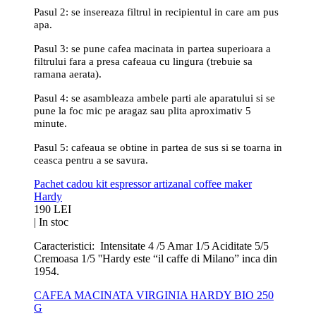
Pasul 2: se insereaza filtrul in recipientul in care am pus
apa.
Pasul 3: se pune cafea macinata in partea superioara a
filtrului fara a presa cafeaua cu lingura (trebuie sa
ramana aerata).
Pasul 4: se asambleaza ambele parti ale aparatului si se
pune la foc mic pe aragaz sau plita aproximativ 5
minute.
Pasul 5: cafeaua se obtine in partea de sus si se toarna in
ceasca pentru a se savura.
Pachet cadou kit espressor artizanal coffee maker
Hardy
190 LEI
|
In stoc
Caracteristici: Intensitate 4 /5 Amar 1/5 Aciditate 5/5
Cremoasa 1/5 ''Hardy este “il caffe di Milano” inca din
1954.
CAFEA MACINATA VIRGINIA HARDY BIO 250
G