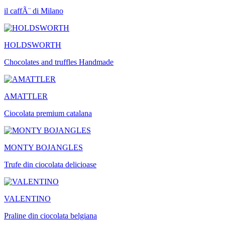
il caffÃ¨ di Milano
HOLDSWORTH
Chocolates and truffles Handmade
AMATTLER
Ciocolata premium catalana
MONTY BOJANGLES
Trufe din ciocolata delicioase
VALENTINO
Praline din ciocolata belgiana