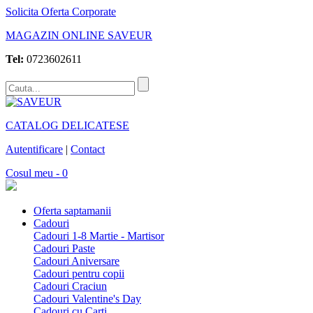
Solicita Oferta Corporate
MAGAZIN ONLINE SAVEUR
Tel:
0723602611
CATALOG DELICATESE
Autentificare
|
Contact
Cosul meu - 0
Oferta saptamanii
Cadouri
Cadouri 1-8 Martie - Martisor
Cadouri Paste
Cadouri Aniversare
Cadouri pentru copii
Cadouri Craciun
Cadouri Valentine's Day
Cadouri cu Carti