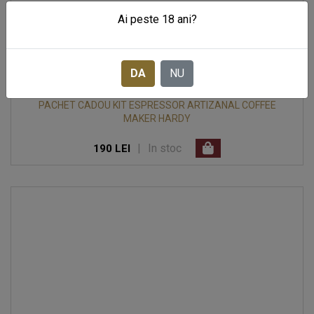
Ai peste 18 ani?
DA
NU
PACHET CADOU KIT ESPRESSOR ARTIZANAL COFFEE
MAKER HARDY
|
In stoc
190 LEI