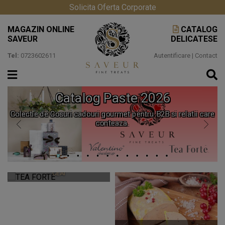
Solicita Oferta Corporate
MAGAZIN ONLINE
CATALOG
SAVEUR
DELICATESE
Tel:
0723602611
Autentificare
|
Contact
Catalog Paste 2026
Colectie de Cosuri cadouri gourmet pentru B2B si relatii care
conteaza.
TEA FORTE
CEAIURI PREMIUM SI ACCESORII
CEAI