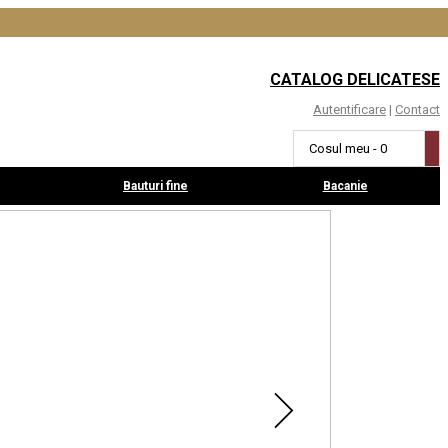
CATALOG DELICATESE
Autentificare
|
Contact
Cosul meu - 0
Bauturi fine
Bacanie