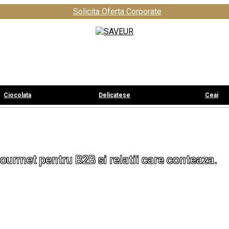
Solicita Oferta Corporate
Ciocolata
Delicatese
Ceai
ourmet pentru B2B si relatii care conteaza.