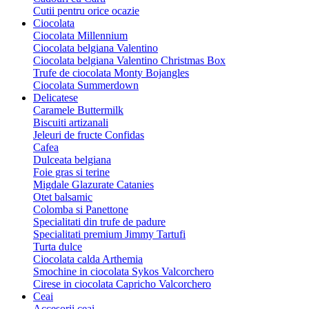
Cutii pentru orice ocazie
Ciocolata
Ciocolata Millennium
Ciocolata belgiana Valentino
Ciocolata belgiana Valentino Christmas Box
Trufe de ciocolata Monty Bojangles
Ciocolata Summerdown
Delicatese
Caramele Buttermilk
Biscuiti artizanali
Jeleuri de fructe Confidas
Cafea
Dulceata belgiana
Foie gras si terine
Migdale Glazurate Catanies
Otet balsamic
Colomba si Panettone
Specialitati din trufe de padure
Specialitati premium Jimmy Tartufi
Turta dulce
Ciocolata calda Arthemia
Smochine in ciocolata Sykos Valcorchero
Cirese in ciocolata Capricho Valcorchero
Ceai
Accesorii ceai