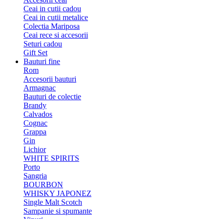
Ceai in cutii cadou
Ceai in cutii metalice
Colectia Mariposa
Ceai rece si accesorii
Seturi cadou
Gift Set
Bauturi fine
Rom
Accesorii bauturi
Armagnac
Bauturi de colectie
Brandy
Calvados
Cognac
Grappa
Gin
Lichior
WHITE SPIRITS
Porto
Sangria
BOURBON
WHISKY JAPONEZ
Single Malt Scotch
Sampanie si spumante