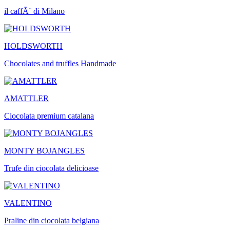
il caffÃ¨ di Milano
HOLDSWORTH
Chocolates and truffles Handmade
AMATTLER
Ciocolata premium catalana
MONTY BOJANGLES
Trufe din ciocolata delicioase
VALENTINO
Praline din ciocolata belgiana