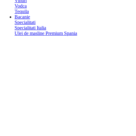
Vinuri
Vodca
Tequila
Bacanie
Specialitati
Specialitati Italia
Ulei de masline Premium Spania