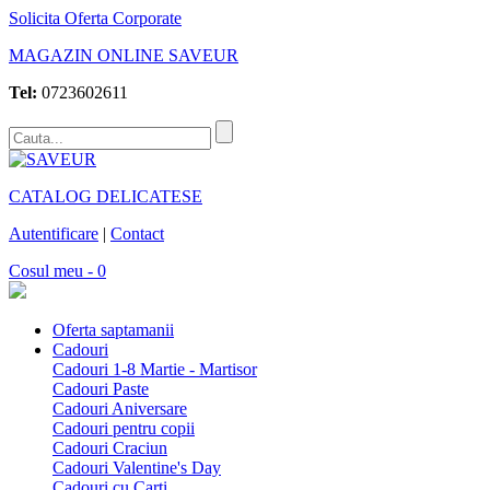
Solicita Oferta Corporate
MAGAZIN ONLINE SAVEUR
Tel:
0723602611
CATALOG DELICATESE
Autentificare
|
Contact
Cosul meu - 0
Oferta saptamanii
Cadouri
Cadouri 1-8 Martie - Martisor
Cadouri Paste
Cadouri Aniversare
Cadouri pentru copii
Cadouri Craciun
Cadouri Valentine's Day
Cadouri cu Carti