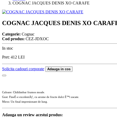
COGNAC JACQUES DENIS XO CARAFE
COGNAC JACQUES DENIS XO CARAF
Categorie:
Cognac
Cod produs:
CEZ-JDXOC
In stoc
Pret:
412
LEI
Solicita cadouri corporate
Adauga in cos
Culoare: Chihlimbar frumos moale.
Gust: FineÈ›e excelentÄƒ, cu arome de fructe dulci È™i uscate.
Miros: Un final impresionant de lung.
Adauga un review acestui produs: