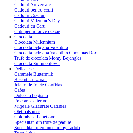
Cadouri Aniversare
Cadouri pentru copii
Cadouri Craciun
Cadouri Valentine's Day
Cadouri cu Carti
Cutii pentru orice ocazie
Ciocolata
Ciocolata Millennium
Ciocolata belgiana Valentino
Ciocolata belgiana Valentino Christmas Box
Trufe de ciocolata Monty Bojangles
Ciocolata Summerdown
Delicatese
Caramele Buttermilk
Biscuiti artizanali
Jeleuri de fructe Confidas
Cafea
Dulceata belgiana
Foie gras si terine
Migdale Glazurate Catanies
Otet balsamic
Colomba si Panettone
Specialitati din trufe de padure
Specialitati premium Jimmy Tartufi
Turta dulce