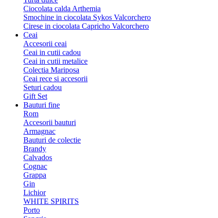
Ciocolata calda Arthemia
Smochine in ciocolata Sykos Valcorchero
Cirese in ciocolata Capricho Valcorchero
Ceai
Accesorii ceai
Ceai in cutii cadou
Ceai in cutii metalice
Colectia Mariposa
Ceai rece si accesorii
Seturi cadou
Gift Set
Bauturi fine
Rom
Accesorii bauturi
Armagnac
Bauturi de colectie
Brandy
Calvados
Cognac
Grappa
Gin
Lichior
WHITE SPIRITS
Porto