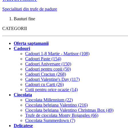
Specialitati din trufe de padure
Bauturi fine
CATEGORII
Oferta saptamanii
Cadouri
Cadouri 1-8 Martie - Martisor (108)
Cadouri Paste (154)
Cadouri Aniversare (150)
Cadouri pentru copii (50)
Cadouri Craciun (268)
Cadouri Valentine's Day (117)
Cadouri cu Carti (26)
Cutii pentru orice ocazie (14)
Ciocolata
Ciocolata Millennium (22)
Ciocolata belgiana Valentino (216)
Ciocolata belgiana Valentino Christmas Box (49)
Trufe de ciocolata Monty Bojangles (66)
Ciocolata Summerdown (7)
Delicatese