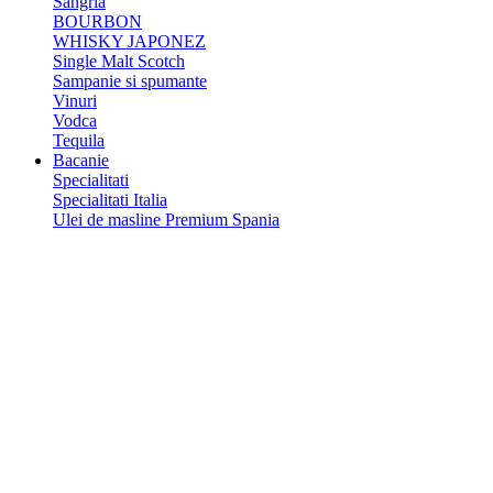
Sangria
BOURBON
WHISKY JAPONEZ
Single Malt Scotch
Sampanie si spumante
Vinuri
Vodca
Tequila
Bacanie
Specialitati
Specialitati Italia
Ulei de masline Premium Spania