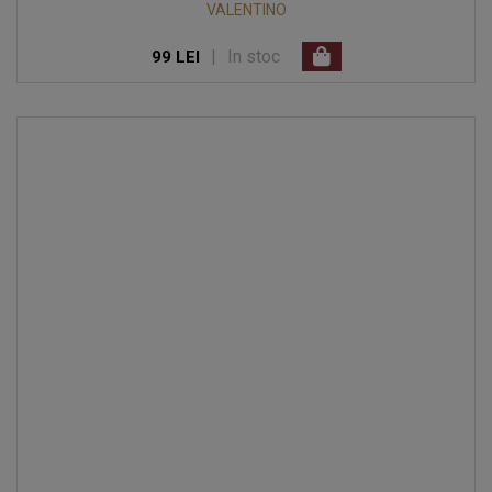
VALENTINO
|
In stoc
99 LEI