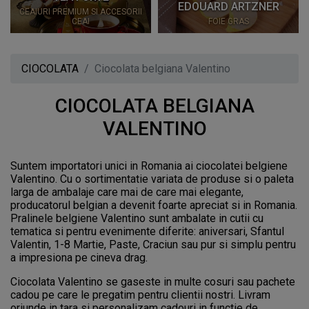
EDOUARD ARTZNER
HARDY
ORII
FOIE GRAS
IL CAFFÃ¨ DI MILANO
CIOCOLATA
Ciocolata belgiana Valentino
CIOCOLATA BELGIANA
VALENTINO
Suntem importatori unici in Romania ai ciocolatei belgiene
Valentino. Cu o sortimentatie variata de produse si o paleta
larga de ambalaje care mai de care mai elegante,
producatorul belgian a devenit foarte apreciat si in Romania.
Pralinele belgiene Valentino sunt ambalate in cutii cu
tematica si pentru evenimente diferite: aniversari, Sfantul
Valentin, 1-8 Martie, Paste, Craciun sau pur si simplu pentru
a impresiona pe cineva drag.
Ciocolata Valentino se gaseste in multe cosuri sau pachete
cadou pe care le pregatim pentru clientii nostri. Livram
oriunde in tara si personalizam cadouri in functie de