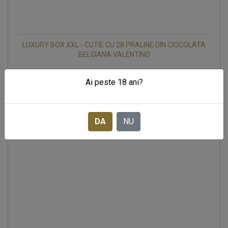
LUXURY BOX XXL - CUTIE CU 28 PRALINE DIN CIOCOLATA
BELGIANA VALENTINO
|
In stoc
158 LEI
Ai peste 18 ani?
DA
NU