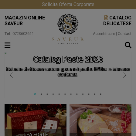
Solicita Oferta Corporate
MAGAZIN ONLINE
CATALOG
SAVEUR
DELICATESE
Tel:
0723602611
Autentificare
|
Contact
Catalog Paste 2026
Colectie de Cosuri cadouri gourmet pentru B2B si relatii care
conteaza.