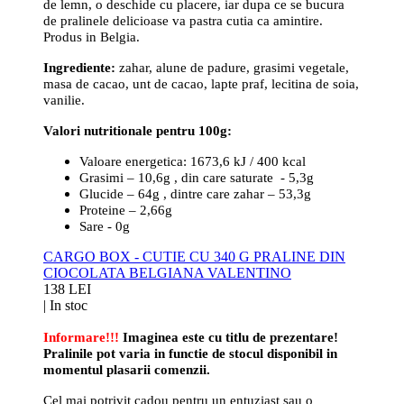
de lemn, o deschide cu placere, iar dupa ce se bucura
de pralinele delicioase va pastra cutia ca amintire.
Produs in Belgia.
Ingrediente:
zahar, alune de padure, grasimi vegetale,
masa de cacao, unt de cacao, lapte praf, lecitina de soia,
vanilie.
Valori nutritionale pentru 100g:
Valoare energetica: 1673,6 kJ / 400 kcal
Grasimi – 10,6g , din care saturate - 5,3g
Glucide – 64g , dintre care zahar – 53,3g
Proteine – 2,66g
Sare - 0g
CARGO BOX - CUTIE CU 340 G PRALINE DIN
CIOCOLATA BELGIANA VALENTINO
138 LEI
|
In stoc
Informare!!!
Imaginea este cu titlu de prezentare!
Pralinile pot varia in functie de stocul disponibil in
momentul plasarii comenzii.
Cel mai potrivit cadou pentru un entuziast sau o