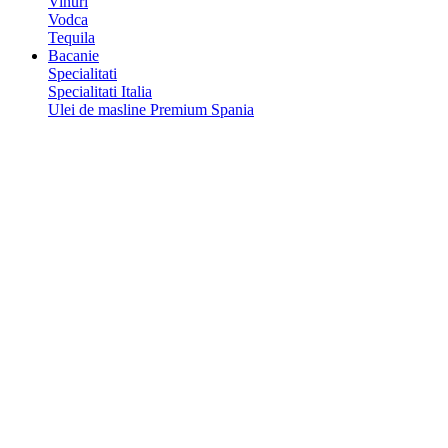
Vinuri
Vodca
Tequila
Bacanie
Specialitati
Specialitati Italia
Ulei de masline Premium Spania