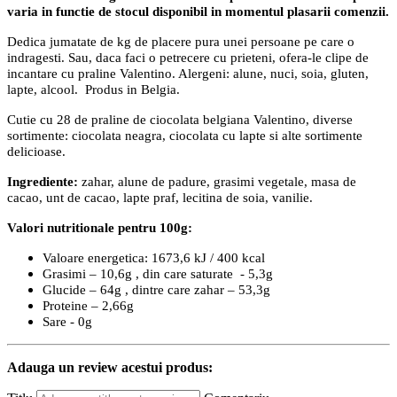
varia in functie de stocul disponibil in momentul plasarii comenzii.
Dedica jumatate de kg de placere pura unei persoane pe care o
indragesti. Sau, daca faci o petrecere cu prieteni, ofera-le clipe de
incantare cu praline Valentino. Alergeni: alune, nuci, soia, gluten,
lapte, alcool. Produs in Belgia.
Cutie cu 28 de praline de ciocolata belgiana Valentino, diverse
sortimente: ciocolata neagra, ciocolata cu lapte si alte sortimente
delicioase.
Ingrediente:
zahar, alune de padure, grasimi vegetale, masa de
cacao, unt de cacao, lapte praf, lecitina de soia, vanilie.
Valori nutritionale pentru 100g:
Valoare energetica: 1673,6 kJ / 400 kcal
Grasimi – 10,6g , din care saturate - 5,3g
Glucide – 64g , dintre care zahar – 53,3g
Proteine – 2,66g
Sare - 0g
Adauga un review acestui produs: