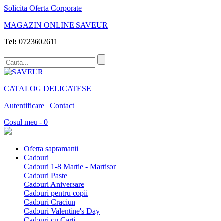
Solicita Oferta Corporate
MAGAZIN ONLINE SAVEUR
Tel:
0723602611
CATALOG DELICATESE
Autentificare
|
Contact
Cosul meu - 0
Oferta saptamanii
Cadouri
Cadouri 1-8 Martie - Martisor
Cadouri Paste
Cadouri Aniversare
Cadouri pentru copii
Cadouri Craciun
Cadouri Valentine's Day
Cadouri cu Carti