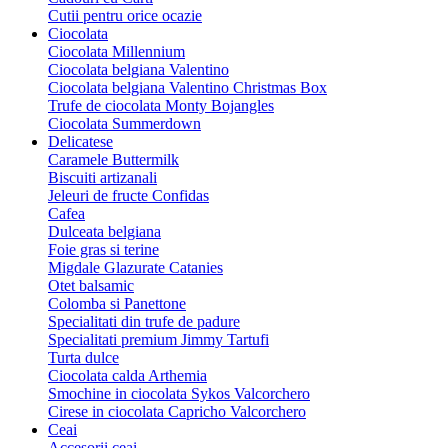
Cutii pentru orice ocazie
Ciocolata
Ciocolata Millennium
Ciocolata belgiana Valentino
Ciocolata belgiana Valentino Christmas Box
Trufe de ciocolata Monty Bojangles
Ciocolata Summerdown
Delicatese
Caramele Buttermilk
Biscuiti artizanali
Jeleuri de fructe Confidas
Cafea
Dulceata belgiana
Foie gras si terine
Migdale Glazurate Catanies
Otet balsamic
Colomba si Panettone
Specialitati din trufe de padure
Specialitati premium Jimmy Tartufi
Turta dulce
Ciocolata calda Arthemia
Smochine in ciocolata Sykos Valcorchero
Cirese in ciocolata Capricho Valcorchero
Ceai
Accesorii ceai