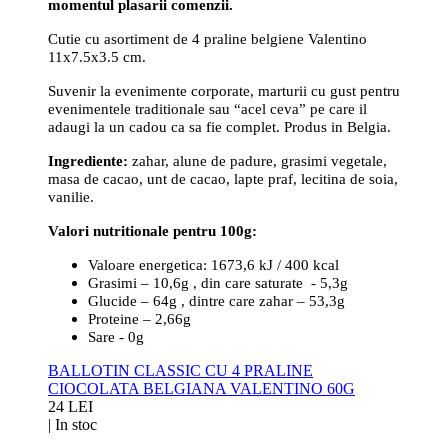
momentul plasarii comenzii.
Cutie cu asortiment de 4 praline belgiene Valentino
11x7.5x3.5 cm.
Suvenir la evenimente corporate, marturii cu gust pentru
evenimentele traditionale sau “acel ceva” pe care il
adaugi la un cadou ca sa fie complet. Produs in Belgia.
Ingrediente:
zahar, alune de padure, grasimi vegetale,
masa de cacao, unt de cacao, lapte praf, lecitina de soia,
vanilie.
Valori nutritionale pentru 100g:
Valoare energetica: 1673,6 kJ / 400 kcal
Grasimi – 10,6g , din care saturate - 5,3g
Glucide – 64g , dintre care zahar – 53,3g
Proteine – 2,66g
Sare - 0g
BALLOTIN CLASSIC CU 4 PRALINE
CIOCOLATA BELGIANA VALENTINO 60G
24 LEI
|
In stoc