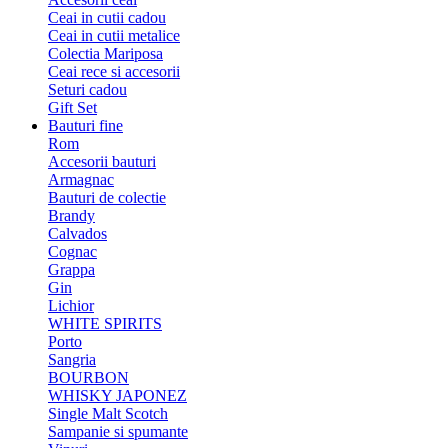
Ceai in cutii cadou
Ceai in cutii metalice
Colectia Mariposa
Ceai rece si accesorii
Seturi cadou
Gift Set
Bauturi fine
Rom
Accesorii bauturi
Armagnac
Bauturi de colectie
Brandy
Calvados
Cognac
Grappa
Gin
Lichior
WHITE SPIRITS
Porto
Sangria
BOURBON
WHISKY JAPONEZ
Single Malt Scotch
Sampanie si spumante