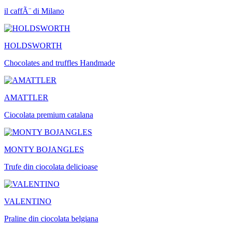
il caffÃ¨ di Milano
HOLDSWORTH
Chocolates and truffles Handmade
AMATTLER
Ciocolata premium catalana
MONTY BOJANGLES
Trufe din ciocolata delicioase
VALENTINO
Praline din ciocolata belgiana