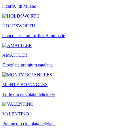
il caffÃ¨ di Milano
HOLDSWORTH
Chocolates and truffles Handmade
AMATTLER
Ciocolata premium catalana
MONTY BOJANGLES
Trufe din ciocolata delicioase
VALENTINO
Praline din ciocolata belgiana