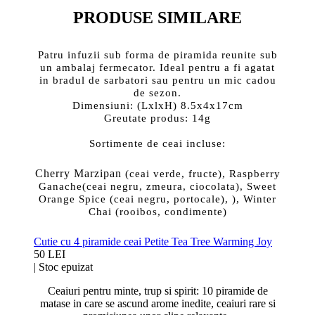
PRODUSE SIMILARE
Patru infuzii sub forma de piramida reunite sub
un ambalaj fermecator. Ideal pentru a fi agatat
in bradul de sarbatori sau pentru un mic cadou
de sezon.
Dimensiuni: (LxlxH) 8.5x4x17cm
Greutate produs: 14g
Sortimente de ceai incluse:
Cherry Marzipan
(ceai verde, fructe),
Raspberry
Ganache(ceai negru, zmeura, ciocolata),
Sweet
Orange Spice (ceai negru, portocale),
),
Winter
Chai (rooibos, condimente)
Cutie cu 4 piramide ceai Petite Tea Tree Warming Joy
50 LEI
|
Stoc epuizat
Ceaiuri pentru minte, trup si spirit: 10 piramide de
matase in care se ascund arome inedite, ceaiuri rare si