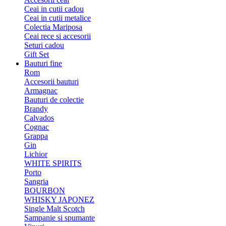
Ceai in cutii cadou
Ceai in cutii metalice
Colectia Mariposa
Ceai rece si accesorii
Seturi cadou
Gift Set
Bauturi fine
Rom
Accesorii bauturi
Armagnac
Bauturi de colectie
Brandy
Calvados
Cognac
Grappa
Gin
Lichior
WHITE SPIRITS
Porto
Sangria
BOURBON
WHISKY JAPONEZ
Single Malt Scotch
Sampanie si spumante