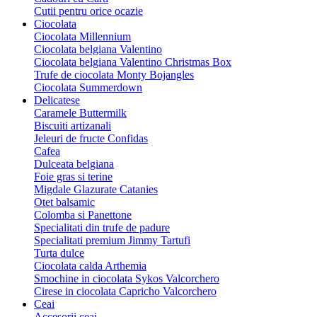
Cutii pentru orice ocazie
Ciocolata
Ciocolata Millennium
Ciocolata belgiana Valentino
Ciocolata belgiana Valentino Christmas Box
Trufe de ciocolata Monty Bojangles
Ciocolata Summerdown
Delicatese
Caramele Buttermilk
Biscuiti artizanali
Jeleuri de fructe Confidas
Cafea
Dulceata belgiana
Foie gras si terine
Migdale Glazurate Catanies
Otet balsamic
Colomba si Panettone
Specialitati din trufe de padure
Specialitati premium Jimmy Tartufi
Turta dulce
Ciocolata calda Arthemia
Smochine in ciocolata Sykos Valcorchero
Cirese in ciocolata Capricho Valcorchero
Ceai
Accesorii ceai