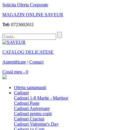
Solicita Oferta Corporate
MAGAZIN ONLINE SAVEUR
Tel:
0723602611
CATALOG DELICATESE
Autentificare
|
Contact
Cosul meu - 0
Oferta saptamanii
Cadouri
Cadouri 1-8 Martie - Martisor
Cadouri Paste
Cadouri Aniversare
Cadouri pentru copii
Cadouri Craciun
Cadouri Valentine's Day
Cadouri cu Carti