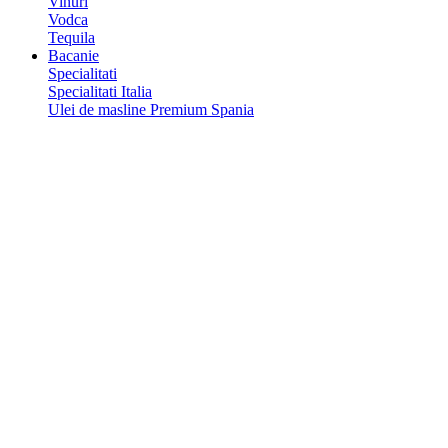
Vinuri
Vodca
Tequila
Bacanie
Specialitati
Specialitati Italia
Ulei de masline Premium Spania