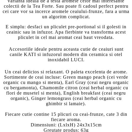
varianta ideala de a testa aromele celor mai interesante
colectii de la Tea Forte. Sau poate fi cadoul perfect pentru
cei care vor sa incerce aromele ceaiului-frunze, fara a urma
un algoritm complicat.
E simplu: desfaci un pliculet pre-portional si il golesti in
ceainic sau in infuzor. Apa fierbinte va transforma acest
pliculet in cel mai aromat ceai baut vreodata.
Accesoriile ideale pentru aceasta cutie de ceaiuri sunt
canile KATI si infuzorul modern din ceramica si otel
inoxidabil LUCI.
Un ceai delicios si relaxant. O paleta excelenta de arome.
Sortimente de ceai incluse: Green mango peach (
cei verde
organic cu mango si menta)
,
Earl Gray (
ceai negru organic
cu bergamonta)
, Chamomile citron
(ceai herbal organic cu
flori de musetel si menta)
, English breakfast (
ceai negru
organic)
, Ginger lemongrass (
ceai herbal organic cu
ghimbir si lamaie)
.
Fiecare cutie contine 15 plicuri cu ceai-frunze, cate 3 din
fiecare aroma.
Dimensiuni: (LxlxH) 24x3x15cm
Greutate produs: 63g