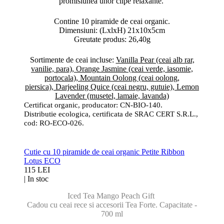
promisiunea unor clipe relaxante.
Contine 10 piramide de ceai organic.
Dimensiuni: (LxlxH) 21x10x5cm
Greutate produs: 26,40g
Sortimente de ceai incluse:
Vanilla Pear (ceai alb rar,
vanilie, para),
Orange Jasmine (ceai verde, iasomie,
portocala),
Mountain Oolong (ceai oolong,
piersica),
Darjeeling Quice (ceai negru, gutuie),
Lemon
Lavender (musetel, lamaie, lavanda)
Certificat organic, producator: CN-BIO-140.
Distributie ecologica, certificata de SRAC CERT S.R.L.,
cod: RO-ECO-026.
Cutie cu 10 piramide de ceai organic Petite Ribbon
Lotus ECO
115 LEI
|
In stoc
Iced Tea Mango Peach Gift
Cadou cu ceai rece si accesorii Tea Forte.
Capacitate -
700 ml