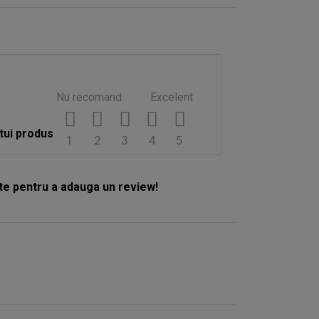
Nu recomand
Excelent
tui produs
1
2
3
4
5
e pentru a adauga un review!