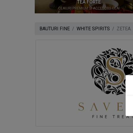
0
TEA FORTE
CEAIURI PREMIUM SI ACCESORII CEAI
BAUTURI FINE
WHITE SPIRITS
ZETEA.