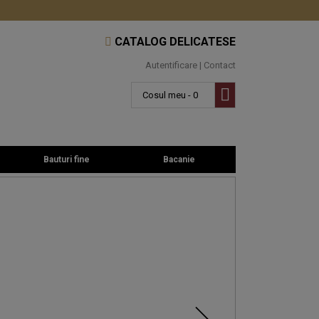
CATALOG DELICATESE
Autentificare
|
Contact
Cosul meu - 0
Bauturi fine
Bacanie