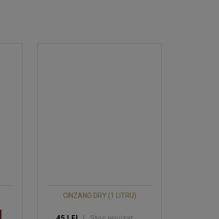
CINZANO DRY (1 LITRU)
|
Stoc epuizat
45 LEI