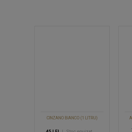
CINZANO BIANCO (1 LITRU)
A
|
Stoc epuizat
45 LEI