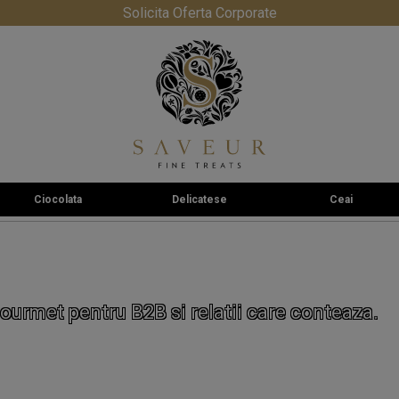
Solicita Oferta Corporate
Ciocolata
Delicatese
Ceai
ourmet pentru B2B si relatii care conteaza.