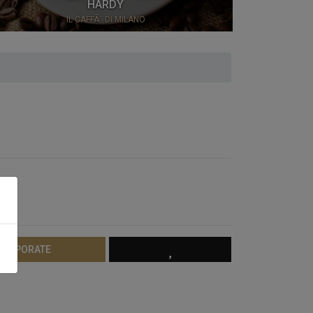
HARDY
IL CAFFÃ¨ DI MILANO
 CORPORATE