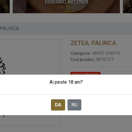
EDOUARD ARTZNER
FOIE GRAS
 PALINCA
ZETEA. PALINCA
Categorie:
WHITE SPIRITS
Cod produs:
RIF307ZT
STOC EPUIZAT
Ai peste 18 ani?
15
LEI
Pret:
DA
NU
SOLICITA CADOURI