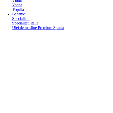
Vinuri
Vodca
Tequila
Bacanie
Specialitati
Specialitati Italia
Ulei de masline Premium Spania