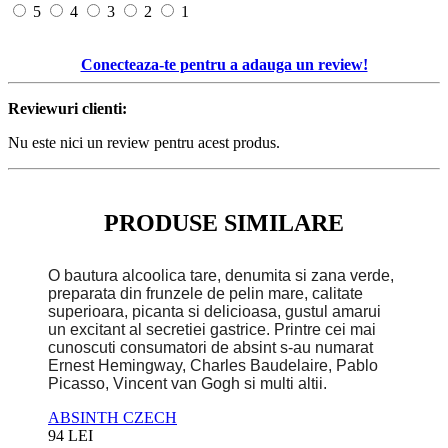
5
4
3
2
1
Conecteaza-te pentru a adauga un review!
Reviewuri clienti:
Nu este nici un review pentru acest produs.
PRODUSE SIMILARE
O bautura alcoolica tare, denumita si zana verde,
preparata din frunzele de pelin mare, calitate
superioara, picanta si delicioasa, gustul amarui
un excitant al secretiei gastrice. Printre cei mai
cunoscuti consumatori de absint s-au numarat
Ernest Hemingway, Charles Baudelaire, Pablo
Picasso, Vincent van Gogh si multi altii.
ABSINTH CZECH
94 LEI