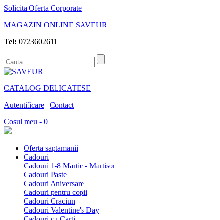
Solicita Oferta Corporate
MAGAZIN ONLINE SAVEUR
Tel:
0723602611
CATALOG DELICATESE
Autentificare
|
Contact
Cosul meu - 0
Oferta saptamanii
Cadouri
Cadouri 1-8 Martie - Martisor
Cadouri Paste
Cadouri Aniversare
Cadouri pentru copii
Cadouri Craciun
Cadouri Valentine's Day
Cadouri cu Carti