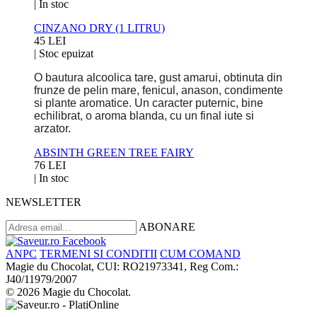
|
In stoc
CINZANO DRY (1 LITRU)
45 LEI
|
Stoc epuizat
O bautura alcoolica tare, gust amarui, obtinuta din
frunze de pelin mare, fenicul, anason, condimente
si plante aromatice. Un caracter puternic, bine
echilibrat, o aroma blanda, cu un final iute si
arzator.
ABSINTH GREEN TREE FAIRY
76 LEI
|
In stoc
NEWSLETTER
ABONARE
ANPC
TERMENI SI CONDITII
CUM COMAND
Magie du Chocolat, CUI: RO21973341, Reg Com.:
J40/11979/2007
© 2026 Magie du Chocolat.