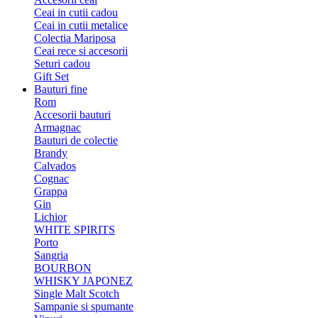
Ceai in cutii cadou
Ceai in cutii metalice
Colectia Mariposa
Ceai rece si accesorii
Seturi cadou
Gift Set
Bauturi fine
Rom
Accesorii bauturi
Armagnac
Bauturi de colectie
Brandy
Calvados
Cognac
Grappa
Gin
Lichior
WHITE SPIRITS
Porto
Sangria
BOURBON
WHISKY JAPONEZ
Single Malt Scotch
Sampanie si spumante