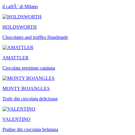
il caffÃ¨ di Milano
HOLDSWORTH
Chocolates and truffles Handmade
AMATTLER
Ciocolata premium catalana
MONTY BOJANGLES
Trufe din ciocolata delicioase
VALENTINO
Praline din ciocolata belgiana