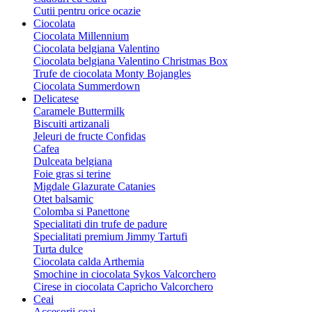
Cutii pentru orice ocazie
Ciocolata
Ciocolata Millennium
Ciocolata belgiana Valentino
Ciocolata belgiana Valentino Christmas Box
Trufe de ciocolata Monty Bojangles
Ciocolata Summerdown
Delicatese
Caramele Buttermilk
Biscuiti artizanali
Jeleuri de fructe Confidas
Cafea
Dulceata belgiana
Foie gras si terine
Migdale Glazurate Catanies
Otet balsamic
Colomba si Panettone
Specialitati din trufe de padure
Specialitati premium Jimmy Tartufi
Turta dulce
Ciocolata calda Arthemia
Smochine in ciocolata Sykos Valcorchero
Cirese in ciocolata Capricho Valcorchero
Ceai
Accesorii ceai